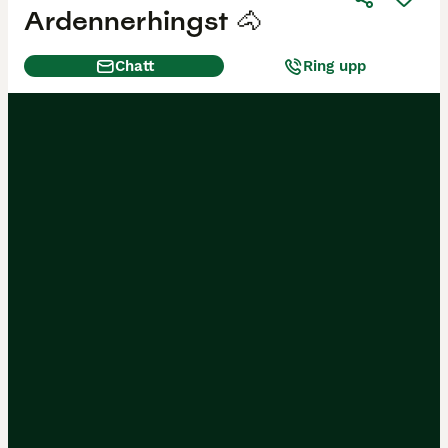
Ardennerhingst 🐴
Chatt
Ring upp