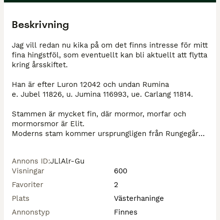
Beskrivning
Jag vill redan nu kika på om det finns intresse för mitt 
fina hingstföl, som eventuellt kan bli aktuellt att flytta 
kring årsskiftet.

Han är efter Luron 12042 och undan Rumina

e. Jubel 11826, u. Jumina 116993, ue. Carlang 11814.

Stammen är mycket fin, där mormor, morfar och 
mormorsmor är Elit. 

Moderns stam kommer ursprungligen från Rungegårds 
stuteri i Tingsryd. Mamman är även diplomsto.

Annons ID
:
JLlAlr-Gu
Tanken är att han ska visas innan eventuell flytt. Om 
Visningar
600
han får fina poäng ser jag gärna ett upplägg där han 
kan få utvecklas vidare som framtida avelshingst.

Favoriter
2
Plats
Västerhaninge
Jag är öppen för att diskutera olika upplägg, 
exempelvis fodervärd med bibehållen avelsrätt, 
Annonstyp
Finnes