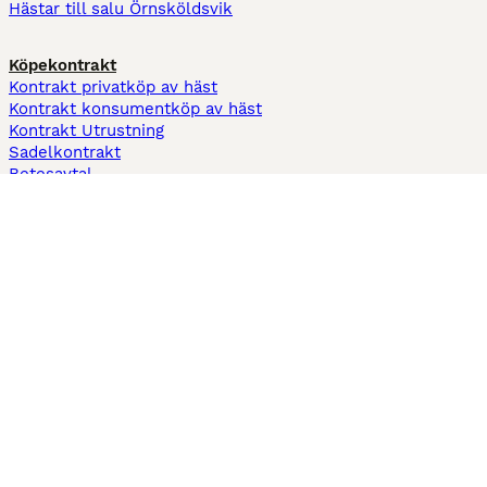
Hästar till salu Örnsköldsvik
Köpekontrakt
Kontrakt privatköp av häst
Kontrakt konsumentköp av häst
Kontrakt Utrustning
Sadelkontrakt
Betesavtal
Fodervärdsavtal
Information
Om oss
Integritetspolicy
Support
Användarvillkor
Varför annonsera på Hästnet
Pets4Homes
Hastnet
PuppyPlaats
MundoAnimalia
Annunci Animali
Lancaster Puppies
Hästnet använder cookies på denna webbplats för att förbättra din