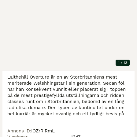
Beskrivning
Nu finns en mycket sällsynt möjlighet att förvärva en 
1
/
13
ponny av absolut högsta kvalitet.

Laithehill Overture är en av Storbritanniens mest 
meriterade Welshhingstar i sin generation. Sedan föl 
har han konsekvent vunnit eller placerat sig i toppen 
på de mest prestigefyllda utställningarna och ridden 
classes runt om i Storbritannien, bedömd av en lång 
rad olika domare. Den typen av kontinuitet under en 
hel karriär är mycket ovanlig och ett tydligt bevis på 
hans exceptionella kvalitet.

Annons ID
:
IOZrRiRmL
e. Mynach Master Imp
