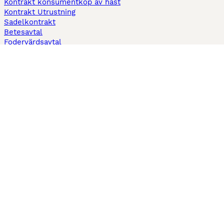
Kontrakt konsumentköp av häst
Kontrakt Utrustning
Sadelkontrakt
Betesavtal
Fodervärdsavtal
Information
Om oss
Integritetspolicy
Support
Användarvillkor
Varför annonsera på Hästnet
Pets4Homes
Hastnet
PuppyPlaats
MundoAnimalia
Annunci Animali
Lancaster Puppies
Hästnet använder cookies på denna webbplats för att förbättra din
användarupplevelse. Användning av denna webbplats och andra tjänster
innebär godkännande av Hästnet
Villkor
och
Personuppgiftspolicy
. Du kan
när som helst
Hantera preferenser
.
© Upphovsrätt
2026
-
Hästnet