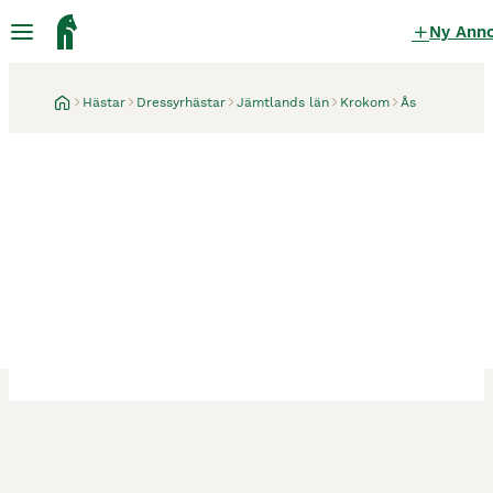
Ny Ann
Hästar
Dressyrhästar
Jämtlands län
Krokom
Ås
Ås
3 veckor
LYXPONNY som kan