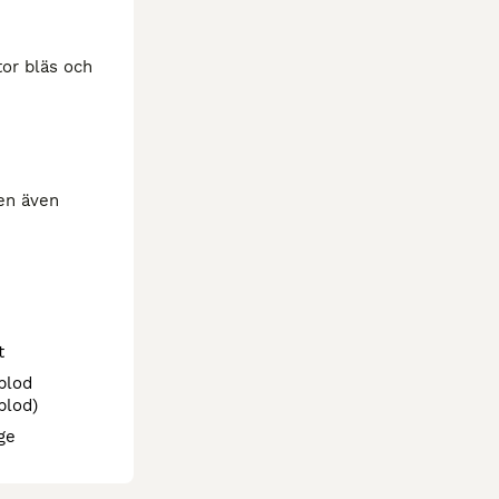
or bläs och 
en även 
t
blod
blod)
ge