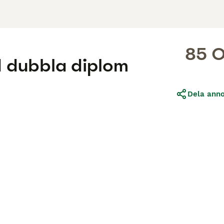
85 
ed dubbla diplom
Dela ann