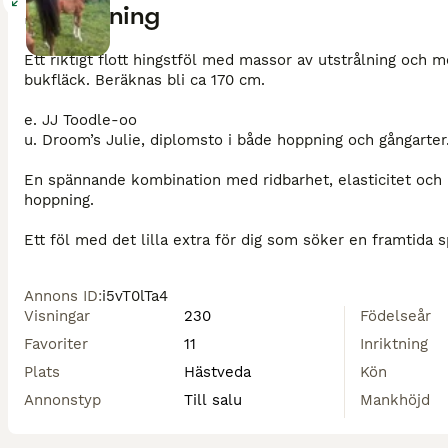
Beskrivning
Ett riktigt flott hingstföl med massor av utstrålning och m
bukfläck. Beräknas bli ca 170 cm.

e. JJ Toodle-oo 

u. Droom’s Julie, diplomsto i både hoppning och gångarter.
En spännande kombination med ridbarhet, elasticitet och 
hoppning.

Annons ID
:
i5vT0lTa4
Visningar
230
Födelseår
Favoriter
11
Inriktning
Plats
Hästveda
Kön
Annonstyp
Till salu
Mankhöjd