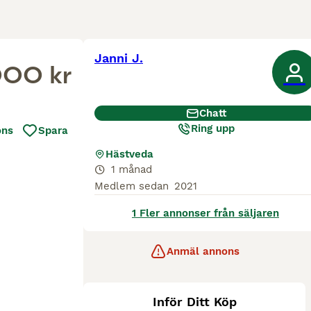
Janni J.
000 kr
Chatt
Ring upp
ons
Spara
Hästveda
1 månad
Medlem sedan
2021
1 Fler annonser från säljaren
Anmäl annons
Inför Ditt Köp