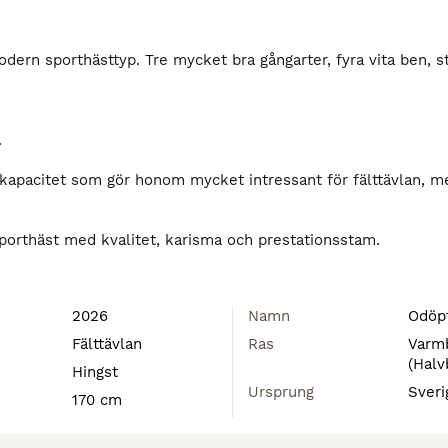
odern sporthästtyp. Tre mycket bra gångarter, fyra vita ben, st


kapacitet som gör honom mycket intressant för fälttävlan, m
Ett föl med det lilla extra för dig som söker en framtida sporthäst med kvalitet, karisma och prestationsstam. 
2026
Namn
Odöp
Fälttävlan
Ras
Varm
(Halv
Hingst
Ursprung
Sveri
170 cm