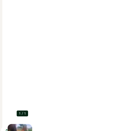
1
/
1
Förstora