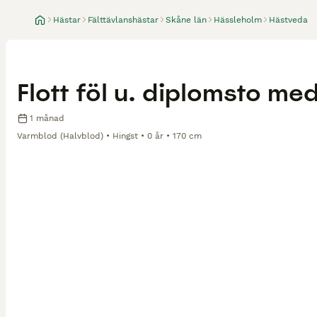
Hästar
Fälttävlanshästar
Skåne län
Hässleholm
Hästveda
Flott föl u. diplomsto m
1 månad
Varmblod (Halvblod)
Hingst
0 år
170 cm