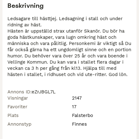
Beskrivning
Ledsagare till hästtjej. Ledsagning i stall och under 
ridning av häst.

Hästen är uppställd strax utanför Skanör. Du bör ha 
goda hästkunskaper, vara lugn omkring häst och 
människa och vara pålitlig. Personkemi är viktigt så Du 
får också gärna ha ett ungdomligt sinne och en portion 
humor. Du behöver vara över 25 år och vara boende i 
Vellinge Kommun. Du kan vara i stallet flera dagar i 
veckan ca 3 h per gång från kl13. Hjälpa till med 
hästen i stallet, i ridhuset och vid ute-ritter. God lön.
Annons ID
:
eZrJBGL7L
Visningar
2147
Favoriter
17
Plats
Falsterbo
Annonstyp
Finnes