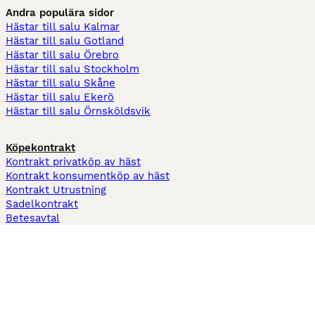
Andra populära sidor
Hästar till salu Kalmar
Hästar till salu Gotland
Hästar till salu Örebro
Hästar till salu Stockholm
Hästar till salu Skåne
Hästar till salu Ekerö
Hästar till salu Örnsköldsvik
Köpekontrakt
Kontrakt privatköp av häst
Kontrakt konsumentköp av häst
Kontrakt Utrustning
Sadelkontrakt
Betesavtal
Fodervärdsavtal
Information
Om oss
Integritetspolicy
Support