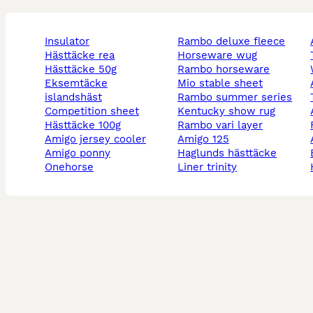
insulator
rambo deluxe fleece
hästtäcke rea
horseware wug
hästtäcke 50g
rambo horseware
eksemtäcke
mio stable sheet
islandshäst
rambo summer series
competition sheet
kentucky show rug
hästtäcke 100g
rambo vari layer
amigo jersey cooler
amigo 125
amigo ponny
haglunds hästtäcke
onehorse
liner trinity