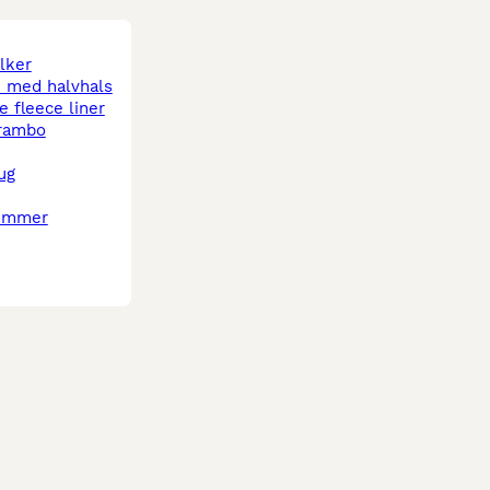
lker
e med halvhals
e fleece liner
rambo
ug
ummer