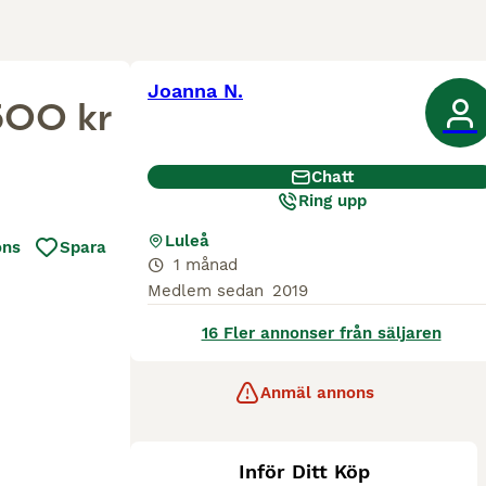
Joanna N.
500 kr
Chatt
Ring upp
Luleå
ons
Spara
1 månad
Medlem sedan
2019
16 Fler annonser från säljaren
Anmäl annons
Inför Ditt Köp