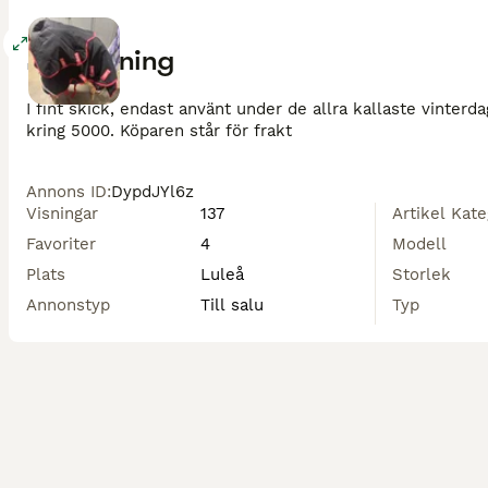
Förstora
Beskrivning
I fint skick, endast använt under de allra kallaste vinter
kring 5000. Köparen står för frakt 
Annons ID
:
DypdJYl6z
Visningar
137
Artikel Kate
Favoriter
4
Modell
Plats
Luleå
Storlek
Annonstyp
Till salu
Typ