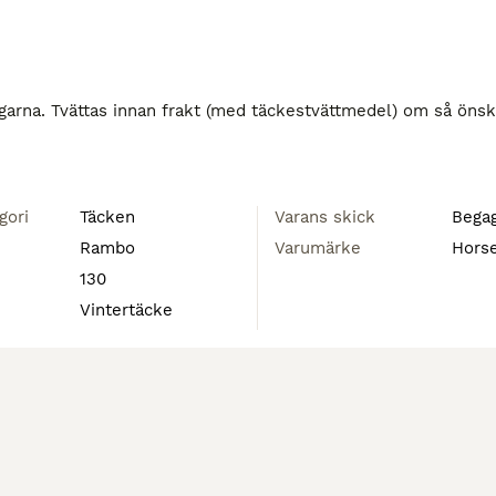
dagarna. Tvättas innan frakt (med täckestvättmedel) om så önska
gori
Täcken
Varans skick
Bega
Rambo
Varumärke
Hors
130
Vintertäcke