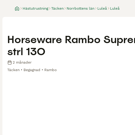
Hästutrustning
Täcken
Norrbottens län
Luleå
Luleå
Horseware Rambo Supre
strl 130
2 månader
Täcken
Begagnad
Rambo