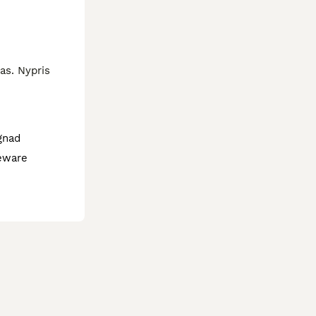
s. Nypris 
gnad
eware