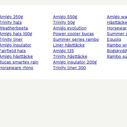
amigo 350g
amigo 550g
amigo wa
trinity hals
trinity 50g
hästtäck
weatherbeeta
amigo evolution
horsewar
amigo hals 100g
power cooler bucas
summer 
trinity liner
summer series rambo
equoiq
amigo insulator
liner hästtäcke
rambo w
fairfield hals
amigo 135
bogskydd
amigo hästtäcke
trinity hästtäcke
rambo s
bucas smartex rain
amigo insulator 200g
horseware rhino
trinity liner 300