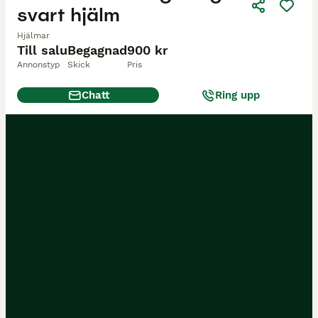
svart hjälm
Hjälmar
Till salu
Begagnad
900 kr
Annonstyp
Skick
Pris
Chatt
Ring upp