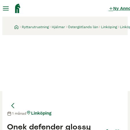
Ny Ann
Ryttarutrustning
Hjälmar
Östergötlands län
Linköping
Linkö
Linköping
1 månad
Onek defender glossy