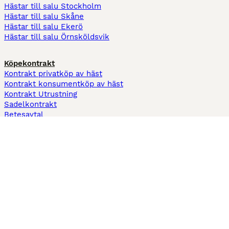
Hästar till salu Stockholm
Hästar till salu Skåne
Hästar till salu Ekerö
Hästar till salu Örnsköldsvik
Köpekontrakt
Kontrakt privatköp av häst
Kontrakt konsumentköp av häst
Kontrakt Utrustning
Sadelkontrakt
Betesavtal
Fodervärdsavtal
Information
Om oss
Integritetspolicy
Support
Användarvillkor
Varför annonsera på Hästnet