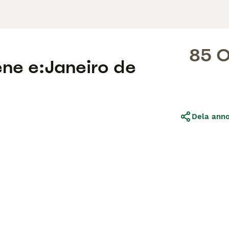
85 
ene e:Janeiro de
Dela ann