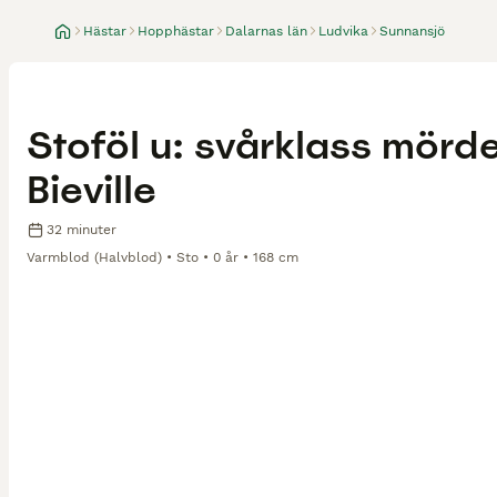
Hästar
Hopphästar
Dalarnas län
Ludvika
Sunnansjö
Stoföl u: svårklass mörd
Bieville
32 minuter
Varmblod (Halvblod)
Sto
0 år
168 cm