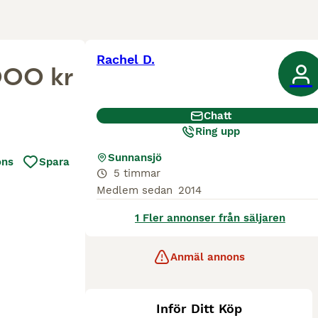
Rachel D.
000 kr
Chatt
Ring upp
Sunnansjö
ons
Spara
5 timmar
Medlem sedan
2014
1 Fler annonser från säljaren
Anmäl annons
Inför Ditt Köp