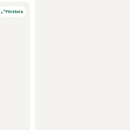
Förstora
lass mördene, 
r 140 
själv har gått 
 Especiale RM
blod
blod)
ge