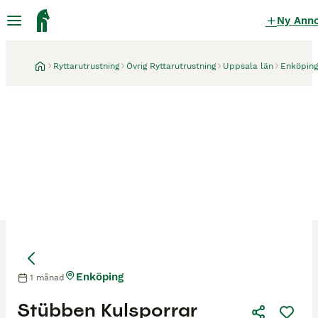
Ny Ann
Ryttarutrustning
Övrig Ryttarutrustning
Uppsala län
Enköping
Enköping
1 månad
Stübben Kulsporrar