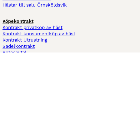
Hästar till salu Örnsköldsvik
Köpekontrakt
Kontrakt privatköp av häst
Kontrakt konsumentköp av häst
Kontrakt Utrustning
Sadelkontrakt
Betesavtal
Fodervärdsavtal
Information
Om oss
Integritetspolicy
Support
Användarvillkor
Varför annonsera på Hästnet
Pets4Homes
Hastnet
PuppyPlaats
MundoAnimalia
Annunci Animali
Lancaster Puppies