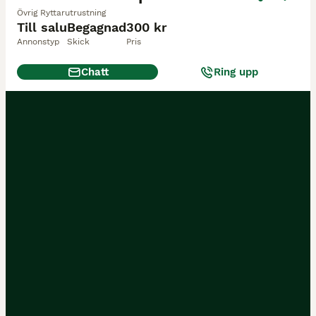
Övrig Ryttarutrustning
Till salu
Begagnad
300 kr
Annonstyp
Skick
Pris
Chatt
Ring upp