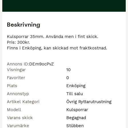
Beskrivning
Kulsporrar 35mm. Använda men i fint skick. 

Pris: 300kr. 

Finns i Enköping, kan skickad mot fraktkostnad. 
Annons ID
:
DEm9ocPvZ
Visningar
10
Favoriter
0
Plats
Enköping
Annonstyp
Till salu
Artikel Kategori
Övrig Ryttarutrustning
Modell
Kulsporrar
Varans skick
Begagnad
Varumärke
Stübben