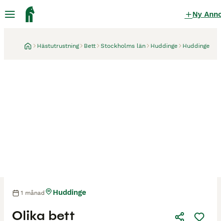
Ny Ann
Hästutrustning
Bett
Stockholms län
Huddinge
Huddinge
Huddinge
1 månad
Olika bett