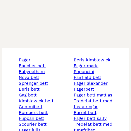
fager
beris kimblewick
baucher bett
fager maria
babypelham
poponcini
nova bett
fairfield bett
sprenger bett
fager alexander
beris bett
fagerbett
gag bett
fager bett mattias
kimblewick bett
tredelat bett med
gummibett
fasta ringar
bombers bett
barrel bett
flippan bett
fager bett sally
scourier bett
tredelat bett med
fager julia
tungfrihet