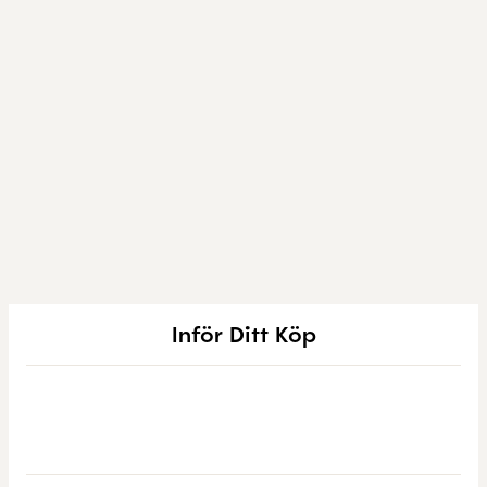
Inför Ditt Köp