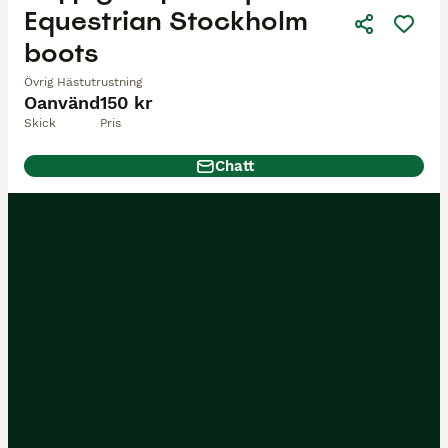
Equestrian Stockholm
boots
Övrig Hästutrustning
Oanvänd
150 kr
Skick
Pris
Chatt