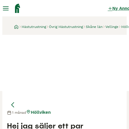
Ny Ann
Hästutrustning
Övrig Hästutrustning
Skåne län
Vellinge
Höll
Höllviken
1 månad
Hej jag säljer ett par