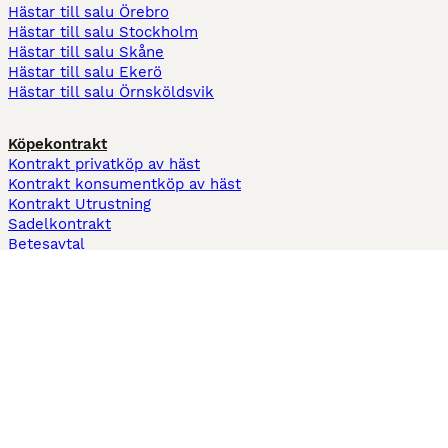
Hästar till salu Örebro
Hästar till salu Stockholm
Hästar till salu Skåne
Hästar till salu Ekerö
Hästar till salu Örnsköldsvik
Köpekontrakt
Kontrakt privatköp av häst
Kontrakt konsumentköp av häst
Kontrakt Utrustning
Sadelkontrakt
Betesavtal
Fodervärdsavtal
Information
Om oss
Integritetspolicy
Support
Användarvillkor
Varför annonsera på Hästnet