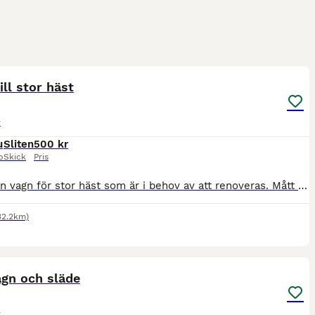
3
ill stor häst
r
u
Sliten
500 kr
p
Skick
Pris
Säljer en vagn för stor häst som är i behov av att renoveras. Mått skaklar: 2 meter, bredd 91 cm på bredaste stället och 65 cm på smalaste. Jag har använt den till både travhäst och ardenner. Säljs
32.2km)
3
agn och släde
r