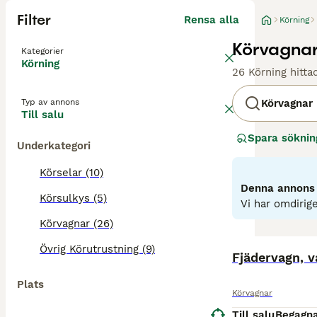
Filter
Rensa alla
Körning
Körvagnar 
Kategorier
Körning
26 Körning hitta
Typ av annons
Körvagnar
Till salu
Spara söknin
Underkategori
Körselar (10)
Denna annons ä
Körsulkys (5)
Vi har omdirige
Körvagnar (26)
Övrig Körutrustning (9)
Fjädervagn, v
Plats
Körvagnar
Till salu
Begagn