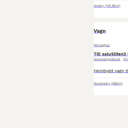
Aneby
(141.8km)
Vagn
Körvagnar
Till salu
Sliten
3 
Annonstyp
Skick
Pri
Rockneby
(68km)