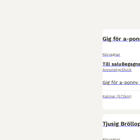
Gig för a-po
Körvagnar
Till salu
Begagn
Annonstyp
Skick
Kalmar
(57.1km)
Tjusig Bröll
Körvagnar