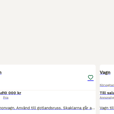
8
n
Vagn
Körvagna
ad
10 000 kr
Till sal
Pris
Annonsty
Begagnad marathonvagn. Använd till gotlandsruss. Skaklarna går att länga. Förvaring under kusksätet.