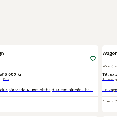
3
gn
Wagon
Körvagna
ad
15 000 kr
Till sal
Pris
Annonsty
En vagn I bra skick Spårbredd 130cm sitthöjd 130cm sittbänk bak 70cm däck 3.00x23 Skivbromsar bak 2 par skaklar 150cm o 170cm parstång vikt 260kg viss transport kan ordnas vid intresse ring 070-566 77
Alvesta
(
3