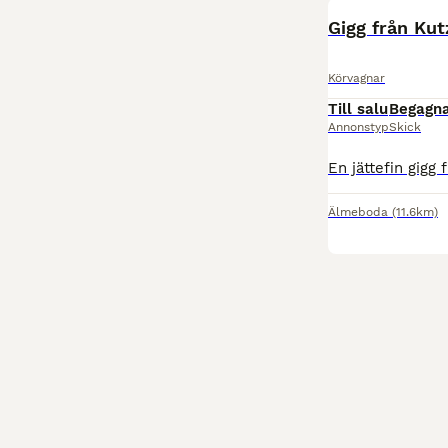
Gigg från Ku
Körvagnar
Till salu
Begagn
Annonstyp
Skick
Älmeboda
(11.6km)