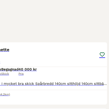
5
ette
r
u
Begagnad
40 000 kr
p
Skick
Pris
En vagn I mycket bra skick Spårbredd 140cm sitthöjd 140cm sittbänk bak 110cm Skivbromsar på alla 4 hjulen o mekanisk handbroms ställbara skaklar o parstång däck 3.00x23 luftfjädring vikt 380kg viss tr
64.2km)
2