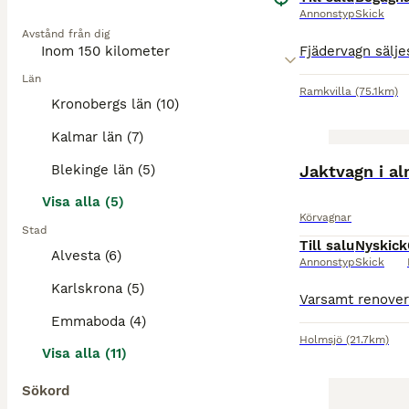
Annonstyp
Skick
Avstånd från dig
Län
Ramkvilla
(75.1km)
Kronobergs län (10)
Kalmar län (7)
Blekinge län (5)
Jaktvagn i a
Visa alla (5)
Körvagnar
Stad
Till salu
Nyskick
Alvesta (6)
Annonstyp
Skick
Karlskrona (5)
Emmaboda (4)
Holmsjö
(21.7km)
Visa alla (11)
Sökord