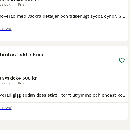
p
Skick
Pris
Helt renoverad med vackra detaljer och tidsenligt sydda dynor. Gummerade däck Säljes till ett mycket reducerat pris pga att vi ämnar sälja gården.
(21.7km)
6
 fantastiskt skick
r
u
Nyskick
4 500 kr
p
Skick
Pris
Välrenoverad gigg sedan dess stått i torrt utrymme och endast körts 2 - 3 ggr Vi har sänkt priset då vi ämnar sälja gården.
(21.7km)