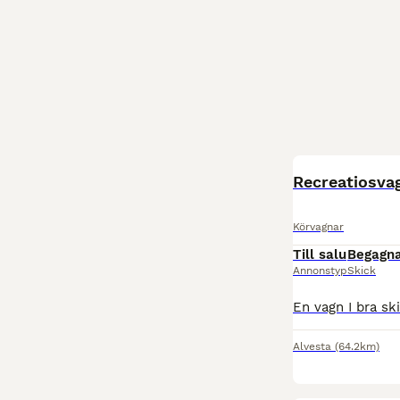
Recreatiosva
Körvagnar
Till salu
Begagn
Annonstyp
Skick
Alvesta
(64.2km)