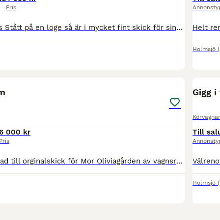
Pris
Annonsty
Fjädervagn säljes Stått på en loge så är i mycket fint skick för sin ålder. 2 dubbla sitsar. Dvs plats för fyra. Skälkar finns, visas inte på bild.
Holmsjö
8
lm
Gigg i
Körvagna
6 000 kr
Till sal
Pris
Annonsty
Varsamt renoverad till orginalskick för Mor Oliviagården av vagnsrenoveringsutbildningen i Ronneby. Sedan dess stått torrt och aldrig körts. Säljes till ett mycket reducerat pris pga av att vi ämnar
Holmsjö