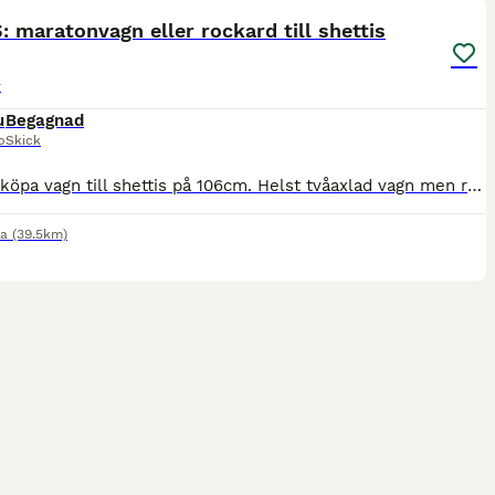
 maratonvagn eller rockard till shettis
r
u
Begagnad
p
Skick
Önskar köpa vagn till shettis på 106cm. Helst tvåaxlad vagn men rockard är också vara av intresse. Sele med ergonomisk brösta även det önskvärt. Blekinge/Skåne med omnejd.
na
(39.5km)