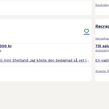
Rockneb
8
Recre
Körvagna
000 kr
Till sal
s
Annonsty
Hembygd vagn till mini Shetland Jag köpte den begagnad så vet inte så mycket om den . Funkar bra till att hobby köra med .
Alvesta
(