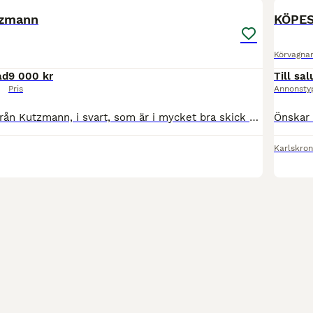
tzmann
KÖPES:
Körvagna
ad
9 000 kr
Till sal
Pris
Annonsty
En jättefin gigg från Kutzmann, i svart, som är i mycket bra skick och obetydligt använd. Mått: Spårbredd 130 cm Hjulen 35 tum/89 cm Bak 90 cm Fram 80 cm Skaklar 130-200 cm - Ställbara skaklar - Gu
Karlskro