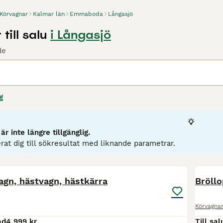
Körvagnar
Kalmar län
Emmaboda
Långasjö
till salu
i Långasjö
de
g
r inte längre tillgänglig.
rat dig till sökresultat med liknande parametrar.
3
agn, hästvagn, hästkärra
Bröll
Körvagna
ad
4 999 kr
Till sal