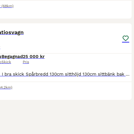
y
(68km)
3
atiosvagn
r
u
Begagnad
25 000 kr
p
Skick
Pris
En vagn I bra skick Spårbredd 130cm sitthöjd 130cm sittbänk bak 70cm däck 3.00x23 Skivbromsar på alla 4 hjulen ställbara skaklar vikt 260kg viss transport kan ordnas vid intresse ring 070-566 77 72 el
64.2km)