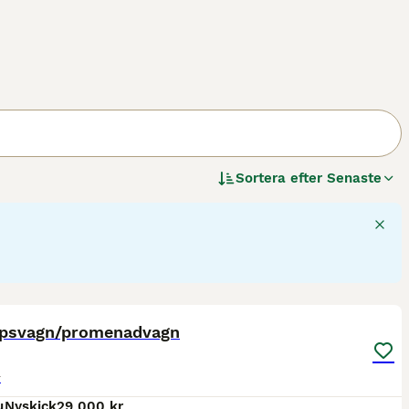
Sortera efter
Senaste
8
opsvagn/promenadvagn
r
u
Nyskick
29 000 kr