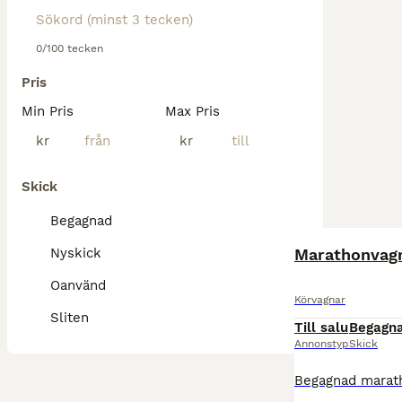
0/100 tecken
Pris
Min Pris
Max Pris
kr
kr
Skick
Begagnad
Nyskick
Marathonvag
Oanvänd
Körvagnar
Sliten
Till salu
Begagn
Annonstyp
Skick