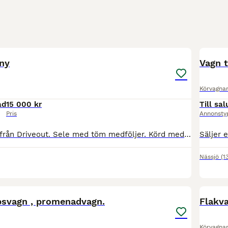
5
nny
Vagn t
Körvagna
ad
15 000 kr
Till sal
Pris
Annonsty
Gig för a-ponny från Driveout. Sele med töm medföljer. Körd med ponnyer runt 100 cm mankhöjd. Välbalanserad, fin fjädring och toppen att köra. Prutat och klart.
Nässjö
(1
4
opsvagn , promenadvagn.
Flakv
Körvagna