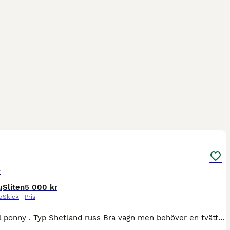
9
r
u
Sliten
5 000 kr
p
Skick
Pris
Vagn till ponny . Typ Shetland russ Bra vagn men behöver en tvätt . Fotbroms på den Den har fjädring och är skön att åka på