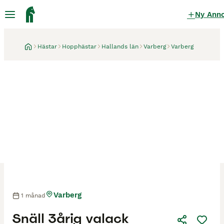
Ny Ann
Hästar
Hopphästar
Hallands län
Varberg
Varberg
Varberg
1 månad
Snäll 3årig valack