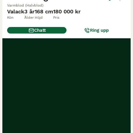
Varmblod (Halvblod)
Valack
3 år
168 cm
180 000 kr
Kön
Ålder
Höjd
Pris
Chatt
Ring upp