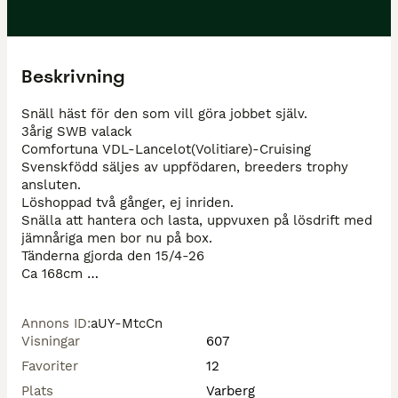
Beskrivning
Snäll häst för den som vill göra jobbet själv.

3årig SWB valack 

Comfortuna VDL-Lancelot(Volitiare)-Cruising

Svenskfödd säljes av uppfödaren, breeders trophy 
ansluten.

Löshoppad två gånger, ej inriden.

Snälla att hantera och lasta, uppvuxen på lösdrift med 
jämnåriga men bor nu på box.

Tänderna gjorda den 15/4-26

Ca 168cm 

Ej momsad

Ring på 0760461620

Annons ID
:
aUY-MtcCn
Video: https://youtu.be/b6MeIUzKeq0?
Visningar
607
is=EWKs9ksliuJQo9S3
Favoriter
12
Plats
Varberg