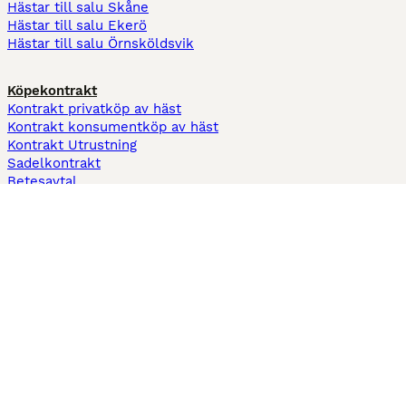
Hästar till salu Skåne
Hästar till salu Ekerö
Hästar till salu Örnsköldsvik
Köpekontrakt
Kontrakt privatköp av häst
Kontrakt konsumentköp av häst
Kontrakt Utrustning
Sadelkontrakt
Betesavtal
Fodervärdsavtal
Information
Om oss
Integritetspolicy
Support
Användarvillkor
Varför annonsera på Hästnet
Pets4Homes
Hastnet
PuppyPlaats
MundoAnimalia