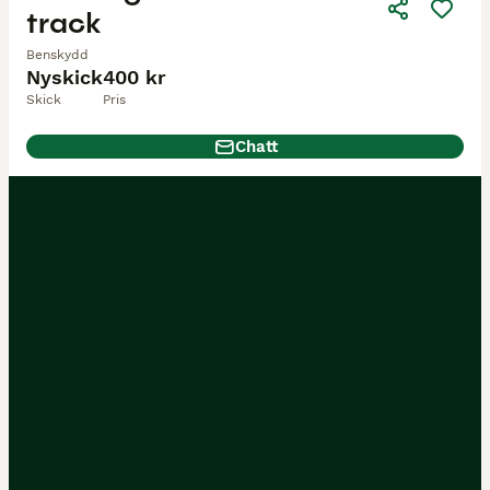
track
Benskydd
Nyskick
400 kr
Skick
Pris
Chatt