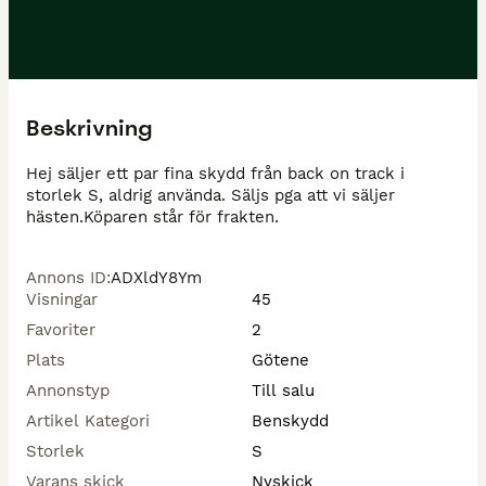
Beskrivning
Hej säljer ett par fina skydd från back on track i 
storlek S, aldrig använda. Säljs pga att vi säljer 
hästen.Köparen står för frakten. 
Annons ID
:
ADXldY8Ym
Visningar
45
Favoriter
2
Plats
Götene
Annonstyp
Till salu
Artikel Kategori
Benskydd
Storlek
S
Varans skick
Nyskick