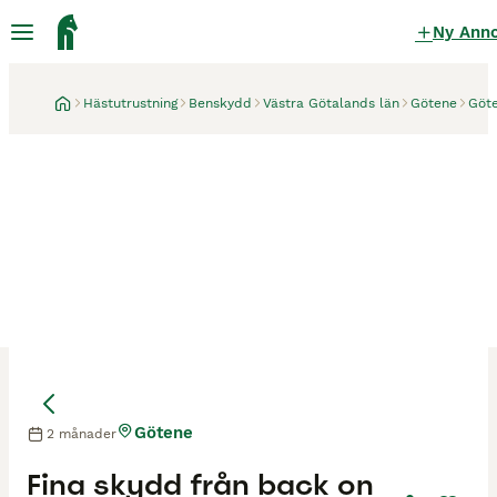
Ny Ann
Hästutrustning
Benskydd
Västra Götalands län
Götene
Göt
Götene
2 månader
Fina skydd från back on