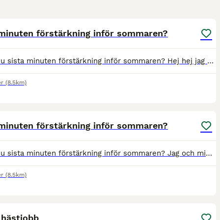
3
1
 minuten förstärkning inför sommaren?
Söker du sista minuten förstärkning inför sommaren? Hej hej jag heter Freja och är 20 och söker nu en plats jag kan spendera sommaren på. Senaste månaderna har jag varit ute och rest i min campervan
er
(8.5km)
4
 minuten förstärkning inför sommaren?
Söker du sista minuten förstärkning inför sommaren? Jag och min vännina Elin på 20 och 18 år söker nu en plats vi kan spendera sommaren på. Vi utgår från Stockholm / Uppsala området men är flexibla
er
(8.5km)
1
 hästjobb