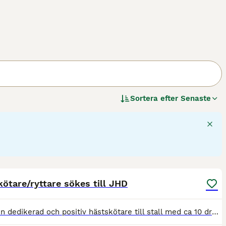
Sortera efter
Senaste
2
ötare/ryttare sökes till JHD
Söker en dedikerad och positiv hästskötare till stall med ca 10 dressyrhästar. I jobbet ingår fodring, in- och utsläpp, mockning, sköta hästarna inför och efter ridning, skötsel av utrustning och vid