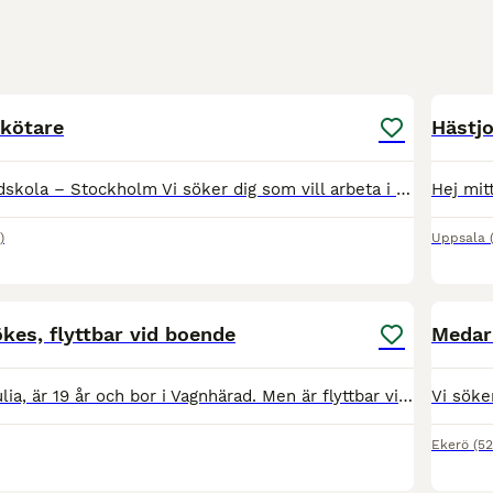
7
skötare
Hästj
Mälarhöjdens Ridskola – Stockholm Vi söker dig som vill arbeta i en professionell stallmiljö där hästvälfärd, struktur och kvalitet står i fokus. Hos oss är stallet en central del av verksamheten. Hä
)
Uppsala
2
kes, flyttbar vid boende
Medarb
Hej! Jag heter Julia, är 19 år och bor i Vagnhärad. Men är flyttbar vid tillgång till boende. Till hösten söker jag nytt jobb, gärna nära 100 %, upp till ett år, men jag är flexibel både när det gälle
Ekerö
(5