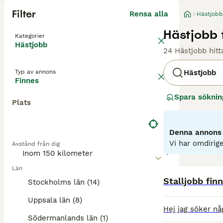
Filter
Rensa alla
Hästjobb
Hästjobb 
Kategorier
Hästjobb
24 Hästjobb hitt
Typ av annons
Hästjobb
Finnes
Spara söknin
Plats
Denna annons ä
Vi har omdirige
Avstånd från dig
Län
Stalljobb fin
Stockholms län (14)
Uppsala län (8)
Södermanlands län (1)