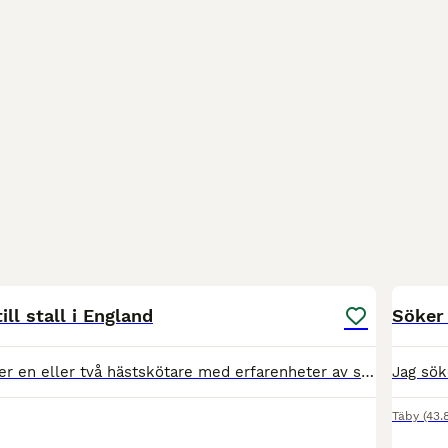
1
ll stall i England
Söker 
Är nu på jakt efter en eller två hästskötare med erfarenheter av show jumping och ryttare för olika stall, dressyr, showjumping och galoppstall i EU. Boende och bra lön, tillträde snarast. Vi söker n
Täby
(43.