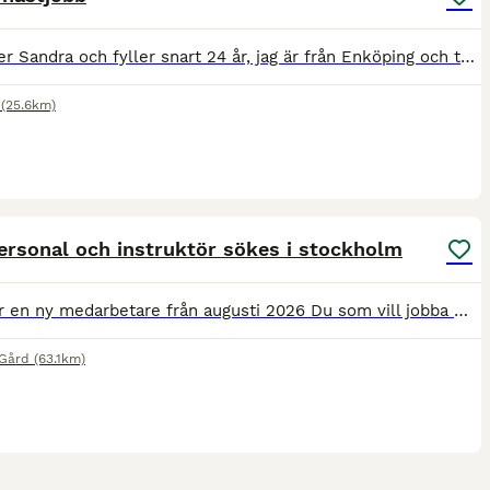
Jag heter Sandra och fyller snart 24 år, jag är från Enköping och tog studenten från Sveriges Ridgymnasium sommaren 2022. Jag söker nu ett nytt jobb inom hästbranchen med mycket erfarenhet sedan tidi
(25.6km)
1
ersonal och instruktör sökes i stockholm
Vi söker en ny medarbetare från augusti 2026 Du som vill jobba med hästar, barn och vuxna, nu har du chansen att söka din drömtjänst hos oss på Enskede Ridskola! Tjänsten innefattar allt vad stalltj
Gård
(63.1km)