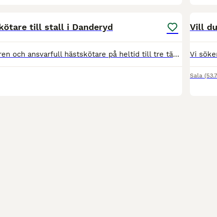
1
tare till stall i Danderyd
Vill 
Vi söker en erfaren och ansvarfull hästskötare på heltid till tre tävlingshopphästar uppstallade i ett modernt stall med full service i Danderyd. Rollen passar dig som har god hästvana och erfarenhet
Sala
(53.