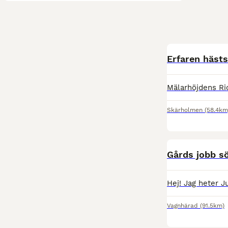
Erfaren häst
Skärholmen
(58.4km
Gårds jobb sö
Vagnhärad
(91.5km)