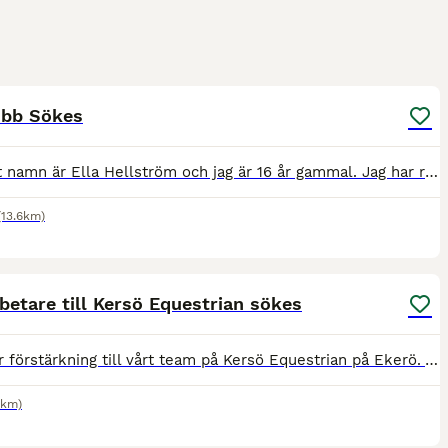
2
obb Sökes
Hej mitt namn är Ella Hellström och jag är 16 år gammal. Jag har ridit i ungefär 6 år och har två egna hästar, just nu har jag precis gått klart mitt första år på uppsala yrkesgymnasium Jälla inriktni
(13.6km)
1
etare till Kersö Equestrian sökes
Vi söker förstärkning till vårt team på Kersö Equestrian på Ekerö. Är du en person som gillar att arbeta i team, har ett genuint hästintresse och vill vara en del av ett professionellt dressyrstall?
2km)