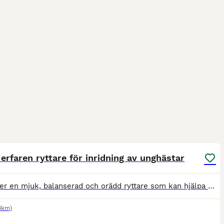
1
erfaren ryttare för inridning av unghästar
Jag söker en mjuk, balanserad och orädd ryttare som kan hjälpa mig med: • Inridning av 2 unghästar • Igångsättning av en 5-åring Jag är själv med på marken och stöttar under arbetet. Stallet ligger
8km)