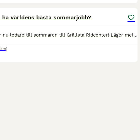
1
du ha världens bästa sommarjobb?
Vi söker nu ledare till sommaren till Grällsta Ridcenter! Läger mellan helgen v24 till helgen v33. Man jobbar veckovis lördag till lördag med möjlighet att bo kvar på gården, man har även möjlighet at
7km)