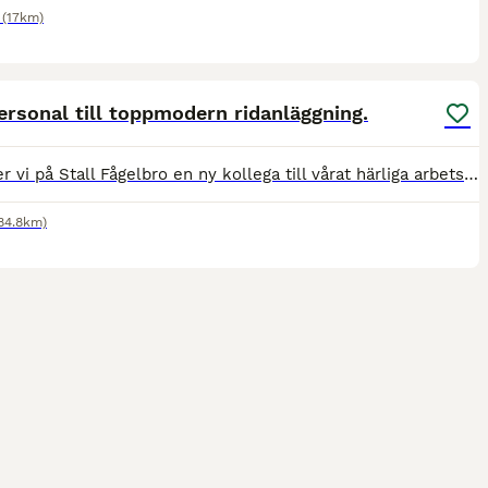
(17km)
3
ersonal till toppmodern ridanläggning.
Nu söker vi på Stall Fågelbro en ny kollega till vårat härliga arbetslag. Vi söker dig som älskar att arbeta med hästar, är positiv och har ett eget driv. På anläggningen står 42 st privathästar inack
84.8km)