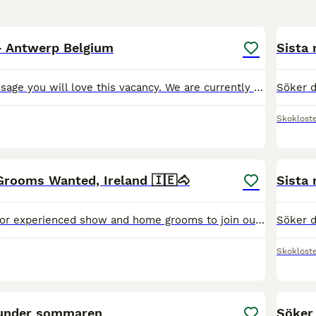
1
 Antwerp Belgium
Sista
If you enjoy dressage you will love this vacancy. We are currently looking for someone to join our team of home grooms at our own private Olympic level dressage stable located in Antwerp, Belgium. We
Skoklost
1
Grooms Wanted, Ireland 🇮🇪🐴
Sista
We are looking for experienced show and home grooms to join our competition yard in Ireland. The role includes daily horse care, stable management, grooming, feeding, turnout, mucking out, and prepari
Skoklost
1
 under sommaren
Söker