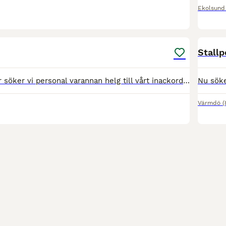
Ekolsund
1
Stallp
From September söker vi personal varannan helg till vårt inackorderingsstall i Almunge, öster om Uppsala. Arbetet består av ut- och insläpp, mockning, fodring mm. Det är lugn och trevlig stämning i st
Värmdö
(