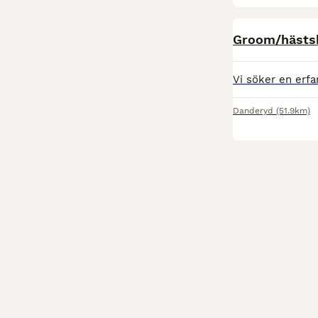
Groom/hästskö
Danderyd
(51.9km)