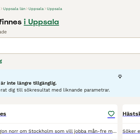
Uppsala län
Uppsala
Uppsala
finnes
i Uppsala
ade
g
r inte längre tillgänglig.
rat dig till sökresultat med liknande parametrar.
1
nes
Hästsk
Hej jag söker någon norr om Stockholm som vill jobba mån-fre med vanliga stallsysslor. Eventuellt även göra iordning hästar för ridning. Möjlighet till heltidsanställning kan komma längre fram om allt