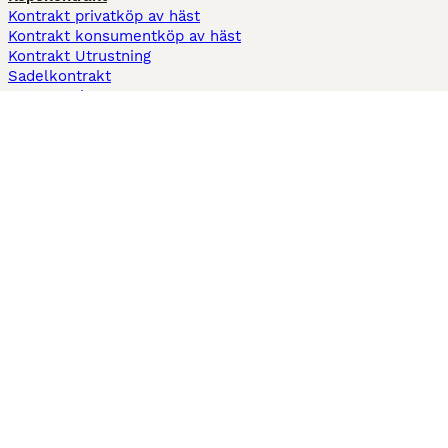
Kontrakt privatköp av häst
Kontrakt konsumentköp av häst
Kontrakt Utrustning
Sadelkontrakt
Betesavtal
Fodervärdsavtal
Information
Om oss
Integritetspolicy
Support
Användarvillkor
Varför annonsera på Hästnet
Pets4Homes
Hastnet
PuppyPlaats
MundoAnimalia
Annunci Animali
Lancaster Puppies
Hästnet använder cookies på denna webbplats för att förbättra din
användarupplevelse. Användning av denna webbplats och andra tjänster
innebär godkännande av Hästnet
Villkor
och
Personuppgiftspolicy
. Du kan
när som helst
Hantera preferenser
.