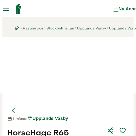
Ny Ann
Hästservice
Stockholms län
Upplands Väsby
Upplands Väsb
Upplands Väsby
1 månad
HorseHage R65