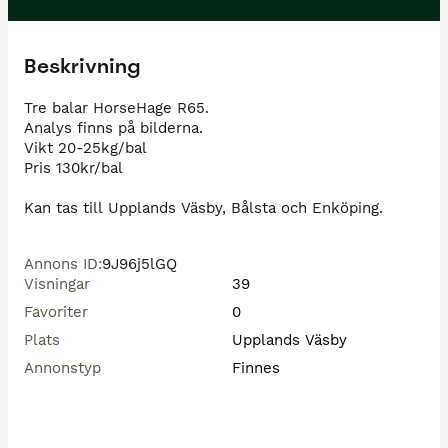
Beskrivning
Tre balar HorseHage R65. 

Analys finns på bilderna. 

Vikt 20-25kg/bal 

Pris 130kr/bal 

Annons ID
:
9J96j5lGQ
Visningar
39
Favoriter
0
Plats
Upplands Väsby
Annonstyp
Finnes