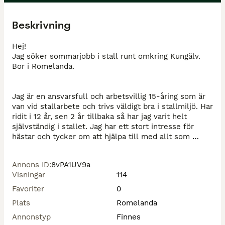
Beskrivning
Hej!

Jag söker sommarjobb i stall runt omkring Kungälv. 
Bor i Romelanda.

Jag är en ansvarsfull och arbetsvillig 15-åring som är 
van vid stallarbete och trivs väldigt bra i stallmiljö. Har 
ridit i 12 år, sen 2 år tillbaka så har jag varit helt 
självständig i stallet. Jag har ett stort intresse för 
hästar och tycker om att hjälpa till med allt som 
behövs i stallet, som att mocka, fodra och hålla 
ordning. Som person är jag noggrann, pålitlig och 
Annons ID
:
8vPA1UV9a
öppen för att lära mig nya saker. Jag är också 
Visningar
114
hjälpsam och tycker om att samarbeta med andra 
samtidigt som jag kan arbeta självständigt.

Favoriter
0
Plats
Romelanda
Om mig: 

Annonstyp
Finnes