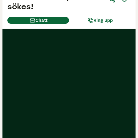
sökes!
Chatt
Ring upp