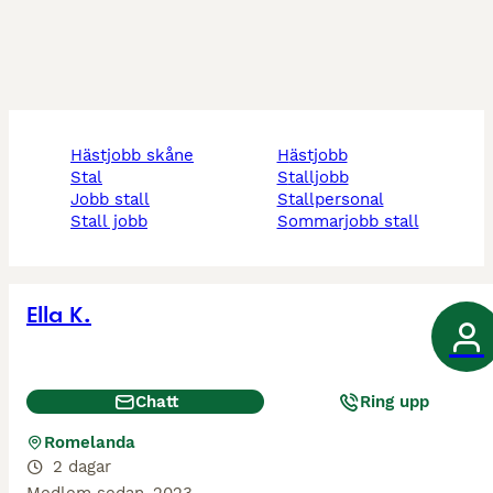
hästjobb skåne
hästjobb
stal
stalljobb
jobb stall
stallpersonal
stall jobb
sommarjobb stall
Ella K.
Chatt
Ring upp
Romelanda
2 dagar