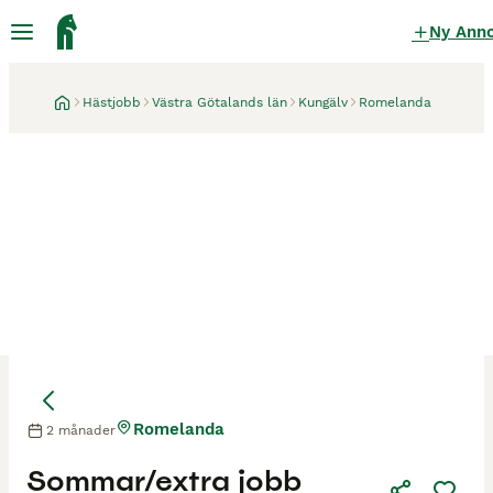
Ny Ann
Hästjobb
Västra Götalands län
Kungälv
Romelanda
Romelanda
2 månader
Sommar/extra jobb