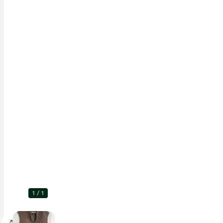
1
/
1
Förstora