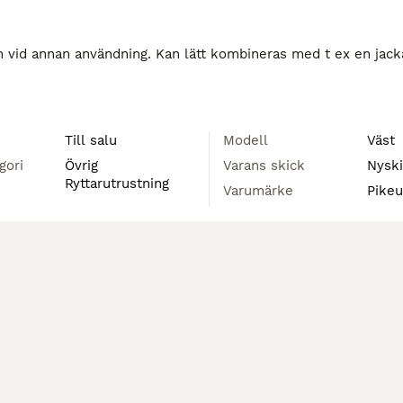
n vid annan användning. Kan lätt kombineras med t ex en jacka
Till salu
Modell
Väst
gori
Övrig
Varans skick
Nysk
Ryttarutrustning
Varumärke
Pikeu