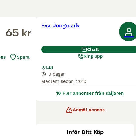
Eva Jungmark
65 kr
Chatt
Ring upp
ons
Spara
Lur
3 dagar
Medlem sedan
2010
10 Fler annonser från säljaren
Anmäl annons
Inför Ditt Köp