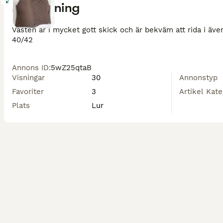
Beskrivning
Västen är i mycket gott skick och är bekväm att rida i äve
40/42
Annons ID
:
5wZ25qtaB
Visningar
30
Annonstyp
Favoriter
3
Artikel Kate
Plats
Lur