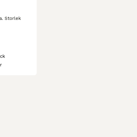
. Storlek 
ick
r