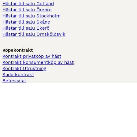
Hästar till salu Gotland
Hästar till salu Örebro
Hästar till salu Stockholm
Hästar till salu Skåne
Hästar till salu Ekerö
Hästar till salu Örnsköldsvik
Köpekontrakt
Kontrakt privatköp av häst
Kontrakt konsumentköp av häst
Kontrakt Utrustning
Sadelkontrakt
Betesavtal
Fodervärdsavtal
Information
Om oss
Integritetspolicy
Support
Användarvillkor
Varför annonsera på Hästnet