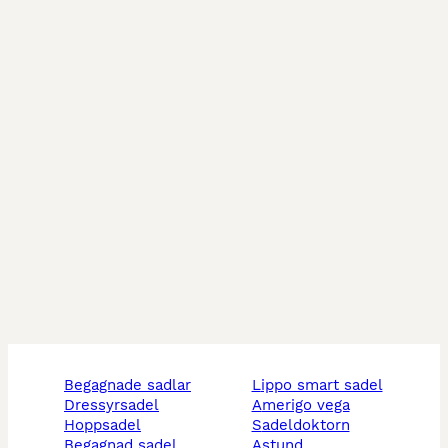
begagnade sadlar
lippo smart sadel
dressyrsadel
amerigo vega
hoppsadel
sadeldoktorn
begagnad sadel
astund