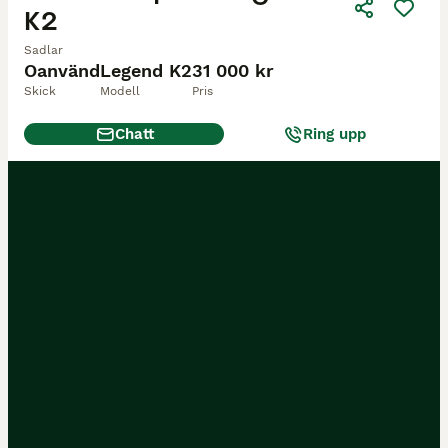
K2
Sadlar
Oanvänd
Legend K2
31 000 kr
Skick
Modell
Pris
Chatt
Ring upp