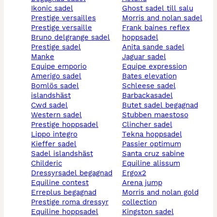
ikonic sadel
ghost sadel till salu
prestige versailles
morris and nolan sadel
prestige versaille
frank baines reflex
bruno delgrange sadel
hoppsadel
prestige sadel
anita sande sadel
manke
jaguar sadel
equipe emporio
equipe expression
amerigo sadel
bates elevation
bomlös sadel
schleese sadel
islandshäst
barbackasadel
cwd sadel
butet sadel begagnad
western sadel
stubben maestoso
prestige hoppsadel
clincher sadel
lippo integro
tekna hoppsadel
kieffer sadel
passier optimum
sadel islandshäst
santa cruz sabine
childeric
equiline alissum
dressyrsadel begagnad
ergox2
equiline contest
arena jump
erreplus begagnad
morris and nolan gold
prestige roma dressyr
collection
equiline hoppsadel
kingston sadel