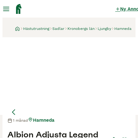
Ny Ann
Hästutrustning
Sadlar
Kronobergs län
Ljungby
Hamneda
Hamneda
1 månad
Albion Adjusta Legend