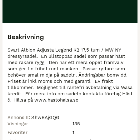
Beskrivning
Svart Albion Adjusta Legend K2 17,5 tum / MW NY 
dressyrsadel.  En ullstoppad sadel som passar häst 
med rakare rygg.  Den har ett mera öppet framvalv 
som ger fin frihet runt manken.  Passar ryttare som 
behöver smal midja på sadeln. Ändringsbar bomvidd. 
Priset är inkl moms och med garanti.  Ev frakt 
tillkommer.  Möjlighet till räntefri avbetalning via Wasa 
kredit.  För mera info om sadeln kontakta företag Häst 
&  Hälsa på www.hastohalsa.se 
Annons ID
:
4hwBAjGQG
Visningar
135
Favoriter
1