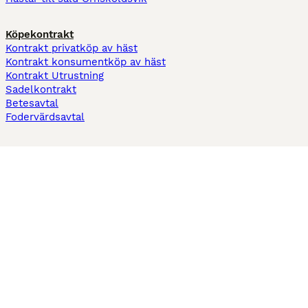
Köpekontrakt
Kontrakt privatköp av häst
Kontrakt konsumentköp av häst
Kontrakt Utrustning
Sadelkontrakt
Betesavtal
Fodervärdsavtal
Information
Om oss
Integritetspolicy
Support
Användarvillkor
Varför annonsera på Hästnet
Pets4Homes
Hastnet
PuppyPlaats
MundoAnimalia
Annunci Animali
Lancaster Puppies
Hästnet använder cookies på denna webbplats för att förbättra din