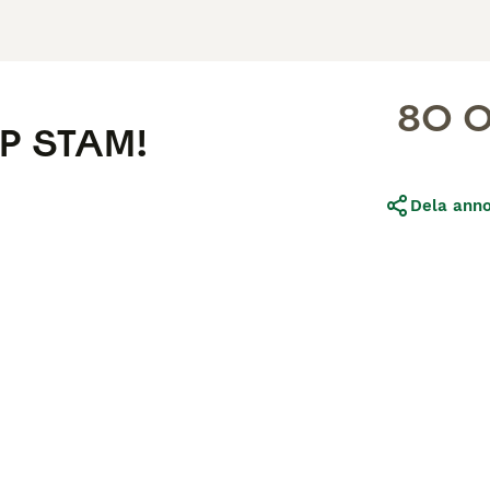
80 0
PP STAM!
Dela ann