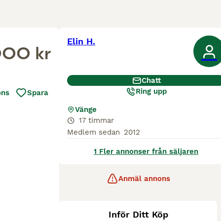
Elin H.
00 kr
Chatt
Ring upp
ons
Spara
Vänge
17 timmar
Medlem sedan
2012
1 Fler annonser från säljaren
Anmäl annons
Inför Ditt Köp