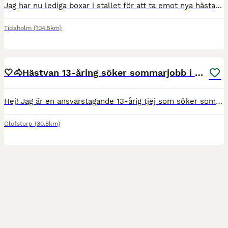
Jag har nu lediga boxar i stallet för att ta emot nya hästar för utbildning, tävling eller försäljning. Jag har ridit många olika typer av hästar, unga som gamla och tävlat upp till 140. Jag bor på en
Tidaholm
(104.5km)
1
🤍🐴Hästvan 13-åring söker sommarjobb i stall🤍🐴
Hej! Jag är en ansvarstagande 13-årig tjej som söker sommarjobb i stall i Olofstorp, Gråbo, Lerum och Göteborgsområdet.💕 Jag har en egen häst och därför väldigt van vid hästar och allt som tillhör
Olofstorp
(30.8km)