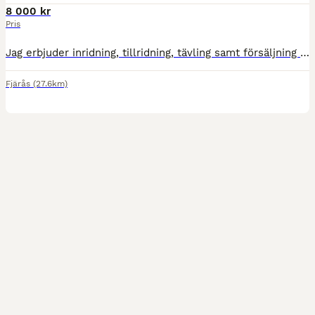
8 000 kr
Pris
Jag erbjuder inridning, tillridning, tävling samt försäljning av din ponny/häst. För mig är det viktigt att det blir bra och att kunden känner sig nöjd med sammarbetet. För mer info kontakta här alt
Fjärås
(27.6km)