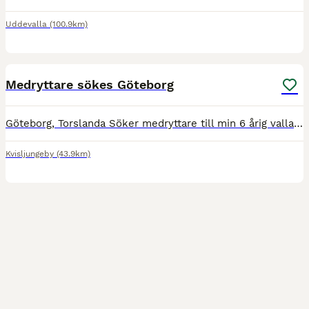
Uddevalla
(100.9km)
1
Medryttare sökes Göteborg
Göteborg, Torslanda Söker medryttare till min 6 årig vallack. Man ska ha lagom erfarenhet på häst och ridning
Kvisljungeby
(43.9km)