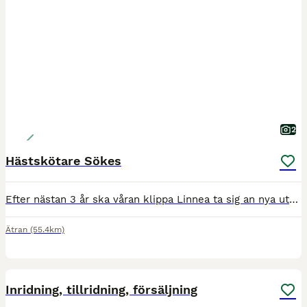
2
Hästskötare Sökes
Efter nästan 3 år ska våran klippa Linnea ta sig an nya utmaningar, så nu letar vi efter våran nya stjärna. Vi söker dig som har gedigen hästkunskap och kan ta ansvar för ett tävlingstall med 5 dressy
Ätran
(55.4km)
1
Inridning, tillridning, försäljning