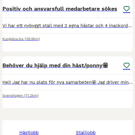
Positiv och ansvarsfull medarbetare sökes
Vi har ett nybyggt stall med 2 egna hästar och 4 inackorderingar som vi önskar hjälp med på en toppmodern hästgård i Kungsbacka och vi söker en kunnig, positiv och pålitlig hästskötare. Eget boende oc
Kungsbacka
(28.9km)
2
Behöver du hjälp med din häst/ponny🤩
Hej! Jag har nu plats för nya samarbeten🤩 Jag driver min verksamhet tillsammans med mina föräldrar och är en målmedveten ryttare där hästen alltid sätts i fokus och varje häst har sitt individuella
Svenshögen
(71.2km)
hästjobb
stalljobb