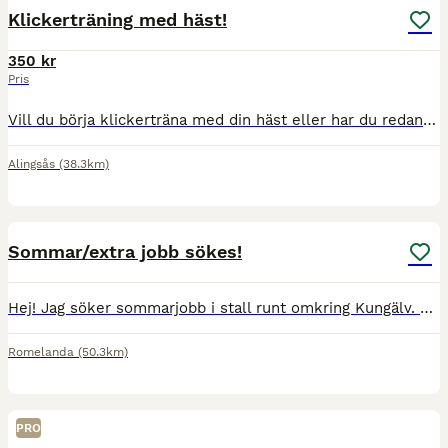
Klickerträning med häst!
350 kr
Pris
Vill du börja klickerträna med din häst eller har du redan börjat? Jag kommer till dig! Jag har klickertränat hästar i 20 år och vet hur det är i början och hur det kan vara med de som är gamla i game
Alingsås
(38.3km)
3
Sommar/extra jobb sökes!
Hej! Jag söker sommarjobb i stall runt omkring Kungälv. Bor i Romelanda. Jag är en ansvarsfull och arbetsvillig 15-åring som är van vid stallarbete och trivs väldigt bra i stallmiljö. Har ridit i 12
Romelanda
(50.3km)
PRO