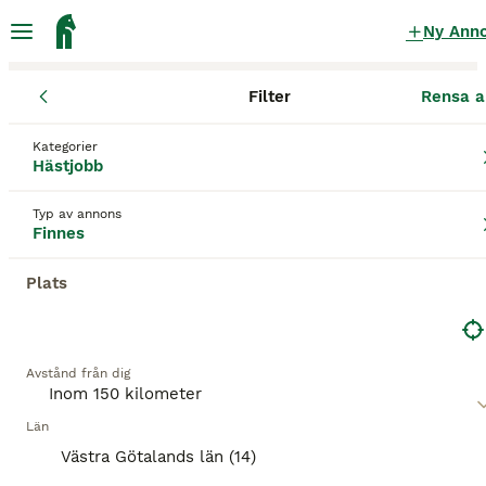
Ny Ann
Filter
Rensa a
Hästjobb
Västra Götalands län
Mark
Hyssna
Kategorier
Hästjobb finnes
i Hyssna
Hästjobb
18 Hästjobb hittade
Typ av annons
Finnes
Hästjobb
Filter
Plats
Spara sökning
Sortera
Avstånd från dig
Denna annons är inte längre tillgänglig.
Vi har omdirigerat dig till sökresultat med liknande
parametrar.
Län
Västra Götalands län (14)
4
BOOSTADE ANNONSER