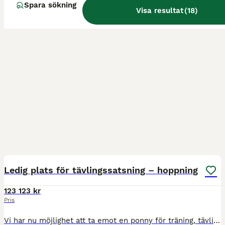
Spara sökning
Visa resultat
(
18
)
1
Ledig plats för tävlingssatsning – hoppning
123 123 kr
Pris
Vi har nu möjlighet att ta emot en ponny för träning, tävling och/eller försäljning. Vi söker dig som vill ge din ponny de bästa förutsättningarna att utvecklas och visas på tävlingsbanorna. Även lov