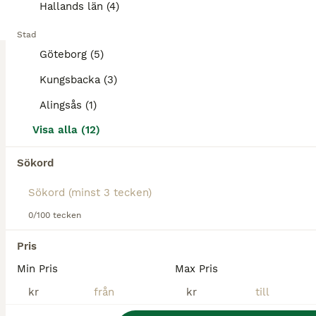
Hallands län (4)
BOOST
Träning av häst/ponny
Stad
8 000 kr
Göteborg (5)
Pris
Kungsbacka (3)
Hemsida : lja-sporthorses.se LJA sporthorses har nu plats för häst/ponny i träning, inridning, försäljning,mm. Också för korta perioder.Booka tid så är du säker på att få plats till din häst. Mycket unghäst vana, rider Mb/Ma dressyr och hoppning. Är aktiv tävlingsryttare i dressyr och hoppning. Jobbar också som Hästterapeut, med lymfmassage, laser och facia behandling.
Alingsås (1)
Vedum
(68.1km)
Visa alla (12)
1
2
ALLA ANNONSER
Sökord
Hästskötar jobb sökes
0/100 tecken
🐴 Söker jobb inom hästvärlden nära Bollebygd! 🐴 Hej! Mitt namn är Hanna Andersson och jag söker nu ett jobb inom hästbranschen i eller nära Bollebygd. Jag tog nyligen studenten med hästinriktning
Pris
Bollebygd
(10.5km)
Min Pris
Max Pris
kr
kr