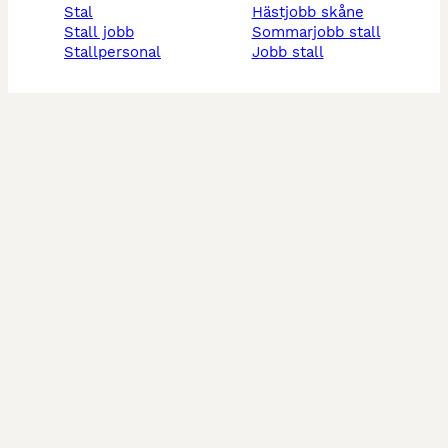
stal
hästjobb skåne
stall jobb
sommarjobb stall
stallpersonal
jobb stall