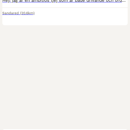
Hej! jag är en ambitiös tjej som är både drivande och ordningsam. Jag har även egen ponny. Jag har tävlat upp till LB hoppning i år. Jag söker ett sommarjobb där man kan bo över eller alt nära Borås.
Sandared
(20.6km)
3