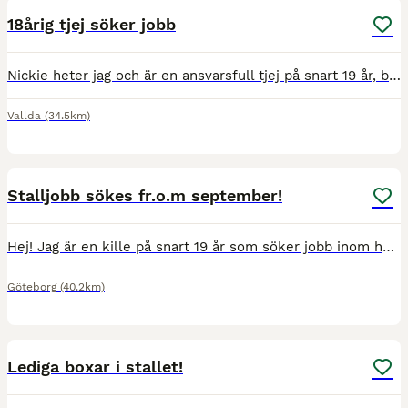
18årig tjej söker jobb
Nickie heter jag och är en ansvarsfull tjej på snart 19 år, bosatt i Vallda. Mitt stora intresse i livet har alltid varit hästar som jag hållit på med sedan 3 års ålder. När jag var 11 fick jag min
Vallda
(34.5km)
3
4
Stalljobb sökes fr.o.m september!
Hej! Jag är en kille på snart 19 år som söker jobb inom hästbranschen efter sommaren (tillgänglig från september). Just nu har jag säsongsjobb fram till sista augusti på High Chaparral Jag har gått
Göteborg
(40.2km)
1
Lediga boxar i stallet!