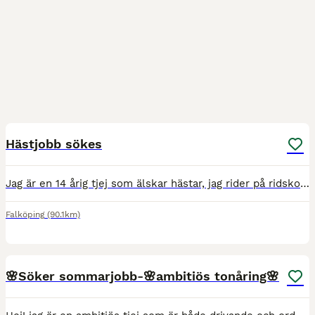
7
2
Hästjobb sökes
Jag är en 14 årig tjej som älskar hästar, jag rider på ridskola, är medryttare på två hästar (de som är på bilderna och videorna), jag är på ridskolan så mycket jag kan och brukar hjälpa till där på h
Falköping
(90.1km)
1
🌸Söker sommarjobb-🌸ambitiös tonåring🌸