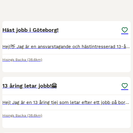
1
Häst jobb i Göteborg!
Hej!👋 Jag är en ansvarstagande och hästintresserad 13-åring i Göteborg som söker jobb i stall för att samla pengar till en egen häst. Jag kan hjälpa till med: * Ridning 🏇🏻 * Mockning 💩 * Fodra
Hisings Backa
(38.6km)
1
13 åring letar jobb!🤗
Hej! Jag är en 13 åring tjej som letar efter ett jobb på borndgård/stall i eller precis utanför Göteborg. Eftersom hästar pch djur är det är det bästa jag vet. Och jag samlar till att köpa en egen häs
Hisings Backa
(38.6km)
4