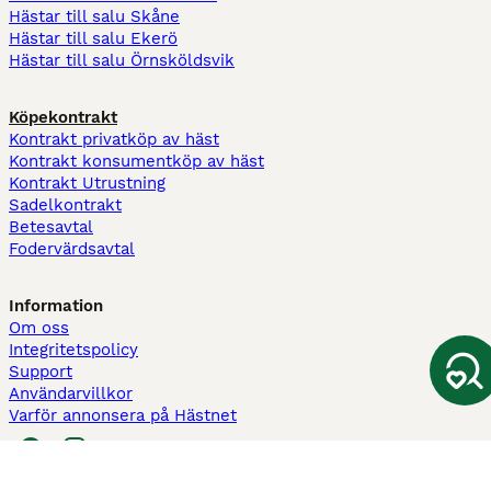
Hästar till salu Skåne
Hästar till salu Ekerö
Hästar till salu Örnsköldsvik
Köpekontrakt
Kontrakt privatköp av häst
Kontrakt konsumentköp av häst
Kontrakt Utrustning
Sadelkontrakt
Betesavtal
Fodervärdsavtal
Information
Om oss
Integritetspolicy
Support
Användarvillkor
Varför annonsera på Hästnet
Pets4Homes
Hastnet
PuppyPlaats
MundoAnimalia