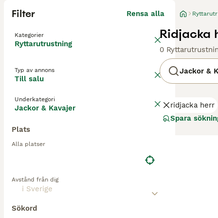
Filter
Rensa alla
Ryttarutr
Ridjacka h
Kategorier
Ryttarutrustning
0 Ryttarutrustni
Typ av annons
Jackor & K
Till salu
Underkategori
ridjacka herr
Jackor & Kavajer
Spara söknin
Plats
Alla platser
Avstånd från dig
Sökord