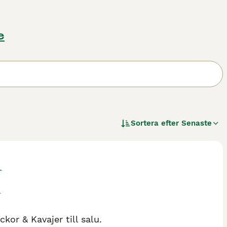
e
Sortera efter
Senaste
kor & Kavajer till salu.