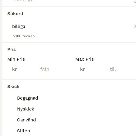
Sökord
Tyvärr hittades ingen Billiga Hjälmar till salu.
Om du vill se framtida resultat för denna sökning, 
spara din sökning och invänta nya annonser.
7/100 tecken
Spara sökning
Pris
Min Pris
Max Pris
kr
kr
Skick
Begagnad
Nyskick
Oanvänd
Sliten