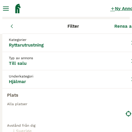
Ny Ann
Filter
Rensa a
Ryttarutrustning
Hjälmar
Kategorier
Billiga Hjälmar till salu
i Sverige
Ryttarutrustning
0 Ryttarutrustning hittade
Typ av annons
Till salu
1
Hjälmar
Filter
Underkategori
Hjälmar
billiga
Spara sökning
Sortera
Plats
Alla platser
Avstånd från dig