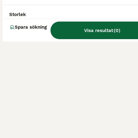
Storlek
Spara sökning
Visa resultat
(
0
)