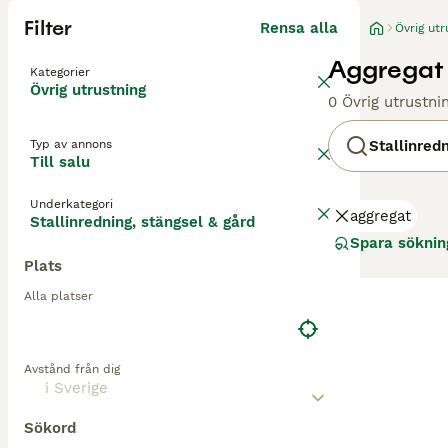
Filter
Rensa alla
Övrig utr
Aggregat S
Kategorier
Övrig utrustning
0 Övrig utrustni
Typ av annons
Stallinred
Till salu
Underkategori
aggregat
Stallinredning, stängsel & gård
Spara söknin
Plats
Alla platser
Avstånd från dig
Sökord