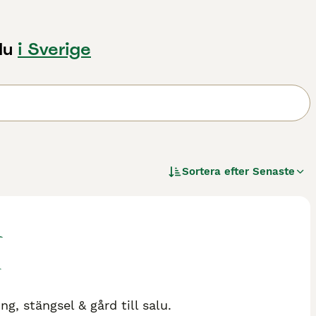
lu
i Sverige
Sortera efter
Senaste
g, stängsel & gård till salu.