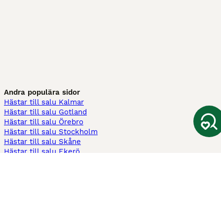
Andra populära sidor
Hästar till salu Kalmar
Hästar till salu Gotland
Hästar till salu Örebro
Hästar till salu Stockholm
Hästar till salu Skåne
Hästar till salu Ekerö
Hästar till salu Örnsköldsvik
Köpekontrakt
Kontrakt privatköp av häst
Kontrakt konsumentköp av häst
Kontrakt Utrustning