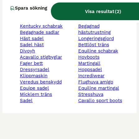
Spara sökning
Visa resultat
(
2
)
kentucky schabrak
begagnad
begagnade sadlar
hästutrustning
häst sadel
longeringsgjord
sadel häst
bettlöst träns
divoyh
equiline schabrak
acavallo stigbyglar
hovboots
fager bett
martingall
dressyrsadel
hoppsadel
klippmaskin
incrediwear
veredus benskydd
flughuva amigo
equipe sadel
equiline martingal
micklem träns
stresshuva
sadel
cavallo sport boots