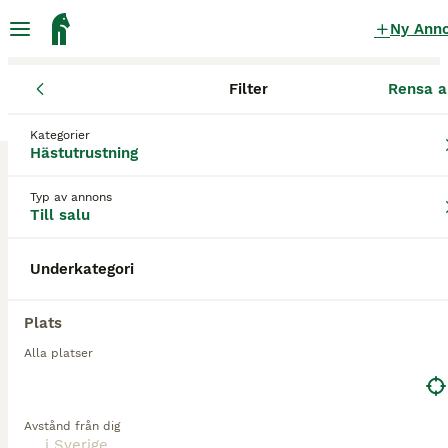
Ny Ann
Filter
Rensa a
Hästutrustning
Kategorier
Amigo transportskydd Hästutrustning till
Hästutrustning
salu
i Sverige
Typ av annons
2 Hästutrustning hittade
Till salu
1
Underkategorier
Filter
Underkategori
amigo transportskydd
Plats
Spara sökning
Sortera
Alla platser
1
Transportskydd Amigo
Avstånd från dig