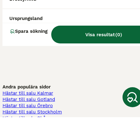
Ursprungsland
Spara sökning
Visa resultat
(
0
)
Andra populära sidor
Hästar till salu Kalmar
Hästar till salu Gotland
Hästar till salu Örebro
Hästar till salu Stockholm
Hästar till salu Skåne
Hästar till salu Ekerö
Hästar till salu Örnsköldsvik