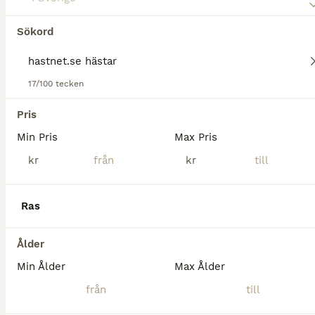
Sökord
Tyvärr hittades ingen Hastnet.se hästar
Allroundhästar till salu.
Om du vill se framtida resultat för denna sökning, 
17/100 tecken
spara din sökning och invänta nya annonser.
Pris
Spara sökning
Min Pris
Max Pris
kr
kr
Ras
Ålder
Min Ålder
Max Ålder