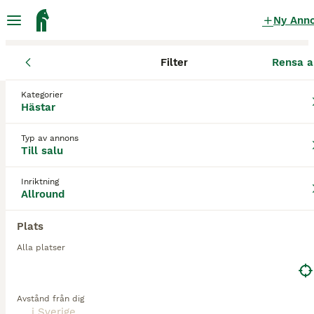
Ny Ann
Filter
Rensa a
Hästar
Allroundhästar
Kategorier
Hastnet.se hästar Allroundhästar till salu
Hästar
i Sverige
Typ av annons
0 Hästar hittade
Till salu
1
Allround
Filter
Inriktning
Allround
hastnet.se hästar
Plats
Spara sökning
Sortera
Alla platser
Avstånd från dig