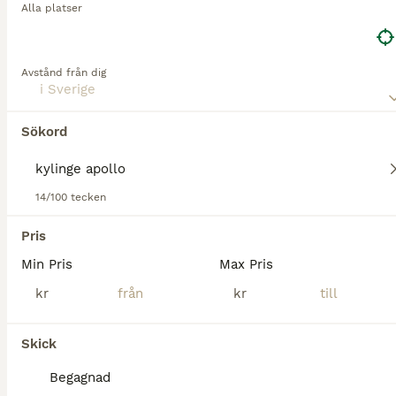
Alla platser
Tyvärr hittades ingen Kylinge apollo
Avstånd från dig
Hästtransporter till salu.
Om du vill se framtida resultat för denna sökning, 
spara din sökning och invänta nya annonser.
Sökord
Spara sökning
14/100 tecken
Pris
Min Pris
Max Pris
kr
kr
Skick
Begagnad