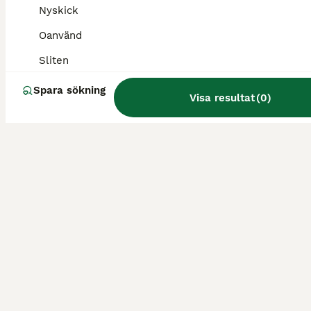
Nyskick
Oanvänd
Sliten
Spara sökning
Visa resultat
(
0
)