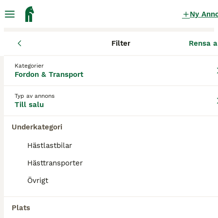
Ny Ann
Filter
Rensa a
Fordon & Transport
Hästtransporter
Kategorier
Kylinge apollo Hästtransporter till salu
Fordon & Transport
i Sverige
Typ av annons
0 Fordon & Transport hittade
Till salu
1
Hästtransporter
Filter
Underkategori
Hästlastbilar
kylinge apollo
Hästtransporter
Spara sökning
Sortera
Övrigt
Plats