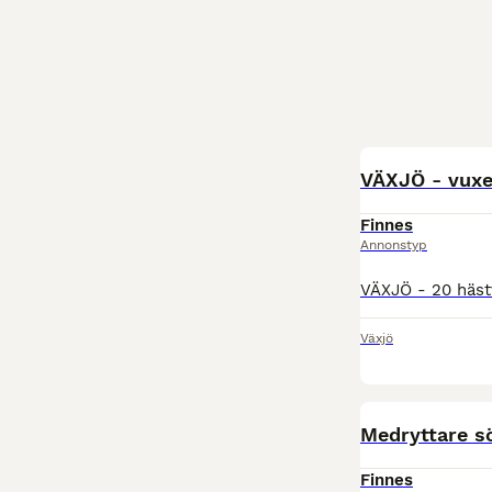
VÄXJÖ - vuxe
Finnes
Annonstyp
Växjö
Medryttare s
Finnes