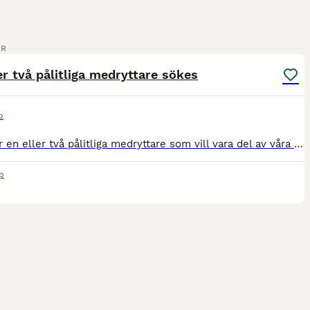
4
ER
er två pålitliga medryttare sökes
p
Vi söker en eller två pålitliga medryttare som vill vara del av våra underbara hästars liv. Hemma hos oss bor hästarna på lösdrift. Det innebär att du som medryttare förväntas mocka ligghall och hag
p