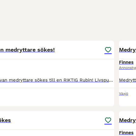
2
1
n medryttare sökes!
Medryt
Finnes
Annonsty
VÄXJÖ - 20 hästvan medryttare sökes till en RIKTIG Rubin! Livspusslet går inte ihop under åtminstone ett år fram i tiden och nu söker jag en självgående, erfaren och pålitlig medryttare med HJÄRTA
Växjö
2
ökes
Medryt
Finnes