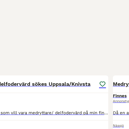
2
delfodervärd sökes Uppsala/Knivsta
Medry
Finnes
Annonsty
Nu söker jag dig som vill vara medryttare/ delfodervärd på min fina fullblodsvalack 3 dagar per vecka med flexibilitet för att även kunna hjälpa till mer vid semestrar, storhelger osv. Musse är 161
Nässjö