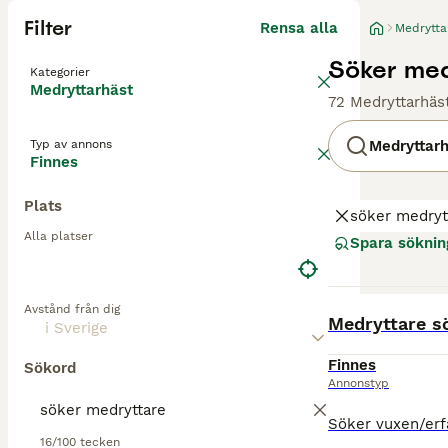
Filter
Rensa alla
Medrytta
Söker med
Kategorier
Medryttarhäst
72 Medryttarhäst
Typ av annons
Medryttar
Finnes
Plats
söker medryt
Alla platser
Spara söknin
Avstånd från dig
BOOST
Medryttare sö
Finnes
Sökord
Annonstyp
16/100 tecken