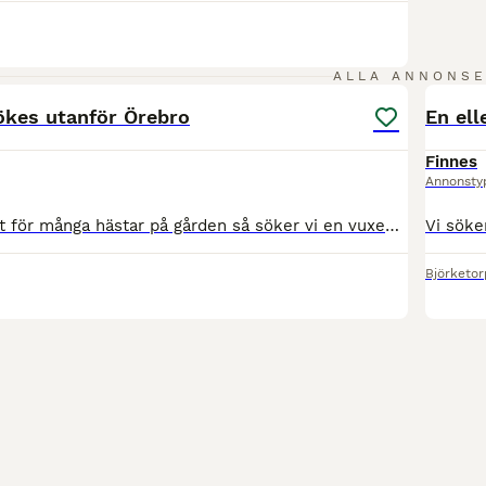
3
ALLA ANNONS
ökes utanför Örebro
En ell
Finnes
Annonsty
Hej, då vi har fått för många hästar på gården så söker vi en vuxen medryttare till vår fina Mister Iceman. Han är en 8 årig varmblods valack. Han är supersnäll i all hantering och ridning. Han blir l
Björketor