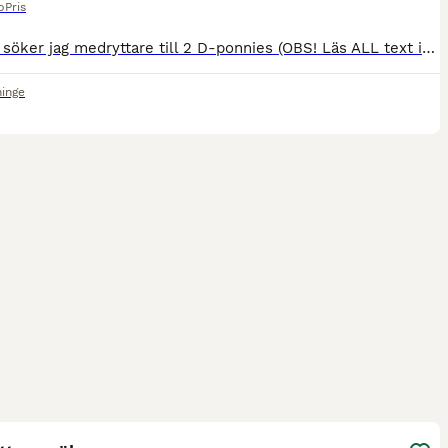
p
Pris
Just nu söker jag medryttare till 2 D-ponnies (OBS! Läs ALL text innan du skickar meddelande om du är intresserad): Lecker (Liten D-ponny Bild 1-2) – Han är väldigt osäker i sig och behöver en ryttare
ninge
1