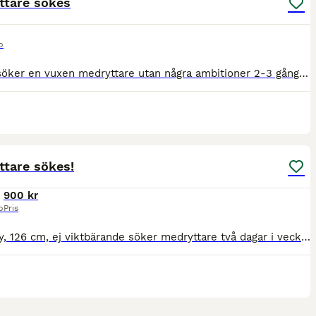
ttare sökes
p
Poppe söker en vuxen medryttare utan några ambitioner 2-3 gånger i veckan för mysiga skogsturer. Han är en liten varmblodstravare på 152cm, ej skolad så han vet i stort sett endast vad rakt fram är f
2
ttare sökes!
900 kr
p
Pris
B-ponny, 126 cm, ej viktbärande söker medryttare två dagar i veckan då dottern behöver avlastning pga 2 ponnyer. Vår ponny är ett bestämt sto som söker en ryttare som kommit längre i sin ridning, ej