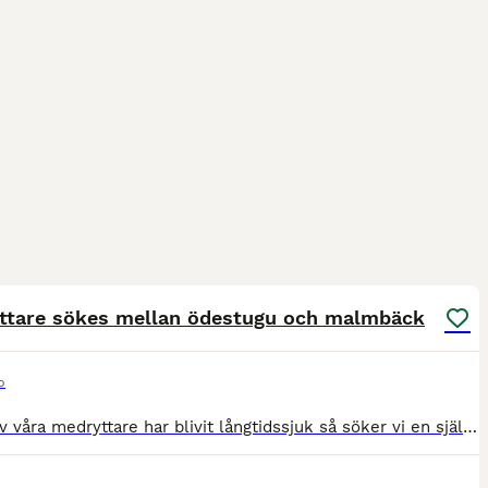
2
ttare sökes mellan ödestugu och malmbäck
p
Då en av våra medryttare har blivit långtidssjuk så söker vi en självgående och ansvarstagande medryttare till 8 årigt sto som står mellan malmbäck och ödestugu Det finns belyst ridbana i stallet och