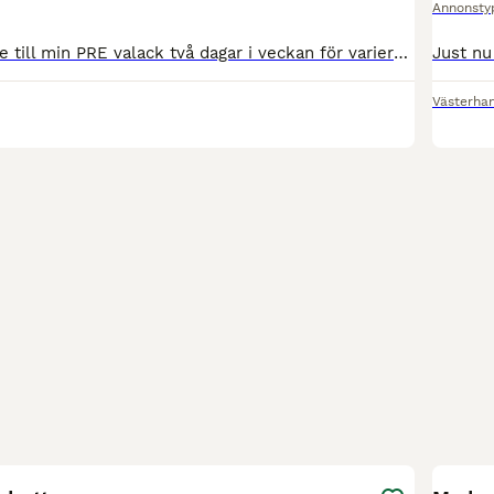
Annonsty
Söker medryttare till min PRE valack två dagar i veckan för varierad ridning. Han är snäll men har lite nerv. Kan bli stressad när han inte förstår. Sedan hans bästa vän fick tas bort så tycker han en
Västerha
8
2