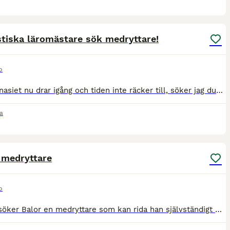
1
stiska läromästare sök medryttare!
p
Då gymnasiet nu drar igång och tiden inte räcker till, söker jag duktiga och stabila medryttare (ca 2–3 dagar/vecka per häst) till våra välutbildade hästar. Vi söker dig som vill trimma på marken, fok
a
1
 medryttare
p
Hej nu söker Balor en medryttare som kan rida han självständigt några dagar i veckan. Ungefär 2-4 gånger i veckan. Balor är en maxad D ponny på 11 år och är väldigt snäll men har sina påhitt ibland.