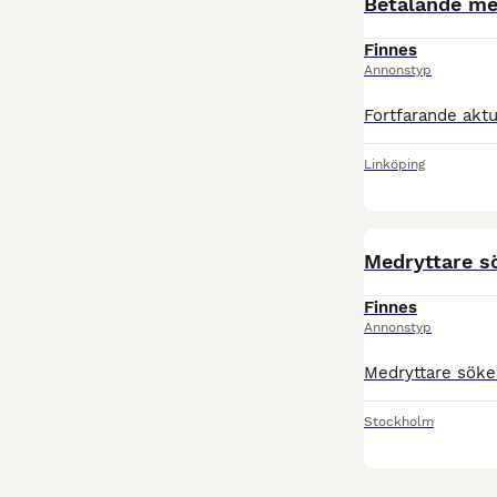
Betalande me
Finnes
Annonstyp
Linköping
Medryttare sö
Finnes
Annonstyp
Stockholm