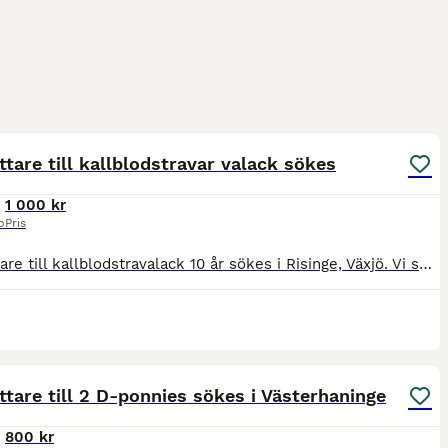
3
tare till kallblodstravar valack sökes
1 000 kr
p
Pris
Medryttare till kallblodstravalack 10 år sökes i Risinge, Växjö. Vi söker efter en engagerad medryttare för ett långsiktigt samarbete. Vi söker dig som har kommit lite längre i din ridning, har b
6
tare till 2 D-ponnies sökes i Västerhaninge
800 kr