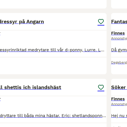
5
dressyr på Angarn
Fanta
r
Finnes
Annonsty
Nu letar vi en dressyrinriktad medrytare till vår d-ponny, Lurre. Lurre tränas och tävlas i hoppning, och har tävlat upp till msva. Hon är ett 13 årigt sto, från irland. Lurre står på Angarns Rörby g
Degeberg
2
ll shettis ich islandshäst
Söker
r
Finnes
Annonsty
Nu söker jag medryttare till båda mina hästar. Eric: shetlandsponny, ca 107 hög och suuuupersnäll söker en liten medryttare. Har tävlats i både ponnytrav och monte så han kan springa snabbt. Gärna en