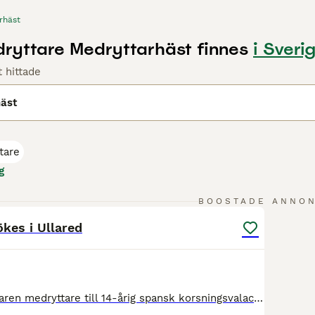
rhäst
ryttare Medryttarhäst finnes
i Sveri
 hittade
häst
tare
g
1
BOOSTADE ANNO
kes i Ullared
Söker vuxen/erfaren medryttare till 14-årig spansk korsningsvalack, ca 150 hög. Anledning: pga olycka i höstas är det oklart om jag kommer igång igen, men man ska inte säga aldrig. Tills vidare marktränar jag honom och går promenader och rider väldigt korta turer ibland. Så han behöver få komma ut på rejäla turer i skog o mark. Jag går med i början för att visa olika r