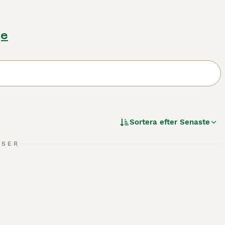
ge
Sortera efter
Senaste
NSER