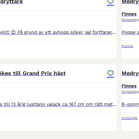
dryttare
Medry
Finnes
Annonsty
Fortfarande aktuellt! 😊 På grund av ett avhopp söker jag fortfarande rätt person. Jag söker en betalande medryttare eller eventuellt en heltidsfodervärd till mitt fantastiska svenska halvblod. Han
Kumla
1
kes till Grand Prix häst
Medry
Finnes
Annonsty
Medryttare sökes till 13 årig lusitano valack ca 167 cm om rätt match hittas. Söker rutinerad vuxen dressyrryttare som kan hjälpa mig 1-2 dagar i veckan och hjälp när jag reser bort. Ridning och stal
Knislinge