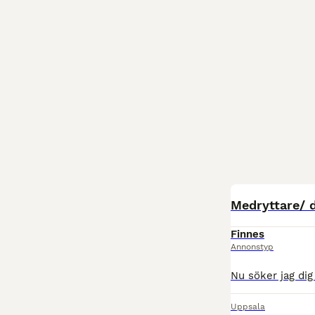
Medryttare/ 
Finnes
Annonstyp
Uppsala