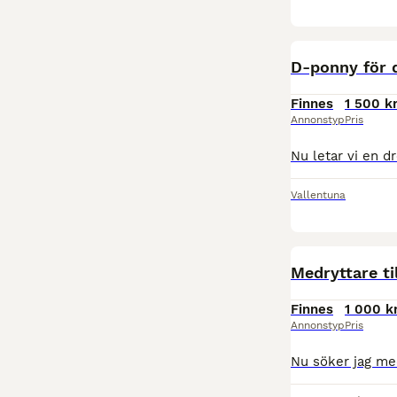
D-ponny för 
Finnes
1 500 k
Annonstyp
Pris
Vallentuna
Medryttare ti
Finnes
1 000 k
Annonstyp
Pris