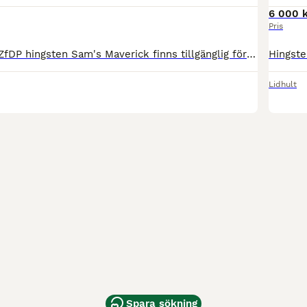
6 000 k
Pris
Avelsvärderade ZfDP hingsten Sam's Maverick finns tillgänglig för naturlig betäckning i Björklinge, Uppland. Maverick har med sina tidigare avkommor visat en fantastisk nedärvning av sitt underbara t
Lidhult
Spara sökning