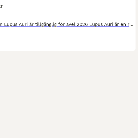
r
Hingsten Lupus Auri är tillgänglig för avel 2026 Lupus Auri är en rumänsk sporthäst. F. 2022, Imp 2023. Ca 153cm. Otroligt temperament och lättlärd. Kan bli hanterad av barn som vuxna. Inte rädd fö