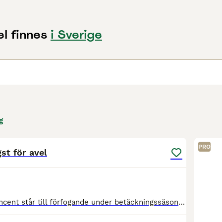
l finnes
i Sverige
g
5
PRO
gst för avel
Auroraängens Vincent står till förfogande under betäckningssäsong 2027. 5 platser tillgängliga från och med 15 april 2027. Vincent är dubbelregistrerad Irish Cob och Gypsy Cob (Tinker). Född 2021 M