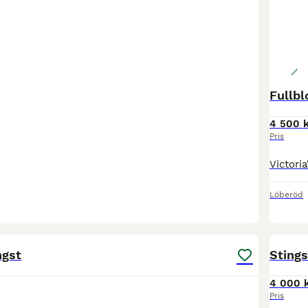
Fullb
4 500 k
Pris
Löberöd
1
ngst
Stings
4 000 
Pris