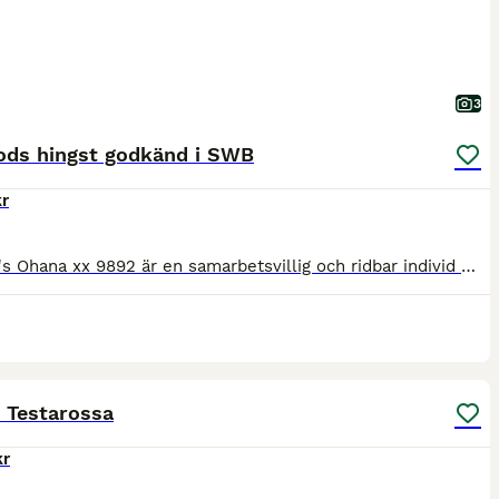
3
lods hingst godkänd i SWB
r
Victoria's Ohana xx 9892 är en samarbetsvillig och ridbar individ med mycket trevligt psyke, vänlig och försöker alltid göra sitt bästa. Kommer ur mycket bra fullblodshärstamning där fadern varit myc
3
 Testarossa
kr