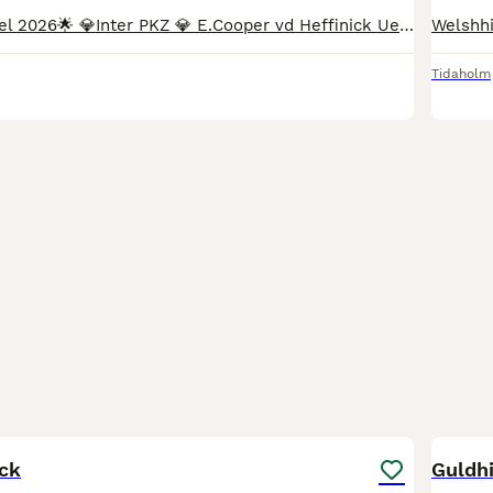
🌟Tillgänglig i avel 2026🌟 💎Inter PKZ 💎 E.Cooper vd Heffinick Ue.Clinton. 168 i mkh Godkännd i bla AES. Syskon som går svår hoppning. Avkommor i final i bla Falsterbo, elmia. Nedärver fina avk
Tidaholm
11
1
ck
Guldhi