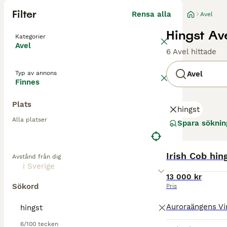
Filter
Rensa alla
Avel
Hingst Ave
Kategorier
Avel
6 Avel hittade
Typ av annons
Avel
Finnes
Plats
hingst
Alla platser
Spara söknin
Irish Cob hin
Avstånd från dig
13 000 kr
Sökord
Pris
6/100 tecken