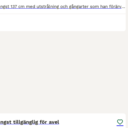
Welshhingst 137 cm med utstrålning och gångarter som han förärver. Har både gångarts och hoppdiplom. Han en mycket fin stam som lämnar snälla trevliga barnponnyer. Har många avkommor som är guldbelöna
12
ngst tillgänglig för avel