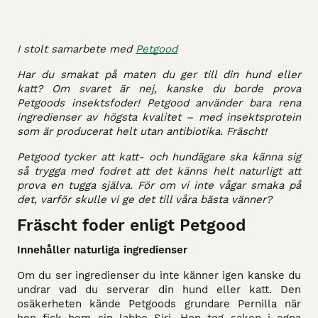
I stolt samarbete med
Petgood
Har du smakat på maten du ger till din hund eller
katt? Om svaret är nej, kanske du borde prova
Petgoods insektsfoder! Petgood använder bara rena
ingredienser av högsta kvalitet – med insektsprotein
som är producerat helt utan antibiotika. Fräscht!
Petgood tycker att katt- och hundägare ska känna sig
så trygga med fodret att det känns helt naturligt att
prova en tugga själva. För om vi inte vågar smaka på
det, varför skulle vi ge det till våra bästa vänner?
Fräscht foder enligt Petgood
Innehåller naturliga ingredienser
Om du ser ingredienser du inte känner igen kanske du
undrar vad du serverar din hund eller katt. Den
osäkerheten kände Petgoods grundare Pernilla när
hon fick hem sin labbe Siri. Hon tog saken i egna