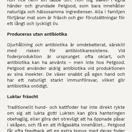
händer och grundade Petgood, som bara innehåller
naturliga och hälsosamma ingredienser. Alla i familjen
förtjänar mat som är fräsch och ger förutsättningar för
ett långt och lyckligt liv.
Produceras utan antibiotika
Djurhållning och antibiotika är omdebatterat, särskilt
med risken för antibiotikaresistens. Vid
foderproduktion är ursprunget ofta oklart, och
antibiotika kan ha använts – men inte hos Petgood.
Petgood använder aldrig antibiotika vid produktionen
av sina insekter. De växer snabbt på egen hand och
har ett naturligt starkt immunförsvar, vilket gör
antibiotika onödigt.
Luktar fräscht
Traditionellt hund- och kattfoder har inte direkt rykte
om sig att lukta gott! Lukten kan göra hanteringen
obehaglig, eller göra det otrevligt att ha öppnade påsar
i skåpen, och få en att ifrågasätta innehållet... Petgood
får ofta feedback att en extra bonus med deras foder