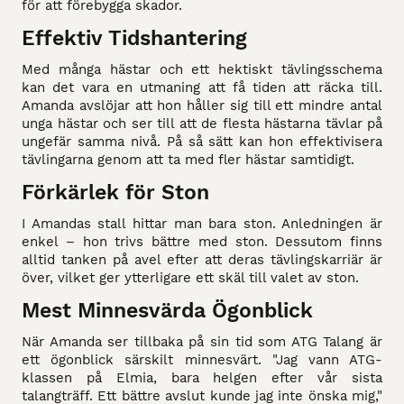
för att förebygga skador.
Effektiv Tidshantering
Med många hästar och ett hektiskt tävlingsschema
kan det vara en utmaning att få tiden att räcka till.
Amanda avslöjar att hon håller sig till ett mindre antal
unga hästar och ser till att de flesta hästarna tävlar på
ungefär samma nivå. På så sätt kan hon effektivisera
tävlingarna genom att ta med fler hästar samtidigt.
Förkärlek för Ston
I Amandas stall hittar man bara ston. Anledningen är
enkel – hon trivs bättre med ston. Dessutom finns
alltid tanken på avel efter att deras tävlingskarriär är
över, vilket ger ytterligare ett skäl till valet av ston.
Mest Minnesvärda Ögonblick
När Amanda ser tillbaka på sin tid som ATG Talang är
ett ögonblick särskilt minnesvärt. "Jag vann ATG-
klassen på Elmia, bara helgen efter vår sista
talangträff. Ett bättre avslut kunde jag inte önska mig,"