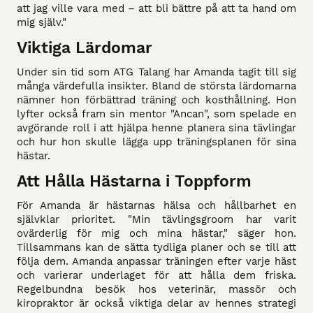
att jag ville vara med – att bli bättre på att ta hand om
mig själv."
Viktiga Lärdomar
Under sin tid som ATG Talang har Amanda tagit till sig
många värdefulla insikter. Bland de största lärdomarna
nämner hon förbättrad träning och kosthållning. Hon
lyfter också fram sin mentor "Ancan", som spelade en
avgörande roll i att hjälpa henne planera sina tävlingar
och hur hon skulle lägga upp träningsplanen för sina
hästar.
Att Hålla Hästarna i Toppform
För Amanda är hästarnas hälsa och hållbarhet en
självklar prioritet. "Min tävlingsgroom har varit
ovärderlig för mig och mina hästar," säger hon.
Tillsammans kan de sätta tydliga planer och se till att
följa dem. Amanda anpassar träningen efter varje häst
och varierar underlaget för att hålla dem friska.
Regelbundna besök hos veterinär, massör och
kiropraktor är också viktiga delar av hennes strategi