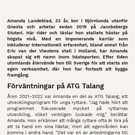
Amanda Landeblad, 33 år, bor i Björnlunda utanför
Gnesta och arbetar sedan 2019 på Jacobsbergs
Stuteri. Här rider och tävlar hon stallets hästar på
högsta nivå. Med en imponerande karriär som
inkluderar internationell erfarenhet, bland annat från
Eric van der Vleutens stall i Holland, har Amanda
skapat sig ett namn inom hästsporten. Efter tiden
utomlands återvände hon till Sverige för att starta sin
egen verksamhet, där hon har fortsatt att bygga
framgång.
Förväntningar på ATG Talang
Åren 2021–2022 var Amanda en del av ATG Talang, ett
utvecklingsprogram för unga ryttare. "Jag hade hört att
programmet fokuserade mycket på ryttarnas
utveckling, vilket verkligen lockade mig," berättar
Amanda. Hon erkänner att många ryttare ofta är bra på
att ta hand om sina hästar, men att egenvården kan
komma i andra hand. "Det var en av anledningarna till