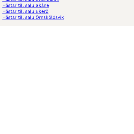
Hästar till salu Skåne
Hästar till salu Ekerö
Hästar till salu Örnsköldsvik
Köpekontrakt
Kontrakt privatköp av häst
Kontrakt konsumentköp av häst
Kontrakt Utrustning
Sadelkontrakt
Betesavtal
Fodervärdsavtal
Information
Om oss
Integritetspolicy
Support
Användarvillkor
Varför annonsera på Hästnet
Pets4Homes
Hastnet
PuppyPlaats
MundoAnimalia