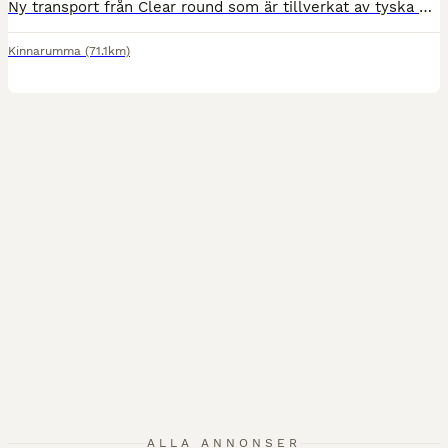
Ny transport från Clear round som är tillverkat av tyska Bucker. En kvalitéts släp utöver det vanliga. Har 3 st nya släp kvar uttagna 2024-06-01 ny pris 215 000 kr Mitt pris från 119 000 kr Detta är en edition utgåva och är extra utrustad med: Panoramatak Broddmatta Extra steg bak Säkerhetsdrag Spark skydd utdragbar sadel hållare. Aluminium fälgar. Clear Round Alu
Kinnarumma
(71.1km)
8
ALLA ANNONSER