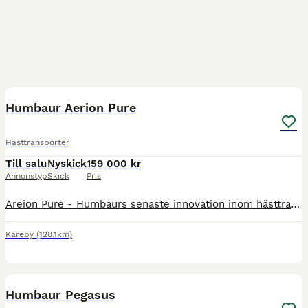
5
Humbaur Aerion Pure
Hästtransporter
Till salu
Nyskick
159 000 kr
Annonstyp
Skick
Pris
Areion Pure - Humbaurs senaste innovation inom hästtransporter Humbaur Areion Pure är en futuristisk hästtransport med nya innovationer på marknaden. Med ledbelysning som är placerad längst med långs
Kareby
(128.1km)
6
Humbaur Pegasus