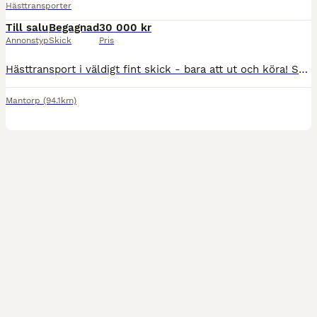
Hästtransporter
Till salu
Begagnad
30 000 kr
Annonstyp
Skick
Pris
Hästtransport i väldigt fint skick - bara att ut och köra! Säljes på grund av nyköp. Regnummer RJA445 Besiktad till 2026.12.31 Totalvikt 1400 kg Lastvikt 600 kg ☀️Sommardäck - Nya våren 2025 ❄️Du
Mantorp
(94.1km)