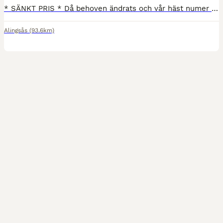
* SÄNKT PRIS * Då behoven ändrats och vår häst numer transporteras endast sällan erbjuder jag denna fina vagn som jag köpte ny från Klippansläp 2021. En transport utöver det vanliga som går fantastiskt stadigt på vägen. - Totalvikt 1900 kg, lastvikt 950 kg - Årsmodell 2021 - Sadelkammare och klädkammare - Broddmattor båda sidor - Dubbade vinterdäck på lättmetallfälgar - D
Alingsås
(93.6km)
6