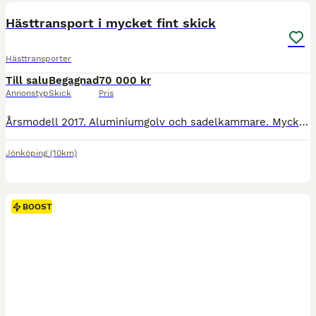
Hästtransport i mycket fint skick
Hästtransporter
Till salu
Begagnad
70 000 kr
Annonstyp
Skick
Pris
Årsmodell 2017. Aluminiumgolv och sadelkammare. Mycket fint skick, endast två ägare, sparsamt använd. Medföljer fyra vinterdäck med dubbar, extra skyddsmatta för golvet, trailerlås, dragskydd, överdra
Jönköping
(10km)
BOOST