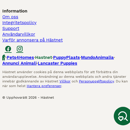
Information
Om oss
Integritetspolicy
Support
Användarvillkor
Varför annonsera på Hästnet
Pets4Homes
Hastnet
PuppyPlaats
MundoAnimalia
Annunci Animali
Lancaster Puppies
Hästnet använder cookies på denna webbplats för att förbättra din
användarupplevelse. Användning av denna webbplats och andra tjänster
innebär godkännande av Hästnet
Villkor
och
Personuppgiftspolicy
. Du kan
när som helst
Hantera preferenser
.
© Upphovsrätt
2026
-
Hästnet