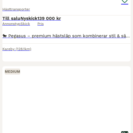
Hästtransporter
Till salu
Nyskick
139 000 kr
Annonstyp
Skick
Pris
🐎 Pegasus – premium hästsläp som kombinerar stil & säkerhet ✔ Generös takhöjd (237 cm) – perfekt även för stora hästar ✔ Elegant design som sticker ut på stallet ✔ Stabil aluminiumkonstruktion – sta
Kareby
(128.1km)
MEDIUM