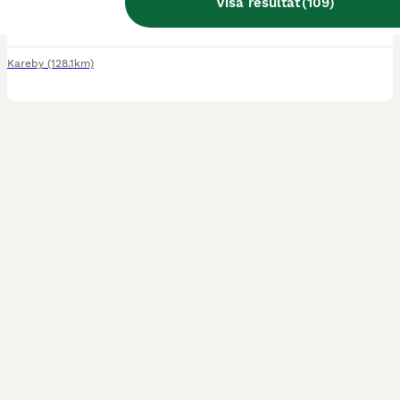
Visa resultat
(
109
)
DEN RYMLIGA OCH BEKVÄMA 1,5-HÄSTARS TRANSPORTEN MED PULLMAN 2-FJÄDRING OCH FRONTURLASTNING. Touring One är en 1,5-hästars hästtransport utvecklad för enkel och bekväm användning i vardagen, med generöst invändigt utrymme. Den genomtänkta planlösningen, den stora skötardörren och Pullman 2-fjädringen bidrar till stabil och trygg transport för både häst och förare. Den låga
Kareby
(128.1km)