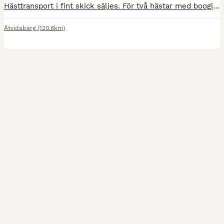
Hästtransport i fint skick säljes. För två hästar med boogie och aluminiumgolv och -väggar. Möjligt för en häst att åka brett med en lång bom bak. Dubbade vinterdäck följer med. Gummimattor på golvet.
Åtvidaberg
(120.6km)
7