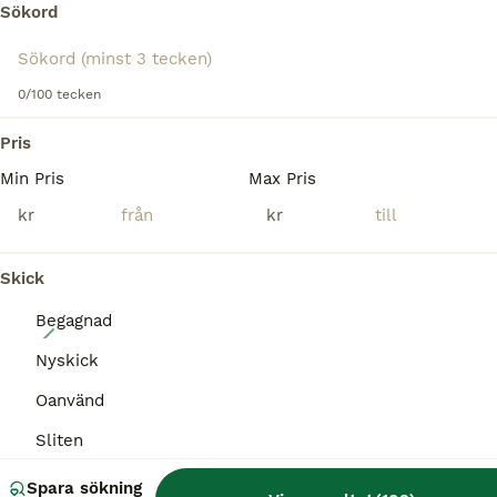
Alvesta
(93.3km)
Sökord
BOOST
0/100 tecken
Pris
Min Pris
Max Pris
kr
kr
Skick
Begagnad
5
Nyskick
Chevale Liberte Touring One Fronturlastning
Oanvänd
Hästtransporter
Sliten
Till salu
Nyskick
94 900 kr
Annonstyp
Skick
Pris
Spara sökning