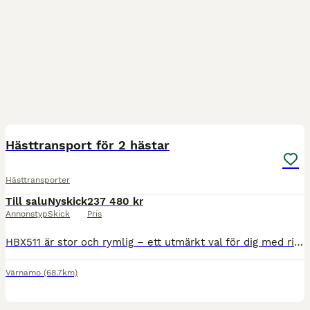
5
Hästtransport för 2 hästar
Hästtransporter
Till salu
Nyskick
237 480 kr
Annonstyp
Skick
Pris
HBX511 är stor och rymlig – ett utmärkt val för dig med riktigt stora hästar! Hästsläpet har stora främre överluckor på bägge sidor fram för att kunna ge hästen maximal ventilation vid väntan i släpe
Värnamo
(68.7km)
6