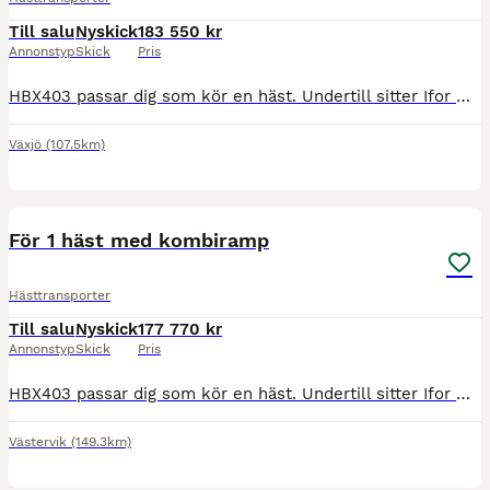
Till salu
Nyskick
183 550 kr
Annonstyp
Skick
Pris
HBX403 passar dig som kör en häst. Undertill sitter Ifor Williams unika bladfjädring för överlägsen komfort för hästen under färd. Kombirampen baktill ger dig och din häst valet mellan att gå upp på r
Växjö
(107.5km)
8
För 1 häst med kombiramp
Hästtransporter
Till salu
Nyskick
177 770 kr
Annonstyp
Skick
Pris
HBX403 passar dig som kör en häst. Undertill sitter Ifor Williams unika bladfjädring för överlägsen komfort för hästen under färd. Kombirampen baktill ger dig och din häst valet mellan att gå upp på r
Västervik
(149.3km)
7