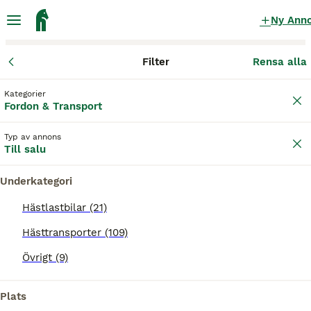
Ny Ann
Filter
Rensa alla
Fordon & Transport
Hästtransporter
Jönköpings län
Jönköpi
Kategorier
Hästtransporter till salu
i Jönköping
Fordon & Transport
109 Fordon & Transport hittade
Typ av annons
Till salu
Hästtransporter
Filter
Underkategori
Spara sökning
Sortera
Hästlastbilar (21)
Hästtransporter (109)
Denna annons är inte längre tillgänglig.
Vi har omdirigerat dig till sökresultat med liknande
Övrigt (9)
parametrar.
Plats
BOOSTADE ANNONSER