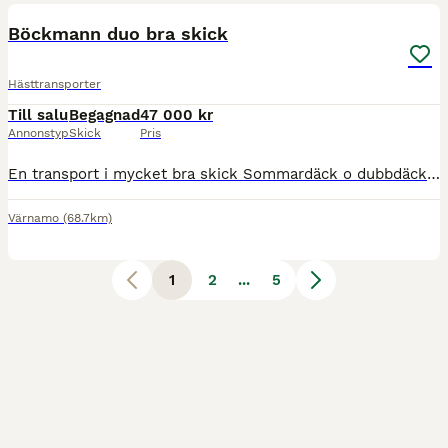
Böckmann duo bra skick
Hästtransporter
Till salu
Begagnad
47 000 kr
Annonstyp
Skick
Pris
En transport i mycket bra skick Sommardäck o dubbdäck Alu golv Årsmodell 2016 Besiktad till 2026-11-30 snabb leverans
Värnamo
(68.7km)
1
2
...
5