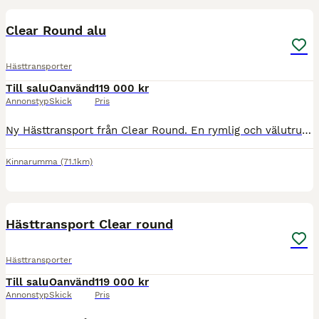
BOOST
Clear Round alu
Hästtransporter
Till salu
Oanvänd
119 000 kr
Annonstyp
Skick
Pris
Ny Hästtransport från Clear Round. En rymlig och välutrustad transport i Aluminium. Denna har stått som demo. Det är en 2022 , uttagen sept -24 och har 5 års fabriksgaranti. Utrustad med panikutlösning. Extra förstärkt brodd matta, Dubbelsteg på ramp, Stabiliseringsdrag, 15" aluminium fälgar, extra belysning. Kullås ingår. Priset är inklusive avdragbar moms. Nypris på d
Kinnarumma
(71.1km)
13
BOOST
Hästtransport Clear round
Hästtransporter
Till salu
Oanvänd
119 000 kr
Annonstyp
Skick
Pris