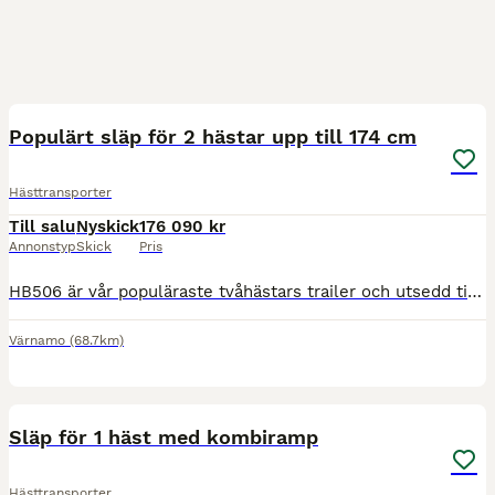
3
Populärt släp för 2 hästar upp till 174 cm
Hästtransporter
Till salu
Nyskick
176 090 kr
Annonstyp
Skick
Pris
HB506 är vår populäraste tvåhästars trailer och utsedd till Europas finaste hästtransport i den tyska tidningen Cavallos stora trailertest! Du kan välja mellan fronturlastning eller en stor fast sadel
Värnamo
(68.7km)
4
Släp för 1 häst med kombiramp
Hästtransporter