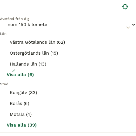
BOOST
Avstånd från dig
Län
Västra Götalands län (62)
Östergötlands län (15)
Hallands län (13)
7
Visa alla (6)
Cheval Liberté Gold ONE Pullman V2 2019
Stad
Kungälv (33)
Hästtransporter
Borås (6)
Till salu
Begagnad
79 000 kr
Annonstyp
Skick
Pris
Motala (4)
*SÄNKT PRIS* Cheval Liberté Gold ONE Pullman V2 2019 Registreringsnummer LFD10A • Fronturlastning - enkelt att lasta in och ur om du är själv! • Låg totalvikt på 1400 kg (max lastvikt 635 kg) • Kamera i lastutrymmet • Rampen kan även öppnas som en dörr • Padding på sidoväggarna • Ligger otroligt fint bakom bilen tack vare Pullman V2 lågchassit med boogie Nästa besiktnin
Visa alla (39)