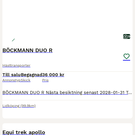
9
BÖCKMANN DUO R
Hästtransporter
Till salu
Begagnad
36 000 kr
Annonstyp
Skick
Pris
BÖCKMANN DUO R Nästa besiktning senast 2028-01-31 Totalvikt 1990 kg Max lastvikt 1067 kg Årsmodell 2013 Nyinlagd broddmatta Sulkyfästen Trägolv Nyckel till dörrarna saknas Ett bra släp som
Lidköping
(99.9km)
4
Equi trek apollo