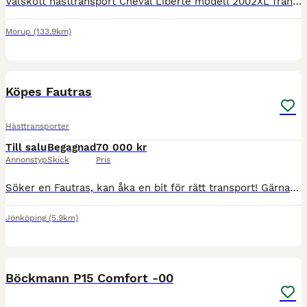
Välskött hästtransport Cheval Liberte modell 2002XL från 2012 i fint skick. - Extra hög (XL) - Dubbelt aluminiumgolv - Sadelkammare - Sommar- och vinterdäck (dubb), alla i bra skick - Taklucka - Öpp
Morup
(133.9km)
1
Köpes Fautras
Hästtransporter
Till salu
Begagnad
70 000 kr
Annonstyp
Skick
Pris
Söker en Fautras, kan åka en bit för rätt transport! Gärna från årsmodell 2010- Skicka ett meddelande om du funderar på att sälja , utlovas en snabb o smidig affär Behöver ej vara besiktad
Jönköping
(5.9km)
7
Böckmann P15 Comfort -00