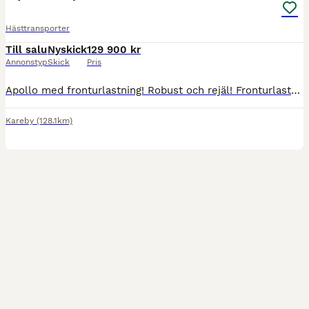
Hästtransporter
Till salu
Nyskick
129 900 kr
Annonstyp
Skick
Pris
Apollo med fronturlastning! Robust och rejäl! Fronturlastning, bredare och rymligare än de flesta på marknaden i sin prisklass!! Invändig bredd 1790 mm Invändig höjd 2350 mm Spiltläng!!! 2140 mm Ege
Kareby
(128.1km)