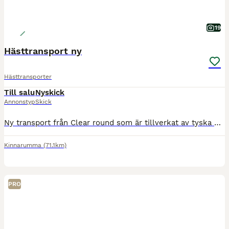
19
Hästtransport ny
Hästtransporter
Till salu
Nyskick
Annonstyp
Skick
Ny transport från Clear round som är tillverkat av tyska Bucker. En kvalitéts släp utöver det vanliga. Denna är uttagen 2025-09-01 och är ny. Registrerad på 1700 kg. Detta är en edition utgåva och är extra utrustad med: Panoramatak Trailerlås Extra steg bak Aluminium fälgar med MS däck Sadelskåp - låsbart PRIS: 109 900 kr inkl avdragbar moms. www.slapoutet.se RIng
Kinnarumma
(71.1km)
PRO