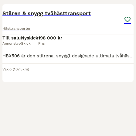
Stilren & snygg tvåhästtransport
Hästtransporter
Till salu
Nyskick
198 000 kr
Annonstyp
Skick
Pris
HBX506 är den stilrena, snyggt designade ultimata tvåhästarstransporten för dig med hästar upp till ca. 170 cm i mankhöjd (om du har större hästar så titta på HBX511). Hästtransporten har stora främre
Växjö
(107.5km)