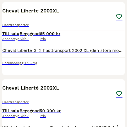
Cheval Liberte 2002XL
Hästtransporter
Till salu
Begagnad
65 000 kr
Annonstyp
Skick
Pris
Cheval Liberté GT2 hästtransport 2002 XL (den stora modellen) i eftertraktad röd färg. Släpet är helt i aluminium, både väggar och tak/bakläm Ny rullgardin bak Stötdämpare nyligen bytta Året runt
Borensberg
(117.5km)
8
Cheval Liberté 2002XL
Hästtransporter
Till salu
Begagnad
50 000 kr
Annonstyp
Skick
Pris