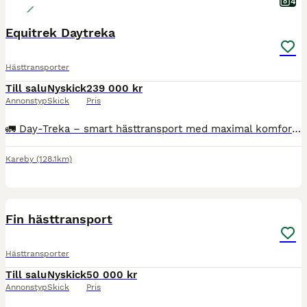
4
Equitrek Daytreka
Hästtransporter
Till salu
Nyskick
239 000 kr
Annonstyp
Skick
Pris
🚛 Day-Treka – smart hästtransport med maximal komfort! Letar du efter en smidig, säker och välplanerad dagstrailer? Då är Day-Treka rätt val. ✅ Bakåtvänd transport – tryggare resa för hästen ✅ Ryml
Kareby
(128.1km)
8
Fin hästtransport
Hästtransporter
Till salu
Nyskick
50 000 kr
Annonstyp
Skick
Pris