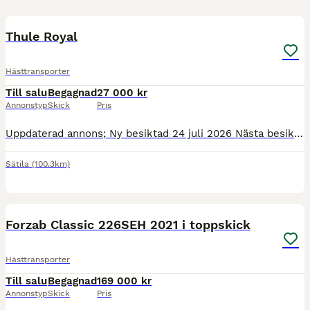
5
BOOST
Thule Royal
Hästtransporter
Till salu
Begagnad
27 000 kr
Annonstyp
Skick
Pris
Uppdaterad annons; Ny besiktad 24 juli 2026 Nästa besiktning 31 juli 2028 Hästarna är sålda så nu säljer vi vår transport. Thule Royal från 2011. Nytt golv 2018 Jättefin under. Nytt drag 2023 Alla lampor nya och bytta 23 juli 2026 Dubbade vinterdäck och sommardäck i bra skick. Säkerhetsbommar Sadelkammare med plats för två sadlar
Sätila
(100.3km)
9
BOOST
Forzab Classic 226SEH 2021 i toppskick
Hästtransporter
Till salu
Begagnad
169 000 kr
Annonstyp
Skick
Pris