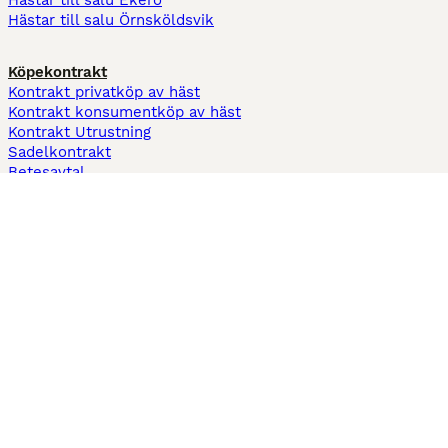
Hästar till salu Ekerö
Hästar till salu Örnsköldsvik
Köpekontrakt
Kontrakt privatköp av häst
Kontrakt konsumentköp av häst
Kontrakt Utrustning
Sadelkontrakt
Betesavtal
Fodervärdsavtal
Information
Om oss
Integritetspolicy
Support
Användarvillkor
Varför annonsera på Hästnet
Pets4Homes
Hastnet
PuppyPlaats
MundoAnimalia
Annunci Animali
Lancaster Puppies