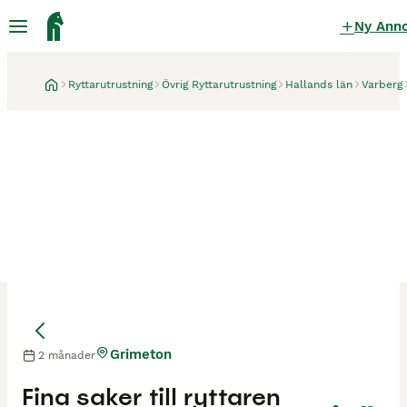
Ny Ann
Ryttarutrustning
Övrig Ryttarutrustning
Hallands län
Varberg
Grimeton
2 månader
Fina saker till ryttaren