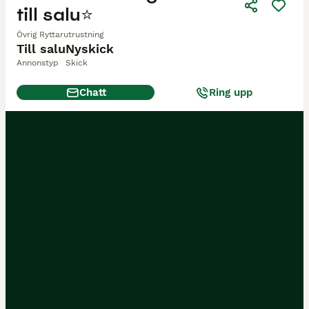
till salu⭐️
Övrig Ryttarutrustning
Till salu
Nyskick
Annonstyp
Skick
Chatt
Ring upp