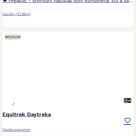
🐎 Pegasus – premium hästsläp som kombinerar stil & säkerhet ✔ Generös takhöjd (237 cm) – perfekt även för stora hästar ✔ Elegant design som sticker ut på stallet ✔ Stabil aluminiumkonstruktion – sta
Kareby
(21.8km)
MEDIUM
4
Equitrek Daytreka
Hästtransporter