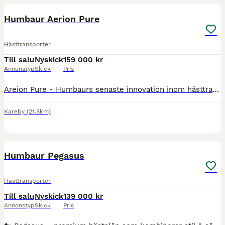
Humbaur Aerion Pure
Hästtransporter
Till salu
Nyskick
159 000 kr
Annonstyp
Skick
Pris
Areion Pure - Humbaurs senaste innovation inom hästtransporter Humbaur Areion Pure är en futuristisk hästtransport med nya innovationer på marknaden. Med ledbelysning som är placerad längst med långs
Kareby
(21.8km)
6
Humbaur Pegasus
Hästtransporter
Till salu
Nyskick
139 000 kr
Annonstyp
Skick
Pris