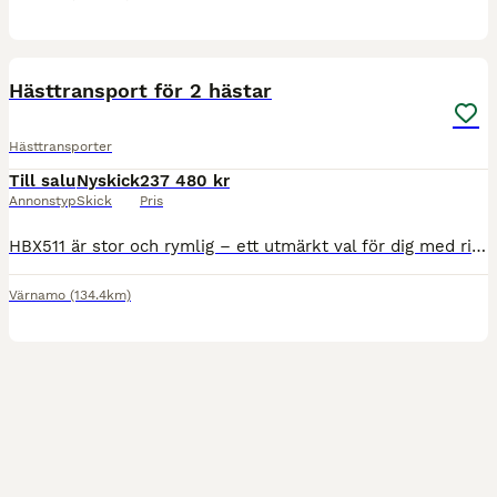
5
Hästtransport för 2 hästar
Hästtransporter
Till salu
Nyskick
237 480 kr
Annonstyp
Skick
Pris
HBX511 är stor och rymlig – ett utmärkt val för dig med riktigt stora hästar! Hästsläpet har stora främre överluckor på bägge sidor fram för att kunna ge hästen maximal ventilation vid väntan i släpe
Värnamo
(134.4km)