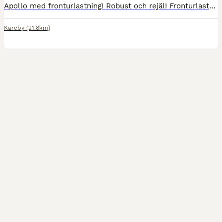
Apollo med fronturlastning! Robust och rejäl! Fronturlastning, bredare och rymligare än de flesta på marknaden i sin prisklass!! Invändig bredd 1790 mm Invändig höjd 2350 mm Spiltläng!!! 2140 mm Ege
Kareby
(21.8km)
5