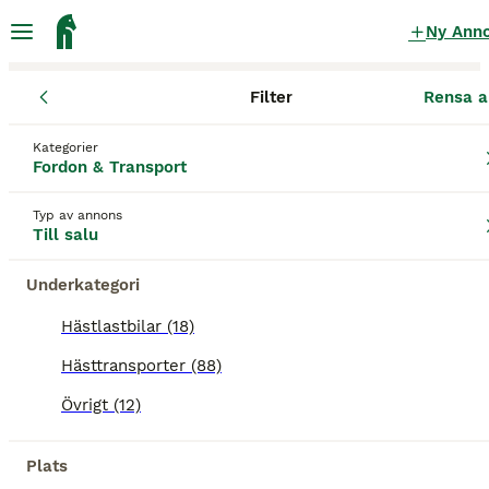
Ny Ann
Filter
Rensa a
Fordon & Transport
Hästtransporter
Västra Götalands län
Par
Kategorier
Hästtransporter till salu
i Partille
Fordon & Transport
88 Fordon & Transport hittade
Typ av annons
Till salu
Hästtransporter
Filter
Underkategori
Spara sökning
Sortera
Hästlastbilar (18)
Hästtransporter (88)
Denna annons är inte längre tillgänglig.
Vi har omdirigerat dig till sökresultat med liknande
Övrigt (12)
parametrar.
Plats
BOOSTADE ANNONSER