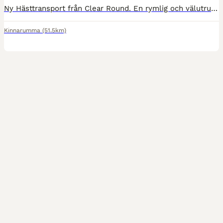
Ny Hästtransport från Clear Round. En rymlig och välutrustad transport i Aluminium. Denna har stått som demo. Det är en 2022 , uttagen sept -24 och har 5 års fabriksgaranti. Utrustad med panikutlösning. Extra förstärkt brodd matta, Dubbelsteg på ramp, Stabiliseringsdrag, 15" aluminium fälgar, extra belysning. Kullås ingår. Priset är inklusive avdragbar moms. Nypris på d
Kinnarumma
(51.5km)