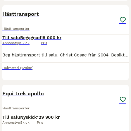
7
Hästtransport
Hästtransporter
Till salu
Begagnad
19 000 kr
Annonstyp
Skick
Pris
Beg hästtransport till salu. Christ Cosac från 2004. Besiktad 28 april 2026. nya däck på bakaxeln, har allround däck. Nytt golv 2026.
Halmstad
(128km)
4
Equi trek apollo
Hästtransporter
Till salu
Nyskick
129 900 kr
Annonstyp
Skick
Pris