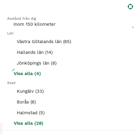
BOOST
Avstånd från dig
Län
Västra Götalands län (65)
Hallands län (14)
Jönköpings län (8)
6
Visa alla (4)
Thiel- Frontutlastning
Stad
Kungälv (33)
Hästtransporter
Borås (6)
Till salu
Begagnad
45 000 kr
Annonstyp
Skick
Pris
Halmstad (5)
Fin transport från 2012. Inte mycket använd. Endast använd till b-ponny. Bommarna fram och bak går att justera både höjd och längd. Sulkyfästen bak finns. Dubbade vinterdäck och lås till draget ingår. Alu-Bi-Comp-golv (komposit/aluminium). Väggar och tak i glasfiber. Innerhöjd 230 cm. Lastbredd 171 cm. Besiktning gjord december 2025 utan anmärkning. Inte vinterkörd. Bara
Visa alla (28)