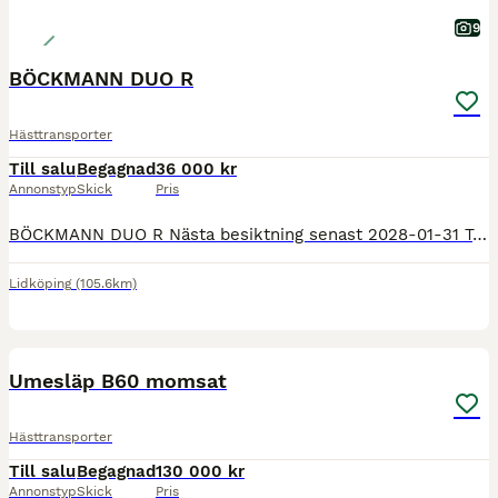
9
BÖCKMANN DUO R
Hästtransporter
Till salu
Begagnad
36 000 kr
Annonstyp
Skick
Pris
BÖCKMANN DUO R Nästa besiktning senast 2028-01-31 Totalvikt 1990 kg Max lastvikt 1067 kg Årsmodell 2013 Nyinlagd broddmatta Sulkyfästen Trägolv Nyckel till dörrarna saknas Ett bra släp som
Lidköping
(105.6km)
8
BOOST
Umesläp B60 momsat
Hästtransporter
Till salu
Begagnad
130 000 kr
Annonstyp
Skick
Pris