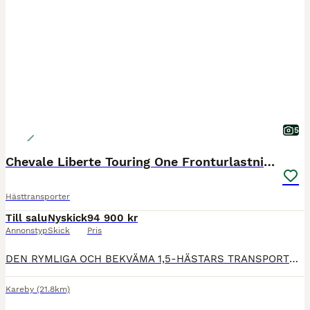
5
Chevale Liberte Touring One Fronturlastning
Hästtransporter
Till salu
Nyskick
94 900 kr
Annonstyp
Skick
Pris
DEN RYMLIGA OCH BEKVÄMA 1,5-HÄSTARS TRANSPORTEN MED PULLMAN 2-FJÄDRING OCH FRONTURLASTNING. Touring One är en 1,5-hästars hästtransport utvecklad för enkel och bekväm användning i vardagen, med generöst invändigt utrymme. Den genomtänkta planlösningen, den stora skötardörren och Pullman 2-fjädringen bidrar till stabil och trygg transport för både häst och förare. Den låga
Kareby
(21.8km)