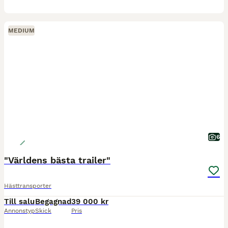
MEDIUM
6
"Världens bästa trailer"
Hästtransporter
Till salu
Begagnad
39 000 kr
Annonstyp
Skick
Pris