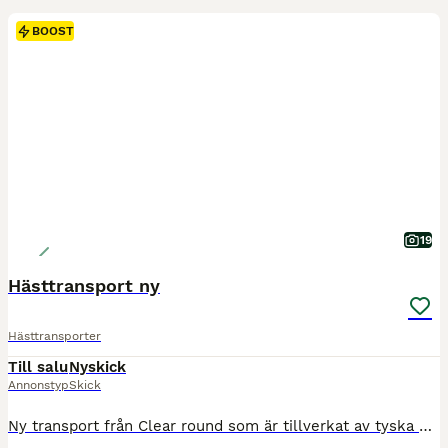
BOOST
19
Hästtransport ny
Hästtransporter
Till salu
Nyskick
Annonstyp
Skick
Ny transport från Clear round som är tillverkat av tyska Bucker. En kvalitéts släp utöver det vanliga. Denna är uttagen 2025-09-01 och är ny. Registrerad på 1700 kg. Detta är en edition utgåva och är extra utrustad med: Panoramatak Trailerlås Extra steg bak Aluminium fälgar med MS däck Sadelskåp - låsbart PRIS: 109 900 kr inkl avdragbar moms. www.slapoutet.se RIng