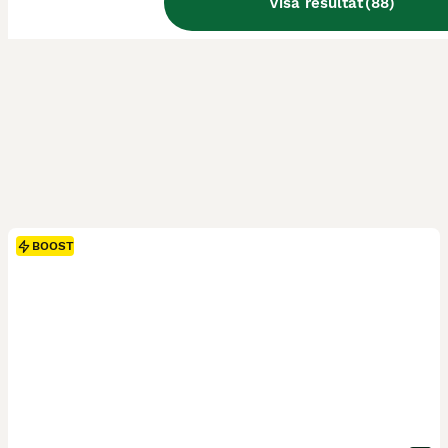
Visa resultat
(
88
)
BOOST