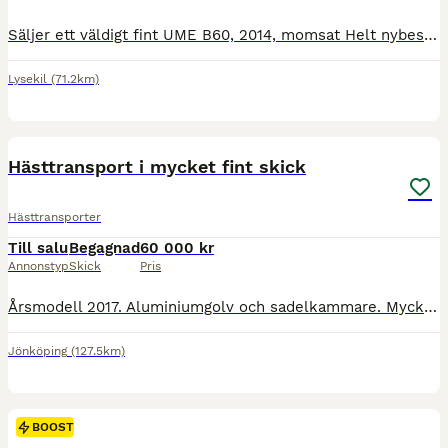
Säljer ett väldigt fint UME B60, 2014, momsat Helt nybesiktat. Utrustad med: * Stor sadelkammare * Sommar- och vinterhjul på alufälgar * Hård överlucka * Fläkt i hästdel * Isolerade väggar och tak * Dubbla skötardörrar * Reservdäck * Stabiliseringsdrag * Hösegel Årsmodell: 2014 Totalvikt: 1 990 kg Lastvikt: 1 120 kg Ligger väldigt fint bakom bilen och de hästar jag kört
Lysekil
(71.2km)
8
BOOST
Hästtransport i mycket fint skick
Hästtransporter
Till salu
Begagnad
60 000 kr
Annonstyp
Skick
Pris
Årsmodell 2017. Aluminiumgolv och sadelkammare. Mycket fint skick, endast två ägare, sparsamt använd. Medföljer fyra vinterdäck med dubbar, extra skyddsmatta för golvet, trailerlås, dragskydd, överdrag och några mindre reservdelar. Besiktigat och godkänt i juni 2025, nästa besiktning senast 2027-06-30. Går att köra med B-körkort.
Jönköping
(127.5km)
BOOST