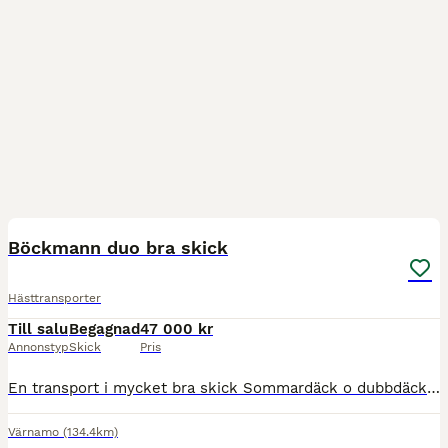
6
Böckmann duo bra skick
Hästtransporter
Till salu
Begagnad
47 000 kr
Annonstyp
Skick
Pris
En transport i mycket bra skick Sommardäck o dubbdäck Alu golv Årsmodell 2016 Besiktad till 2026-11-30 snabb leverans
Värnamo
(134.4km)