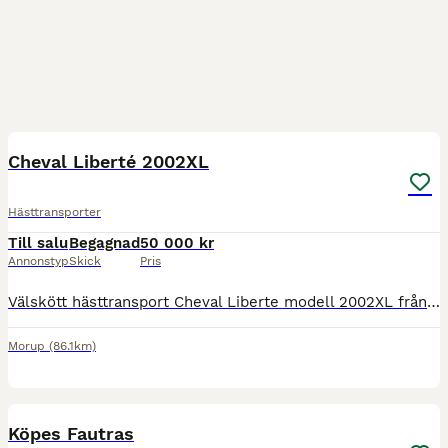
8
Cheval Liberté 2002XL
Hästtransporter
Till salu
Begagnad
50 000 kr
Annonstyp
Skick
Pris
Välskött hästtransport Cheval Liberte modell 2002XL från 2012 i fint skick. - Extra hög (XL) - Dubbelt aluminiumgolv - Sadelkammare - Sommar- och vinterdäck (dubb), alla i bra skick - Taklucka - Öpp
Morup
(86.1km)
1
Köpes Fautras