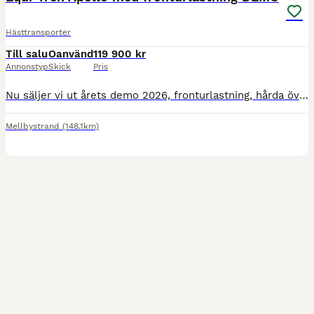
Hästtransporter
Till salu
Oanvänd
119 900 kr
Annonstyp
Skick
Pris
Nu säljer vi ut årets demo 2026, fronturlastning, hårda överluckor och öppningsbara fönster. Extra bred och extra hög. Tjänstevikt 860 kg (går att få på annan vikt Totalvikt 1300-2600 kg Leasing,
Mellbystrand
(148.1km)