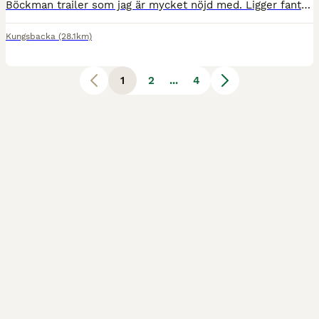
Böckman trailer som jag är mycket nöjd med. Ligger fantastiskt på vägarna. Med sadelkammare och insatta sparkskydd. Sommar och vinterdäck medföljer. Besiktigad. Böckmann Duo GP-s Esprit från 2007 har
Kungsbacka
(28.1km)
1
2
...
4