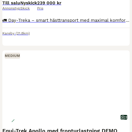
Till salu
Nyskick
239 000 kr
Annonstyp
Skick
Pris
🚛 Day-Treka – smart hästtransport med maximal komfort! Letar du efter en smidig, säker och välplanerad dagstrailer? Då är Day-Treka rätt val. ✅ Bakåtvänd transport – tryggare resa för hästen ✅ Ryml
Kareby
(21.8km)
MEDIUM
2
Equi-Trek Apollo med fronturlastning DEMO