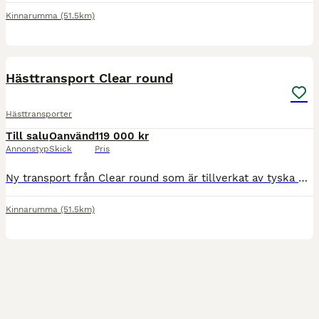
Kinnarumma
(51.5km)
13
BOOST
Hästtransport Clear round
Hästtransporter
Till salu
Oanvänd
119 000 kr
Annonstyp
Skick
Pris
Ny transport från Clear round som är tillverkat av tyska Bucker. En kvalitéts släp utöver det vanliga. Har 3 st nya släp kvar uttagna 2024-06-01 ny pris 215 000 kr Mitt pris från 119 000 kr Detta är en edition utgåva och är extra utrustad med: Panoramatak Broddmatta Extra steg bak Säkerhetsdrag Spark skydd utdragbar sadel hållare. Aluminium fälgar. Clear Round Alu
Kinnarumma
(51.5km)