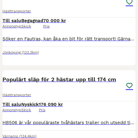
Hästtransporter
Till salu
Begagnad
70 000 kr
Annonstyp
Skick
Pris
Söker en Fautras, kan åka en bit för rätt transport! Gärna från årsmodell 2010- Skicka ett meddelande om du funderar på att sälja , utlovas en snabb o smidig affär Behöver ej vara besiktad
Jönköping
(123.3km)
3
Populärt släp för 2 hästar upp till 174 cm
Hästtransporter
Till salu
Nyskick
176 090 kr
Annonstyp
Skick
Pris
HB506 är vår populäraste tvåhästars trailer och utsedd till Europas finaste hästtransport i den tyska tidningen Cavallos stora trailertest! Du kan välja mellan fronturlastning eller en stor fast sadel
Värnamo
(134.4km)