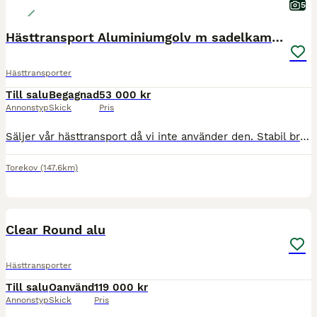
5
Hästtransport Aluminiumgolv m sadelkammare
Hästtransporter
Till salu
Begagnad
53 000 kr
Annonstyp
Skick
Pris
Säljer vår hästtransport då vi inte använder den. Stabil bra transport som ligger bra på vägen. Från 2015 Aluminium golv och väggar av glasfiber Sadelkammare Kamera från biltema Allvädersdäck från 2025 Besiktigad till 20270430 Service bromsar 2024 Nytt hjullager vä fram Maj 2026 Lång bom och en dörr ingår. Finns utanför Båstad i sommar. Kommer flyttas till Lund ca 8 Au
Torekov
(147.6km)
6
BOOST
Clear Round alu
Hästtransporter
Till salu
Oanvänd
119 000 kr
Annonstyp
Skick
Pris