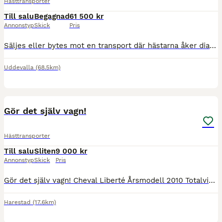
Hästtransporter
Till salu
Begagnad
61 500 kr
Annonstyp
Skick
Pris
Säljes eller bytes mot en transport där hästarna åker diagonalt eller baklänges, alternativt en med sidolastning. Eller Fautas med step up. Kan lägga pengar emellan. Behöver en polering annars väldig
Uddevalla
(68.5km)
10
Gör det själv vagn!
Hästtransporter
Till salu
Sliten
9 000 kr
Annonstyp
Skick
Pris
Gör det själv vagn! Cheval Liberté Årsmodell 2010 Totalvikt 1800kg Tjänstevikt 850kg Lastvikt 950kg Aluminiumgolv Sadelkammare Taklucka Öppningsbara fönster Körförbud Rostiga länkarmar båda sidor
Harestad
(17.6km)