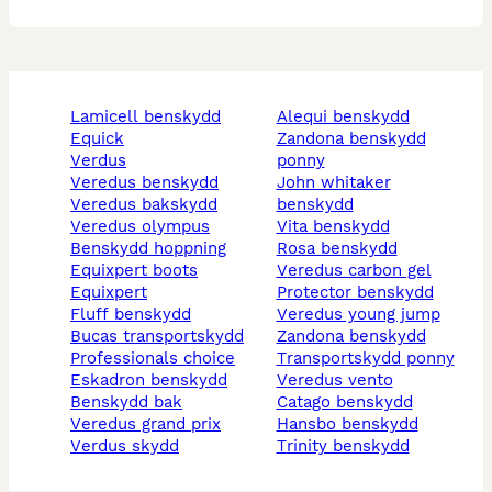
lamicell benskydd
alequi benskydd
equick
zandona benskydd
verdus
ponny
veredus benskydd
john whitaker
veredus bakskydd
benskydd
veredus olympus
vita benskydd
benskydd hoppning
rosa benskydd
equixpert boots
veredus carbon gel
equixpert
protector benskydd
fluff benskydd
veredus young jump
bucas transportskydd
zandona benskydd
professionals choice
transportskydd ponny
eskadron benskydd
veredus vento
benskydd bak
catago benskydd
veredus grand prix
hansbo benskydd
verdus skydd
trinity benskydd