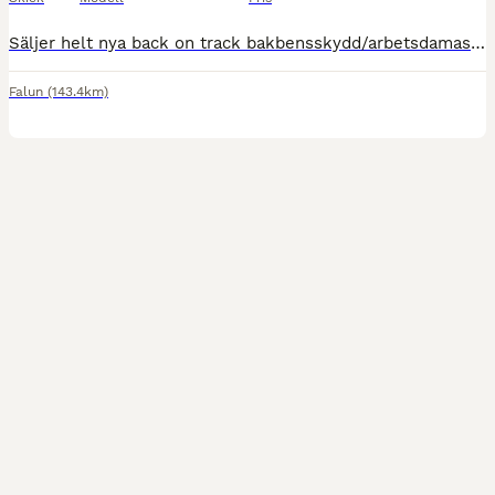
Säljer helt nya back on track bakbensskydd/arbetsdamasker i stl S. Oanvända som ligger kvar i förpackning. Nypris 949kr säljes för 450kr. Finns utanför Falun men kan skickas mot fraktkostnad.
Falun
(143.4km)