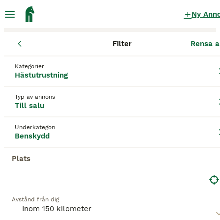
Ny Ann
Filter
Rensa a
Hästutrustning
Benskydd
Värmlands län
Hagfors
Ekshärad
Kategorier
Benskydd till salu
i Ekshärad
Hästutrustning
17 Hästutrustning hittade
Typ av annons
Till salu
Benskydd
Filter
Underkategori
Spara sökning
Sortera
Benskydd
Plats
Denna annons är inte längre tillgänglig.
Vi har omdirigerat dig till sökresultat med liknande
parametrar.
Avstånd från dig
2