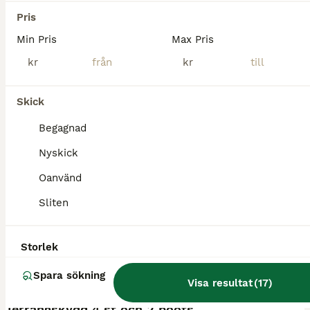
Råda
(20.7km)
Pris
Min Pris
Max Pris
kr
kr
Skick
Begagnad
Nyskick
Oanvänd
Sliten
Storlek
Spara sökning
1
Visa resultat
(
17
)
Terrängskydd 4 st och 2 boots