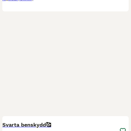
3
Svarta benskydd🥰