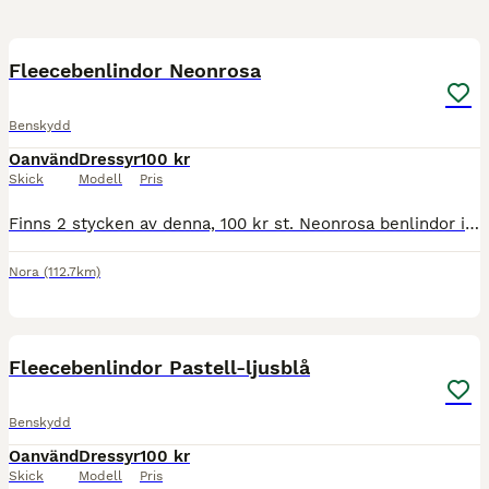
2
Fleecebenlindor Neonrosa
Benskydd
Oanvänd
Dressyr
100 kr
Skick
Modell
Pris
Finns 2 stycken av denna, 100 kr st. Neonrosa benlindor i fleece. Spring - 13 3.5 meter långa, det står M i storlek men ignorera det. Kan skickas om köparen står för frakten. Betalas med swish Ski
Nora
(112.7km)
2
Fleecebenlindor Pastell-ljusblå
Benskydd
Oanvänd
Dressyr
100 kr
Skick
Modell
Pris