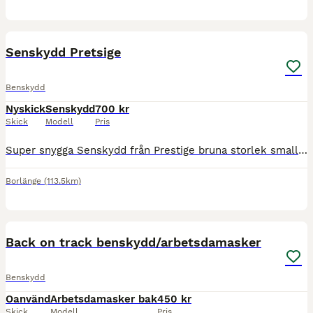
6
Senskydd Pretsige
Benskydd
Nyskick
Senskydd
700 kr
Skick
Modell
Pris
Super snygga Senskydd från Prestige bruna storlek small. Köptes som cob men var för små. Otroligt snygga och i toppen skick
Borlänge
(113.5km)
2
Back on track benskydd/arbetsdamasker
Benskydd
Oanvänd
Arbetsdamasker bak
450 kr
Skick
Modell
Pris