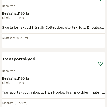
Benskydd
Begagnad
150 kr
Skick
Pris
Svarta benskydd från Jh Collection, storlek full. Ej putsade på bilderna, putsas innan dem skickas.
Skattkärr
(86.4km)
1
Transportskydd
Benskydd
Begagnad
150 kr
Skick
Pris
Transportskydd, inköpta från Hööks. Framskydden mäter 42 cm och bakskydden mäter 44 cm. Uppskattar att det är strl cob, har använts på en C-ponny. Vita hårstrån förekommer. Kan skickas mot porto.
Fagersta
(137.7km)