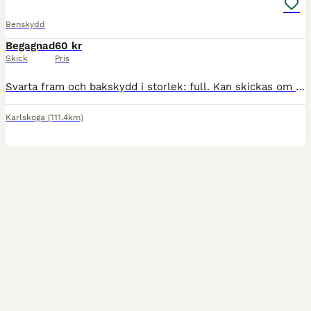
Benskydd
Begagnad
60 kr
Skick
Pris
Svarta fram och bakskydd i storlek: full. Kan skickas om köparen står för frakten. Välanvända men fortfarande väldigt bra kardborre.
Karlskoga
(111.4km)