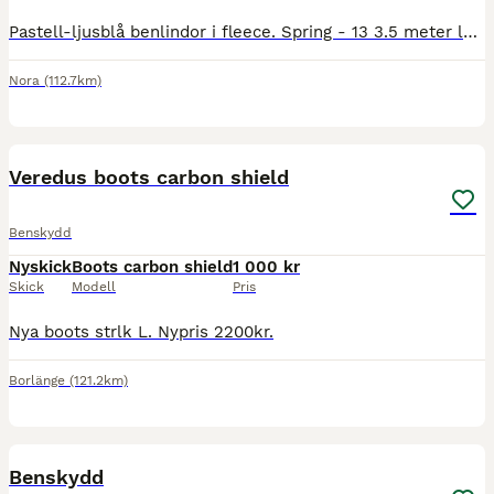
Pastell-ljusblå benlindor i fleece. Spring - 13 3.5 meter långa, det står M i storlek men ignorera det. Kan skickas om köparen står för frakten. Betalas med swish Skickas med Postnord eller DHL.
Nora
(112.7km)
2
Veredus boots carbon shield
Benskydd
Nyskick
Boots carbon shield
1 000 kr
Skick
Modell
Pris
Nya boots strlk L. Nypris 2200kr.
Borlänge
(121.2km)
2
Benskydd