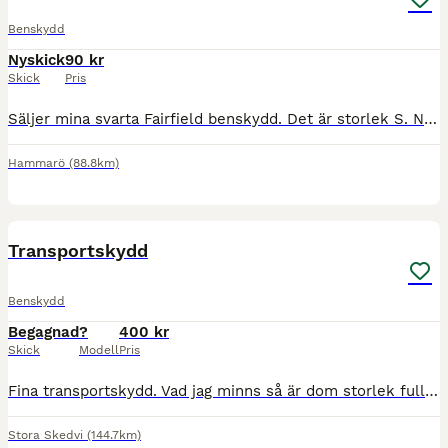
Benskydd
Nyskick
90 kr
Skick
Pris
Säljer mina svarta Fairfield benskydd. Det är storlek S. Nypris: 199kr Mitt pris: 90 Köparen står för frakten, hör av er vid frågor och funderingar🤩
Hammarö
(88.8km)
2
Transportskydd
Benskydd
Begagnad
?
400 kr
Skick
Modell
Pris
Fina transportskydd. Vad jag minns så är dom storlek full. Står inget på skydden. Kan mäta om man vill. Jag har sålt hästarna.
Stora Skedvi
(144.7km)