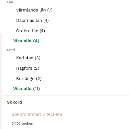
Knee boots Professionals choice
Län
Värmlands län (7)
Benskydd
Dalarnas län (4)
Begagnad
400 kr
Örebro län (4)
Skick
Pris
Visa alla (4)
Knee boots Professionals choice, i bra skick.
Stad
Råda
(20.7km)
Karlstad (3)
Hagfors (2)
3
Borlänge (2)
Skid boots neoprene
Visa alla (11)
Benskydd
Sökord
Begagnad
500 kr
Skick
Pris
Skid boots neoprene, adjustable, svart. I bra skick. Storlek L. Inte såmycket använd.
0/100 tecken