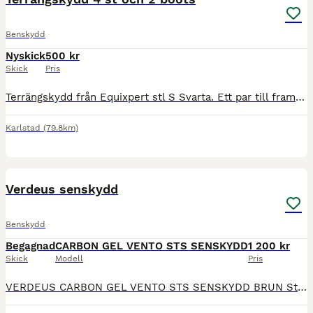
Benskydd
Nyskick
500 kr
Skick
Pris
Terrängskydd från Equixpert stl S Svarta. Ett par till frambenen och ett par till bakbenen samt 2 boots från Finntrack. Endast använda 3 gånger, fint skick!
Karlstad
(79.8km)
4
Verdeus senskydd
Benskydd
Begagnad
CARBON GEL VENTO STS SENSKYDD
1 200 kr
Skick
Modell
Pris
VERDEUS CARBON GEL VENTO STS SENSKYDD BRUN Storlek M Senskydd med dubbel ventilation från Veredus. Insida i syntetfårskinn. Köpta i vintras och bara använda vid hoppträning/tävling så i fint skick!