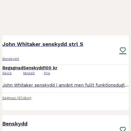
2
John Whitaker senskydd strl S
Benskydd
Begagnad
Senskydd
100 kr
Skick
Modell
Pris
John Whitaker senskydd i använt men fullt funktionsdugligt skick. Strl S. Finns i Segmon, kan tas med till Karlstad eller skickas mot fraktkostnad.
Segmon
(97.4km)
5
Benskydd