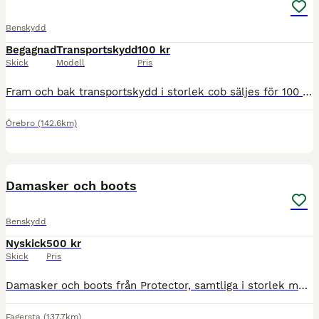
Benskydd
Begagnad
Transportskydd
100 kr
Skick
Modell
Pris
Fram och bak transportskydd i storlek cob säljes för 100 kr. Finns att hämta i Örebro eller ev skickas.
Örebro
(142.6km)
1
Damasker och boots
Benskydd
Nyskick
500 kr
Skick
Pris
Damasker och boots från Protector, samtliga i storlek medium. Helt nya. Säljs tillsammans. Kan skickas mot porto.
Fagersta
(137.7km)