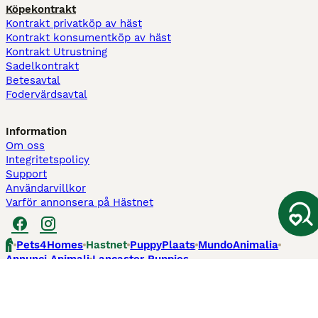
Köpekontrakt
Kontrakt privatköp av häst
Kontrakt konsumentköp av häst
Kontrakt Utrustning
Sadelkontrakt
Betesavtal
Fodervärdsavtal
Information
Om oss
Integritetspolicy
Support
Användarvillkor
Varför annonsera på Hästnet
Pets4Homes
Hastnet
PuppyPlaats
MundoAnimalia
Annunci Animali
Lancaster Puppies
Hästnet använder cookies på denna webbplats för att förbättra din
användarupplevelse. Användning av denna webbplats och andra tjänster
innebär godkännande av Hästnet
Villkor
och
Personuppgiftspolicy
. Du kan
när som helst
Hantera preferenser
.