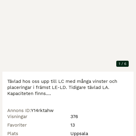
Beskrivning
Teddy ❤️

Valack 12 år, 129 cm!

Pigg och vaken men inte het. Mår bäst av en ryttare 
1
/
6
som kommit en bit i sin ridning. 

Tävlad hos oss upp till LC med många vinster och 
placeringar i främst LE-LD. Tidigare tävlad LA. 
Kapaciteten finns.

Underbart snäll i hantering som lastning, skoning mm. 
Annons ID
:
Y14rktahw
Enkel att rida ut på.

Visningar
376
Hemmet är mycket viktigt för oss. Säljs enbart till 
Favoriter
13
Plats
Uppsala