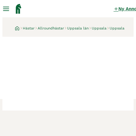
Ny Ann
Hästar
Allroundhästar
Uppsala län
Uppsala
Uppsala
Uppsala
1 månad
Teddy💫 ❤️