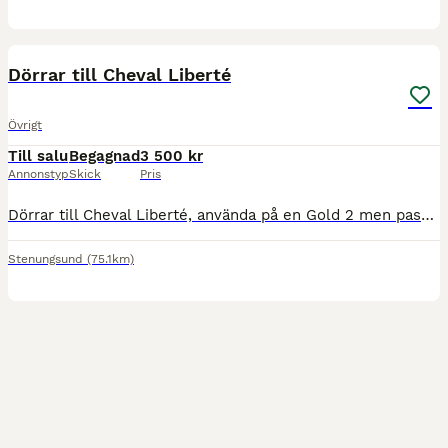
2
Dörrar till Cheval Liberté
Övrigt
Till salu
Begagnad
3 500 kr
Annonstyp
Skick
Pris
Dörrar till Cheval Liberté, använda på en Gold 2 men passar säkert flera modeller. Enda som behövs är fästen i väggarna så är det bara att hänga på dörrarna. Mått: Höjd 130 cm Bredd dörrblad 72 cm B
Stenungsund
(75.1km)