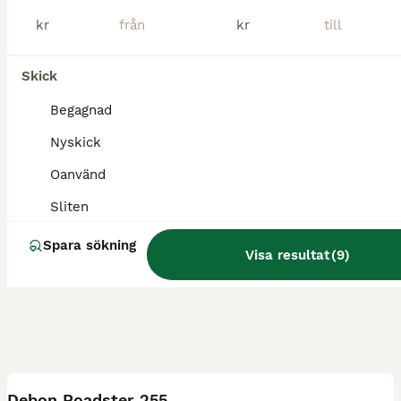
Harestad
(63.9km)
kr
kr
Skick
Begagnad
Nyskick
Oanvänd
Sliten
Spara sökning
Visa resultat
(
9
)
5
Debon Roadster 255