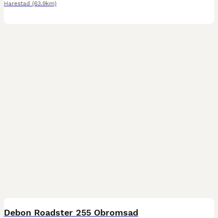
Harestad
(63.9km)
6
Debon Roadster 255 Obromsad