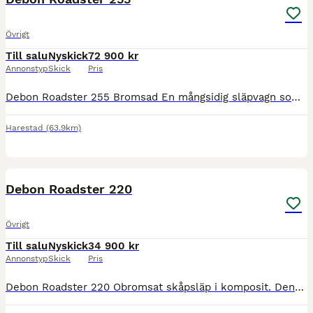
Övrigt
Till salu
Nyskick
72 900 kr
Annonstyp
Skick
Pris
Debon Roadster 255 Bromsad En mångsidig släpvagn som passar både företag och privatpersoner. Med sin höga lastvikt, den kraftiga rampen och ett rymligt och väderskyddat lastutrymme är Roadster 255 et
Harestad
(63.9km)
5
Debon Roadster 220
Övrigt
Till salu
Nyskick
34 900 kr
Annonstyp
Skick
Pris
Debon Roadster 220 Obromsat skåpsläp i komposit. Denna modell är ett lätt och kompakt skåpsläp som passar utmärkt för transport av utrustning som behöver skyddas mot väder och vind. Utrustad med bl