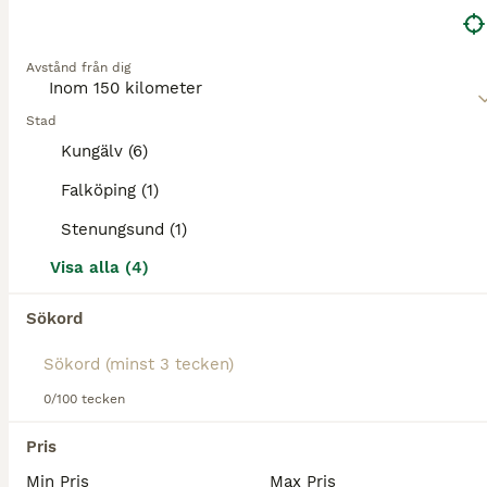
Debon Roadster 500
Övrigt
Avstånd från dig
Till salu
Nyskick
104 900 kr
Annonstyp
Skick
Pris
Stad
Kungälv (6)
Debon Roadster 500 Debon Roadster 500 är ett dubbelaxlat och rymligt skåpsläp som är utvecklat för dig som behöver extra lastkapacitet, hög stabilitet och en bekväm körupplevelse. Den dubbla axelkon
Falköping (1)
Harestad
(63.9km)
Stenungsund (1)
14
Visa alla (4)
Debon Roadster 400
Sökord
Övrigt
Till salu
Nyskick
89 900 kr
0/100 tecken
Annonstyp
Skick
Pris
Pris
Debon Roadster 400 Bromsad Debon Roadster 400 är ett mångsidigt och smidigt skåpsläp som passar för en rad olika transporter. Den är idealisk för motorcyklar, mopeder, ATV/fyrhjulingar, trädgårdsmask
Min Pris
Max Pris