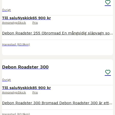
Övrigt
Till salu
Nyskick
65 900 kr
Annonstyp
Skick
Pris
Debon Roadster 255 Obromsad En mångsidig släpvagn som passar både företag och privatpersoner. Ett rymligt och väderskyddat lastutrymme och med en kraftig lastramp. Perfekt för transport av tex fyrhju
Harestad
(63.9km)
12
Debon Roadster 300
Övrigt
Till salu
Nyskick
85 900 kr
Annonstyp
Skick
Pris
Debon Roadster 300 Bromsad Debon Roadster 300 är ett mångsidigt och smidigt skåpsläp som passar för en rad olika transporter. Den är idealisk för motorcyklar, mopeder, ATV/fyrhjulingar, trädgårdsmask
Harestad
(63.9km)