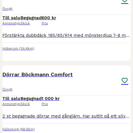
Övrigt
Till salu
Begagnad
600 kr
Annonstyp
Skick
Pris
Förstärkta dubbdäck 185/65/R14 med mönsterdjup 7-8 mm och bra med dubb. 600 kr/st eller 2000 kr totalt.
Hökerum
(24.4km)
1
Dörrar Böckmann Comfort
Övrigt
Till salu
Begagnad
1 000 kr
Annonstyp
Skick
Pris
2 st begagnade dörrar med gångjärn. Har suttit på ett silverfärgat Böckmann Comfort, årsmodell 2016.
Falköping
(66.6km)