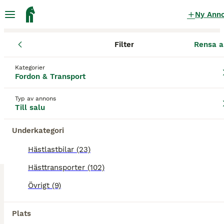
Ny Ann
Filter
Rensa a
Fordon & Transport
Övrigt
Västra Götalands län
Borås
Borå
Kategorier
Övrigt till salu
i Borås
Fordon & Transport
9 Fordon & Transport hittade
Typ av annons
Till salu
Övrigt
Filter
Underkategori
Spara sökning
Sortera
Hästlastbilar (23)
Hästtransporter (102)
Denna annons är inte längre tillgänglig.
Vi har omdirigerat dig till sökresultat med liknande
Övrigt (9)
parametrar.
27
Plats