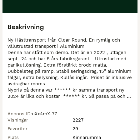
Beskrivning
Ny Hästtransport från Clear Round. En rymlig och 
välutrustad transport i Aluminium. 

Denna har stått som demo. Det är en 2022 , uttagen 
sept -24 och har 5 års fabriksgaranti.  Utrustad med 
panikutlösning. Extra förstärkt brodd matta, 
Dubbelsteg på ramp, Stabiliseringsdrag, 15" aluminium 
fälgar, extra belysning. Kullås ingår.  Priset är inklusive 
avdragbar moms.

Nypris på denna var ****** kr samma transport ny 
2024 är lika och kostar  ****** kr. Så passa på och 
gör ett klipp.  Finansiering 1491kr/månad
Annons ID
:
uXx4mX-7Z
Visningar
2227
Favoriter
29
Plats
Kinnarumma