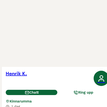
Henrik K.
Chatt
Ring upp
Kinnarumma
1 dag