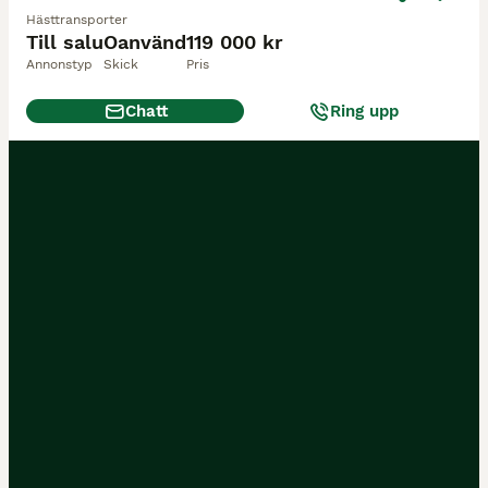
Hästtransporter
Till salu
Oanvänd
119 000 kr
Annonstyp
Skick
Pris
Chatt
Ring upp