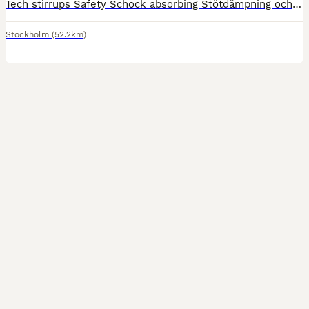
Tech stirrups Safety Schock absorbing Stötdämpning och mycket bra grepp Silver I nyskick Frakt med spårbar PostNord ingår
Stockholm
(52.2km)
1