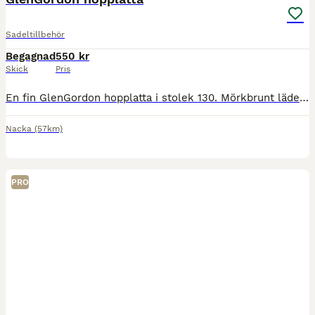
Sadeltillbehör
Begagnad
550 kr
Skick
Pris
En fin GlenGordon hopplatta i stolek 130. Mörkbrunt läder. Använd men i fint skick Köparen står för frakt
Nacka
(57km)
PRO