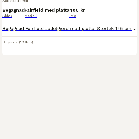
Sadeltillbehör
Begagnad
Fairfield med platta
400 kr
Skick
Modell
Pris
Begagnad Fairfield sadelgjord med platta. Storlek 145 cm. Färg: brun.
Uppsala
(12.1km)