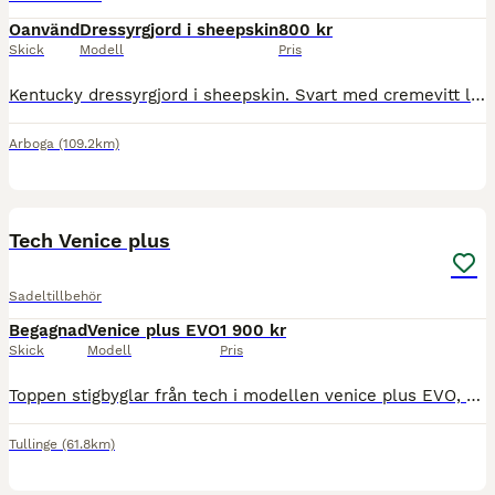
Oanvänd
Dressyrgjord i sheepskin
800 kr
Skick
Modell
Pris
Kentucky dressyrgjord i sheepskin. Svart med cremevitt ludd. Endast testad, aldrig använd. Storlek 65 cm. Nypris: 1459kr. Säljes för 800kr frakten.
Arboga
(109.2km)
2
Tech Venice plus
Sadeltillbehör
Begagnad
Venice plus EVO
1 900 kr
Skick
Modell
Pris
Toppen stigbyglar från tech i modellen venice plus EVO, helsvarta. Den lite mer avancerade modellen med stötdämpning i. Fint använt skick! Nypris över 4k. Hämtas i Tullinge/Grödinge eller skickas mot
Tullinge
(61.8km)
3