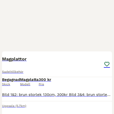
4
Magplattor
Sadeltillbehör
Begagnad
Magplatta
300 kr
Skick
Modell
Pris
Bild 1&2: brun storlek 130cm, 300kr Bild 3&4: brun storlek 115cm (inte putsad på bilderna) 400kr Skick enligt bilder, finns i Uppsala för upphämtning eller skickas med PostNord mot fraktkostnad🤎
Uppsala
(5.7km)