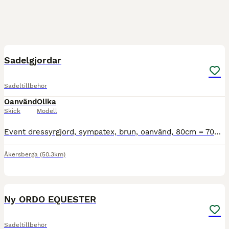
5
Sadelgjordar
Sadeltillbehör
Oanvänd
Olika
Skick
Modell
Event dressyrgjord, sympatex, brun, oanvänd, 80cm = 70kr Kingston sadelgjord, läder, brun, oanvänd, 130cm = 250kr Svart dressyrgjord, läder, sömmarna har släppt i genomföringarna, 75cm = 150kr
Åkersberga
(50.3km)
3
Ny ORDO EQUESTER
Sadeltillbehör