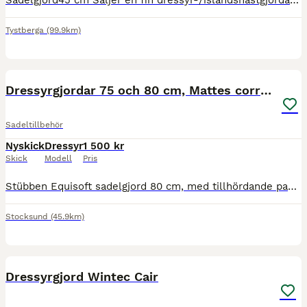
Sadelgjord45 cm Säljer en fin dressyr-/islandshästgjordar i storlek 45 cm. Är i mycket gott skick med välfungerande spännen. Endast använd vid 2 tillfällen neoprengjord – 45 cm • Klassisk, rak standa
Tystberga
(99.9km)
4
Dressyrgjordar 75 och 80 cm, Mattes correction pad
Sadeltillbehör
Nyskick
Dressyr
1 500 kr
Skick
Modell
Pris
Stübben Equisoft sadelgjord 80 cm, med tillhördande padd, allt i svart läder. Tillverkarens info: Gjorden: https://www.stuebben.com/products/equi-soft-saddle-girth Padden: https://www.stuebben.com/pr
Stocksund
(45.9km)
3
Dressyrgjord Wintec Cair