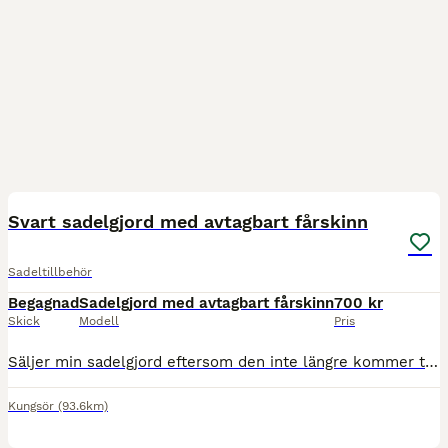
2
Svart sadelgjord med avtagbart fårskinn
Sadeltillbehör
Begagnad
Sadelgjord med avtagbart fårskinn
700 kr
Skick
Modell
Pris
Säljer min sadelgjord eftersom den inte längre kommer till användning. Avtagbart fårskinn så man lätt kan rengöra. 120cm. Fint skick!
Kungsör
(93.6km)