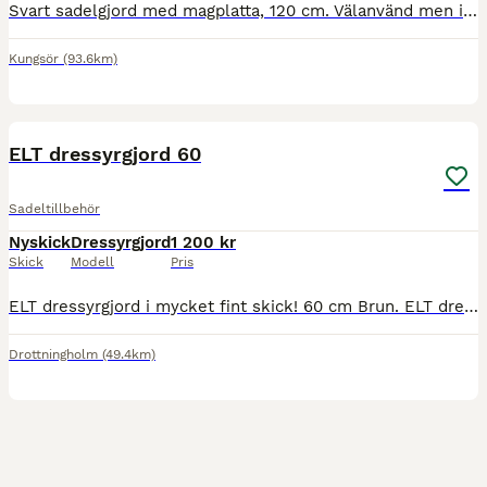
Svart sadelgjord med magplatta, 120 cm. Välanvänd men i fint skick. Säljer eftersom att den inte längre kommer till användning.
Kungsör
(93.6km)
3
ELT dressyrgjord 60
Sadeltillbehör
Nyskick
Dressyrgjord
1 200 kr
Skick
Modell
Pris
ELT dressyrgjord i mycket fint skick! 60 cm Brun. ELT dressyrgjord i mycket fint skick! 60 cm Brun.
Drottningholm
(49.4km)