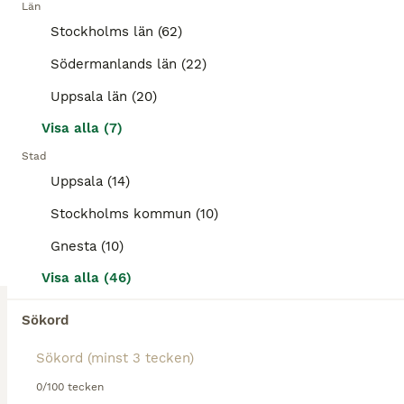
Sadelpadd
Län
Stockholms län (62)
Sadeltillbehör
Södermanlands län (22)
Begagnad
250 kr
Uppsala län (20)
Skick
Pris
Visa alla (7)
Lättviktssadelpadd använd på storhäst. ............................................................
Stad
Uppsala
(12.1km)
Uppsala (14)
Stockholms kommun (10)
8
Gnesta (10)
Acavallo sadelgjord med gelplatta
Visa alla (46)
Sadeltillbehör
Sökord
Nyskick
Acavallo sadelgjord 140 cm
900 kr
Skick
Modell
Pris
Acavallo sadelgjord med gelplatta som jämnar ut tryck, tvättbar, färg brun, längd 140 cm, material PVC. I nyskick, sparsamt använd. Passa på och fynda. Kan skickas mot att köparen står för frakten.
0/100 tecken