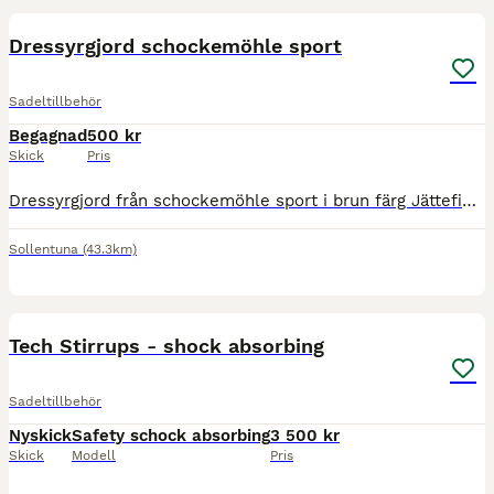
Dressyrgjord schockemöhle sport
Sadeltillbehör
Begagnad
500 kr
Skick
Pris
Dressyrgjord från schockemöhle sport i brun färg Jättefint skick, tvättas mer genomgående innan jag skickar. Ca 50-55cm
Sollentuna
(43.3km)
1
Tech Stirrups - shock absorbing
Sadeltillbehör
Nyskick
Safety schock absorbing
3 500 kr
Skick
Modell
Pris