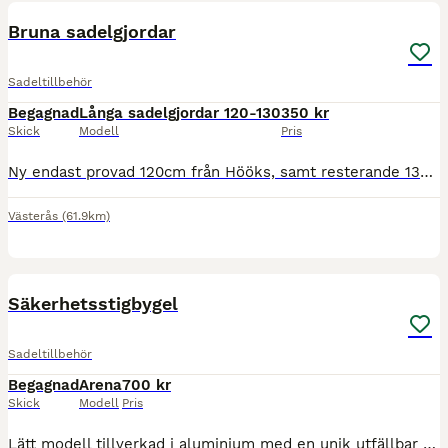
Bruna sadelgjordar
Sadeltillbehör
Begagnad
Långa sadelgjordar 120-130
350 kr
Skick
Modell
Pris
Ny endast provad 120cm från Hööks, samt resterande 130cm begagnade i gott skick - samtliga 350:- st Hämtas i Västerås alt köpare betalar frakt.
Västerås
(61.9km)
4
Säkerhetsstigbygel
Sadeltillbehör
Begagnad
Arena
700 kr
Skick
Modell
Pris
Lätt modell tillverkad i aluminium med en unik utfällbar arm för extra trygghet.Stigbygeln har en bred fotplatta i rostfritt med optimalt grepp i alla väderförhållanden.Säkerhetsarmen är gjord av ett