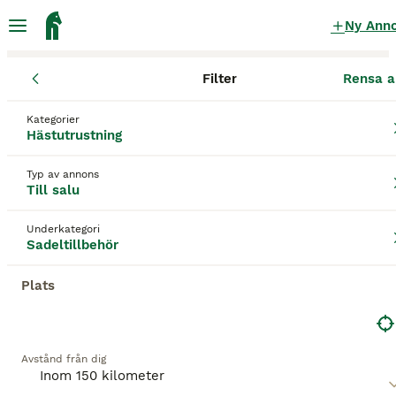
Ny Ann
Filter
Rensa a
Hästutrustning
Sadeltillbehör
Uppsala län
Knivsta
Uppsala
Kategorier
Sadeltillbehör till salu
i Uppsala
Hästutrustning
137 Hästutrustning hittade
Typ av annons
Till salu
Sadeltillbehör
Filter
Underkategori
Spara sökning
Sortera
Sadeltillbehör
Plats
Denna annons är inte längre tillgänglig.
Vi har omdirigerat dig till sökresultat med liknande
parametrar.
Avstånd från dig
3