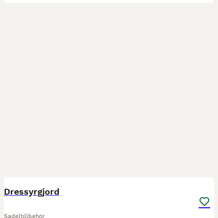
5
Dressyrgjord
Sadeltillbehör