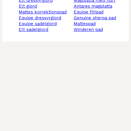
elt dressyrgjord
magplatta med fluff
elt gjord
antares magplatta
mattes korrektionspad
equipe filtpad
equipe dressyrgjord
genuine sherpa pad
equipe sadelgjord
mattespad
elt sadelgjord
winderen pad