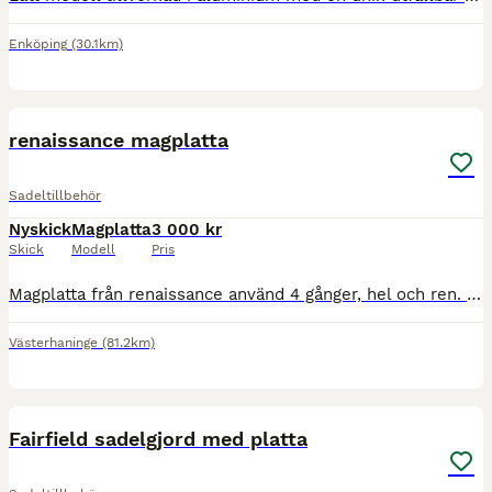
Enköping
(30.1km)
1
renaissance magplatta
Sadeltillbehör
Nyskick
Magplatta
3 000 kr
Skick
Modell
Pris
Magplatta från renaissance använd 4 gånger, hel och ren. Har asymmetriska spännen för bästa passform samt utskuren på undersidan för bästa möjliga andning för bröstkorgen 115 cm Bud mottages
Västerhaninge
(81.2km)
1
Fairfield sadelgjord med platta