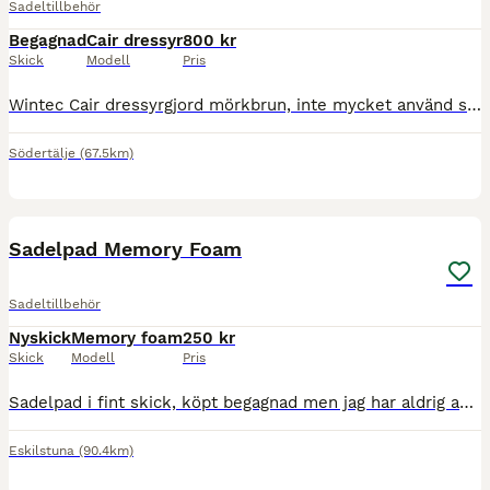
Sadeltillbehör
Begagnad
Cair dressyr
800 kr
Skick
Modell
Pris
Wintec Cair dressyrgjord mörkbrun, inte mycket använd så den är i fint skick. Stl. 65 cm. Kan skickas om köparen betalar frakten.
Södertälje
(67.5km)
4
Sadelpad Memory Foam
Sadeltillbehör
Nyskick
Memory foam
250 kr
Skick
Modell
Pris
Sadelpad i fint skick, köpt begagnad men jag har aldrig använt den och den ser oanvänd ut. Fin färg, känns bra i materialet men kommer inte till användning här hemma. Kan skickas
Eskilstuna
(90.4km)