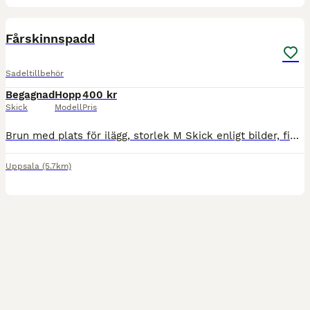
3
Fårskinnspadd
Sadeltillbehör
Begagnad
Hopp
400 kr
Skick
Modell
Pris
Brun med plats för ilägg, storlek M Skick enligt bilder, finns i Uppsala för upphämtning eller skickas med PostNord mot fraktkostnad🤎
Uppsala
(5.7km)