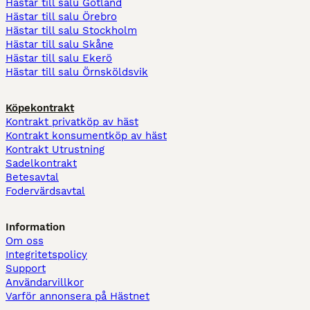
Hästar till salu Gotland
Hästar till salu Örebro
Hästar till salu Stockholm
Hästar till salu Skåne
Hästar till salu Ekerö
Hästar till salu Örnsköldsvik
Köpekontrakt
Kontrakt privatköp av häst
Kontrakt konsumentköp av häst
Kontrakt Utrustning
Sadelkontrakt
Betesavtal
Fodervärdsavtal
Information
Om oss
Integritetspolicy
Support
Användarvillkor
Varför annonsera på Hästnet