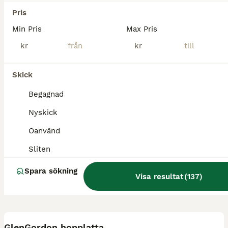
Stallarholmen
(46.2km)
Pris
Min Pris
Max Pris
kr
kr
Skick
Begagnad
Nyskick
Oanvänd
Sliten
Spara sökning
Visa resultat
(
137
)
2
GlenGordon hopplatta