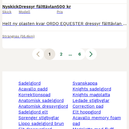
Nyskick
Dressyr fälttävlan
500 kr
Skick
Modell
Pris
Helt ny plasten kvar ORDO EQUESTER dressyr fälttävlan gjord 55 cm . Nypris ca 1700 kr Säljes för 500 kr Hämtas den kan priset diskuteras lite Mellan strängnäs eskilstuna
Strängnäs
(56.4km)
1
2
...
6
sadelgjord
svanskappa
acavallo padd
knights sadelgjord
korrektionspad
knights magplatta
anatomisk sadelgjord
ledade stigbyglar
anatomisk dressyrgjord
correction pad
sadelgjord elt
elt hoppgjord
sprenger stigbyglar
acavallo memory foam
lippo sadelgjord brun
pad