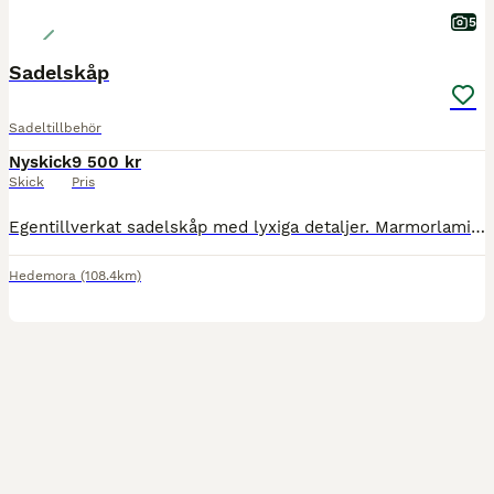
5
Sadelskåp
Sadeltillbehör
Nyskick
9 500 kr
Skick
Pris
Egentillverkat sadelskåp med lyxiga detaljer. Marmorlaminat på utsidan och insida av metallic rosegold. Stabilt men lättmanövrerat tack vare rejäla hjul och handtag. För 2 sadlar. 1 st sadelskydd i s
Hedemora
(108.4km)