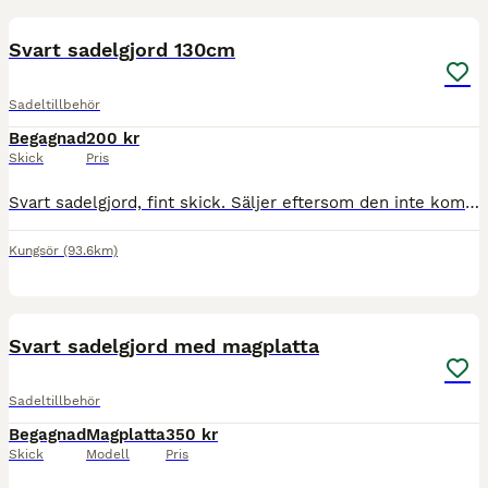
2
Svart sadelgjord 130cm
Sadeltillbehör
Begagnad
200 kr
Skick
Pris
Svart sadelgjord, fint skick. Säljer eftersom den inte kommer till användning. 130cm lång.
Kungsör
(93.6km)
2
Svart sadelgjord med magplatta
Sadeltillbehör
Begagnad
Magplatta
350 kr
Skick
Modell
Pris