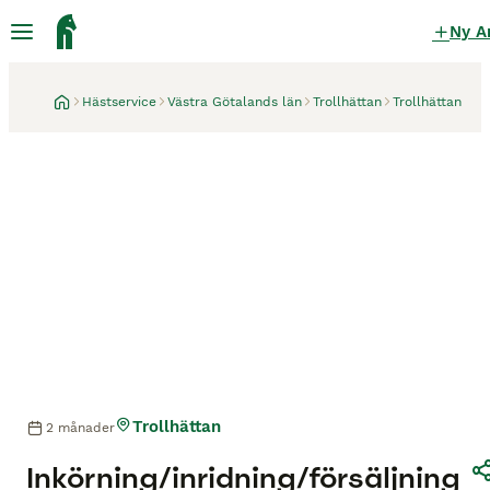
Ny A
Hästservice
Västra Götalands län
Trollhättan
Trollhättan
Trollhättan
2 månader
Inkörning/inridning/försäljning