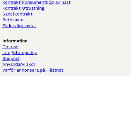
Kontrakt konsumentköp av häst
Kontrakt Utrustning
Sadelkontrakt
Betesavtal
Fodervärdsavtal
Information
Om oss
Integritetspolicy
Support
Användarvillkor
Varför annonsera på Hästnet
Pets4Homes
Hastnet
PuppyPlaats
MundoAnimalia
Annunci Animali
Lancaster Puppies
Hästnet använder cookies på denna webbplats för att förbättra din
användarupplevelse. Användning av denna webbplats och andra tjänster
innebär godkännande av Hästnet
Villkor
och
Personuppgiftspolicy
. Du kan
när som helst
Hantera preferenser
.
© Upphovsrätt
2026
-
Hästnet