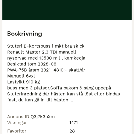
Beskrivning
Stuteri B-kortsbuss i mkt bra skick

Renault Master 2,3 TDI manuell

nyservad med 13500 mil , kamkedja

Besiktad tom 2028-06

PWA-75B årsm 2021  4810:- skatt/år

Manuell 6vxl

Lastvikt 910 kg

buss med 3 platser,Soffa bakom & säng uppepå

Stuterinredning där hästen kan stå löst eller bindas 
fast, du kan gå in till hästen,

Ac

Dragkrok 2500kg ,

Annons ID
:
Q3j7k3aXm
Alufälgar med åretrunthjul 

Visningar
1471
Blåtandstereo

2xkamera & lysen i hästdelen + fläkt

Favoriter
28