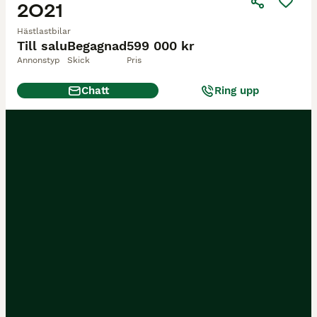
2021
Hästlastbilar
Till salu
Begagnad
599 000 kr
Annonstyp
Skick
Pris
Chatt
Ring upp