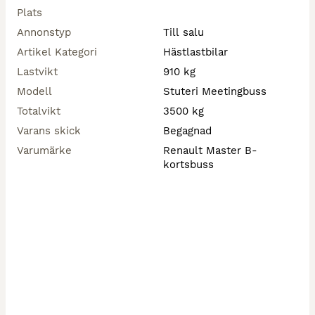
, mm

Plats
Leverans möjlig

Annonstyp
Till salu
Vikaenterprise AB Falun

Artikel Kategori
Hästlastbilar
070-7144070 Niclas   

Lastvikt
910 kg
Vikaenterprise se 

Modell
Stuteri Meetingbuss
599,000:- ink ej avdragbar moms 

Totalvikt
3500 kg
3950:- / mån vi tar inbyten så som hästsläp , bussar & 
bilar.
Varans skick
Begagnad
Varumärke
Renault Master B-
kortsbuss