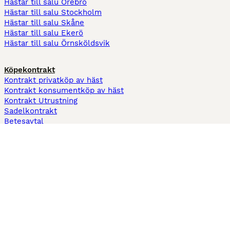
Hästar till salu Örebro
Hästar till salu Stockholm
Hästar till salu Skåne
Hästar till salu Ekerö
Hästar till salu Örnsköldsvik
Köpekontrakt
Kontrakt privatköp av häst
Kontrakt konsumentköp av häst
Kontrakt Utrustning
Sadelkontrakt
Betesavtal
Fodervärdsavtal
Information
Om oss
Integritetspolicy
Support
Användarvillkor
Varför annonsera på Hästnet