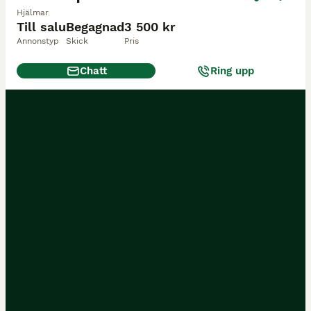
Hjälmar
Till salu
Begagnad
3 500 kr
Annonstyp
Skick
Pris
Chatt
Ring upp