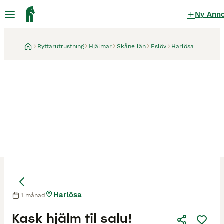
Ny Ann
Ryttarutrustning
Hjälmar
Skåne län
Eslöv
Harlösa
Harlösa
1 månad
Kask hjälm til salu!