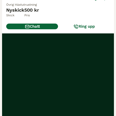
Övrig Hästutrustning
Nyskick
500 kr
Skick
Pris
Chatt
Ring upp