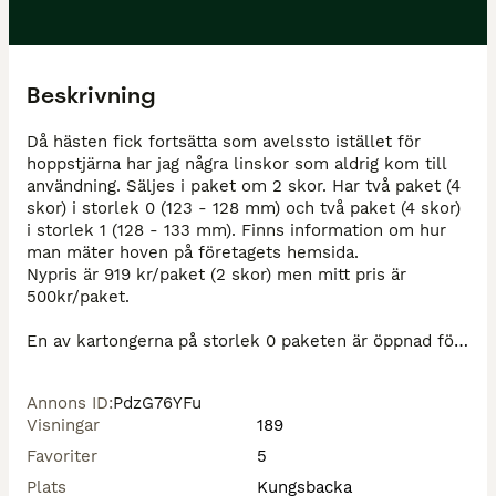
Beskrivning
Då hästen fick fortsätta som avelssto istället för 
hoppstjärna har jag några linskor som aldrig kom till 
användning. Säljes i paket om 2 skor. Har två paket (4 
skor) i storlek 0 (123 - 128 mm) och två paket (4 skor) 
i storlek 1 (128 - 133 mm). Finns information om hur 
man mäter hoven på företagets hemsida.

Nypris är 919 kr/paket (2 skor) men mitt pris är 
500kr/paket.

En av kartongerna på storlek 0 paketen är öppnad för 
att ta bilder till annonsen, således är kartongen inte 
den finaste men insidan är splitter ny.

Annons ID
:
PdzG76YFu
Visningar
189
Finns extra lim och ett putsblock man kan få med om 
man köper alla samtidigt. 
Favoriter
5
Plats
Kungsbacka