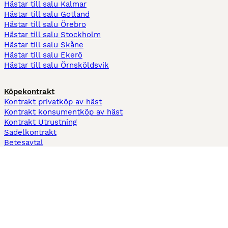
Hästar till salu Kalmar
Hästar till salu Gotland
Hästar till salu Örebro
Hästar till salu Stockholm
Hästar till salu Skåne
Hästar till salu Ekerö
Hästar till salu Örnsköldsvik
Köpekontrakt
Kontrakt privatköp av häst
Kontrakt konsumentköp av häst
Kontrakt Utrustning
Sadelkontrakt
Betesavtal
Fodervärdsavtal
Information
Om oss
Integritetspolicy
Support
Användarvillkor