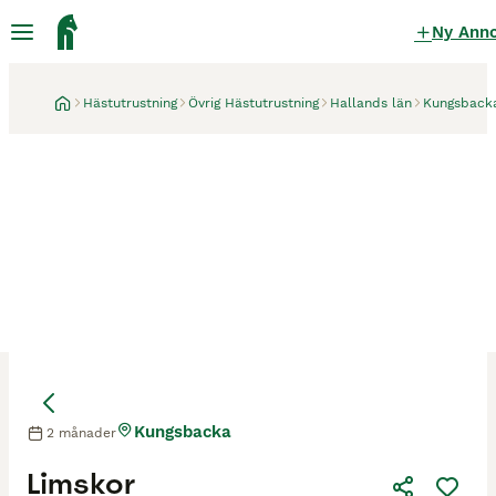
Ny Ann
Hästutrustning
Övrig Hästutrustning
Hallands län
Kungsback
Kungsbacka
2 månader
Limskor