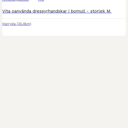
Vita oanvända dressyrhandskar i bomull - storlek M.
Härryda
(25.4km)