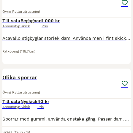
Övrig Ryttarutrustning
Till salu
Begagnad
1 000 kr
Annonstyp
Skick
Pris
Acavallo stigbyglar storlek dam. Använda men i fint skick. Hämtas eller skickas (köparen står för frakt).
Falköping
(115.7km)
2
Olika sporrar
Övrig Ryttarutrustning
Till salu
Nyskick
40 kr
Annonstyp
Skick
Pris
Sporrar med gummi, använda enstaka gång. Passar dam. 75kr Sporrar utan gummi, använda enstaka gång. Storlek junior. 40kr Finns utanför Götene men kan skickas eller mötas upp.
Skara
(128.2km)