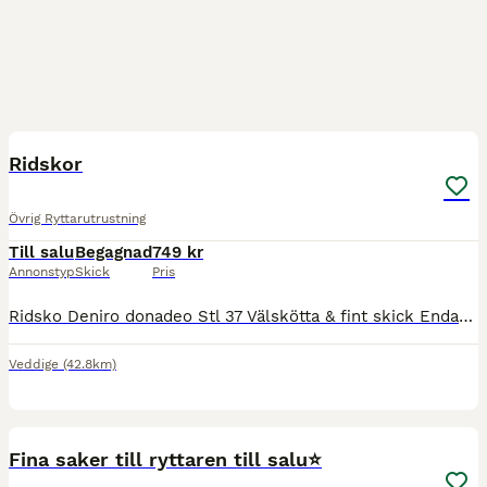
4
Ridskor
Övrig Ryttarutrustning
Till salu
Begagnad
749 kr
Annonstyp
Skick
Pris
Ridsko Deniro donadeo Stl 37 Välskötta & fint skick Endast anv vid träning Nypris 2495kr Hämtas utanför Varberg Ev skickas med spårbar frakt
Veddige
(42.8km)
8
Fina saker till ryttaren till salu⭐️