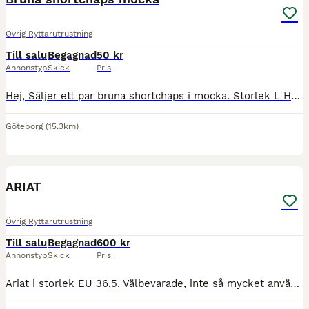
Övrig Ryttarutrustning
Till salu
Begagnad
50 kr
Annonstyp
Skick
Pris
Hej, Säljer ett par bruna shortchaps i mocka. Storlek L Hämtas i Göteborg alternativt skickas mot att köparen betalar frakten.
Göteborg
(15.3km)
1
ARIAT
Övrig Ryttarutrustning
Till salu
Begagnad
600 kr
Annonstyp
Skick
Pris
Ariat i storlek EU 36,5. Välbevarade, inte så mycket använda.