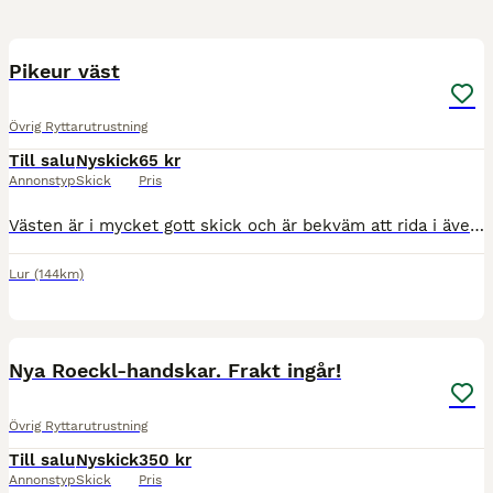
1
Pikeur väst
Övrig Ryttarutrustning
Till salu
Nyskick
65 kr
Annonstyp
Skick
Pris
Västen är i mycket gott skick och är bekväm att rida i även vid annan användning. Kan lätt kombineras med t ex en jacka. Storlek 40/42
Lur
(144km)
1
Nya Roeckl-handskar. Frakt ingår!
Övrig Ryttarutrustning
Till salu
Nyskick
350 kr
Annonstyp
Skick
Pris