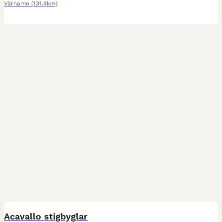
Värnamo
(131.4km)
4
Acavallo stigbyglar