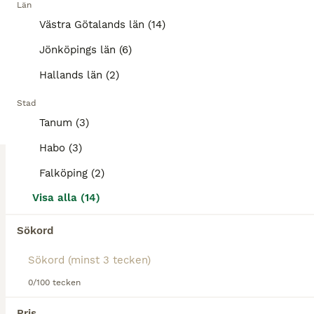
Oanvänd stövelväska
Län
Västra Götalands län (14)
Övrig Ryttarutrustning
Jönköpings län (6)
Till salu
Nyskick
250 kr
Hallands län (2)
Annonstyp
Skick
Pris
Stad
Oanvänd marinblå stövelväska från kingsland Nypris 500 kr ………………………………………………………………………………………………………..
Tanum (3)
Stenstorp
(131.3km)
Habo (3)
2
Falköping (2)
Dyon shortchaps barn
Visa alla (14)
Sökord
Övrig Ryttarutrustning
Till salu
Nyskick
300 kr
Annonstyp
Skick
Pris
0/100 tecken
Superfina obetydligt använda svarta Dyon shortchaps i storlek 10 år. Finns i Huskvarna, kan skickas mot fraktkostnad.
Pris