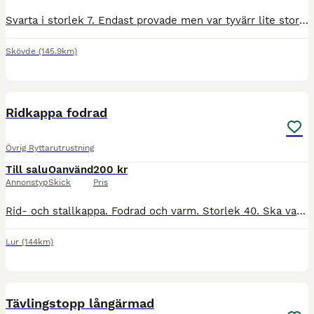
Svarta i storlek 7. Endast provade men var tyvärr lite stora för mig. Nypris ca 479, mitt pris 350 kronor inklusive frakt.
Skövde
(145.9km)
3
Ridkappa fodrad
Övrig Ryttarutrustning
Till salu
Oanvänd
200 kr
Annonstyp
Skick
Pris
Rid- och stallkappa. Fodrad och varm. Storlek 40. Ska vara lättskött då yttertyget är lite blankt, lätt att torka av. Tvättas i 30 grader. Skicka gärna frågor mm på SMS.
Lur
(144km)
2
Tävlingstopp långärmad