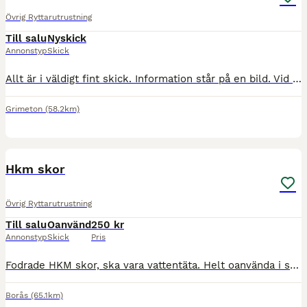
Övrig Ryttarutrustning
Till salu
Nyskick
Annonstyp
Skick
Allt är i väldigt fint skick. Information står på en bild. Vid frågor eller funderingar är det bara att höra av er🥰
Grimeton
(58.2km)
1
Hkm skor
Övrig Ryttarutrustning
Till salu
Oanvänd
250 kr
Annonstyp
Skick
Pris
Fodrade HKM skor, ska vara vattentäta. Helt oanvända i strl 35. Bruna Köpare står för eventuell frakt
Borås
(65.1km)