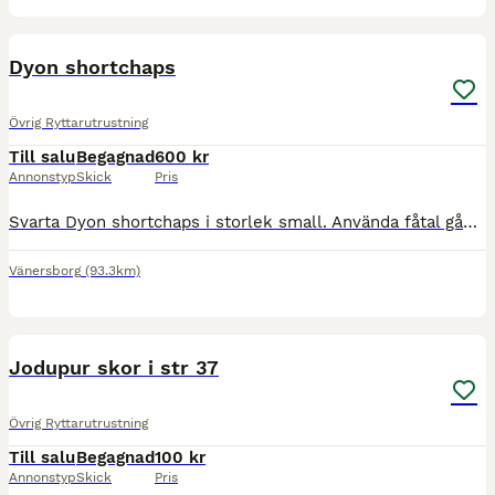
1
Dyon shortchaps
Övrig Ryttarutrustning
Till salu
Begagnad
600 kr
Annonstyp
Skick
Pris
Svarta Dyon shortchaps i storlek small. Använda fåtal gånger i fint skick. Nypris 2100kr.
Vänersborg
(93.3km)
2
Jodupur skor i str 37
Övrig Ryttarutrustning
Till salu
Begagnad
100 kr
Annonstyp
Skick
Pris