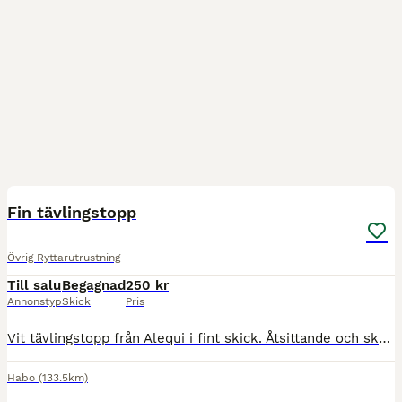
4
Fin tävlingstopp
Övrig Ryttarutrustning
Till salu
Begagnad
250 kr
Annonstyp
Skick
Pris
Vit tävlingstopp från Alequi i fint skick. Åtsittande och skön. Snygga detaljer. Luftig o bra då det är nät tyg i sidorna. Storlek S Kan hämtas i Habo området eller skickas 250kr
Habo
(133.5km)