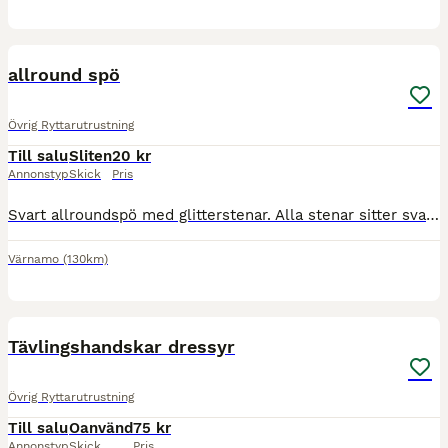
4
allround spö
Övrig Ryttarutrustning
Till salu
Sliten
20 kr
Annonstyp
Skick
Pris
Svart allroundspö med glitterstenar. Alla stenar sitter svar men spöt är i begagnat skick.
Värnamo
(130km)
2
Tävlingshandskar dressyr
Övrig Ryttarutrustning
Till salu
Oanvänd
75 kr
Annonstyp
Skick
Pris