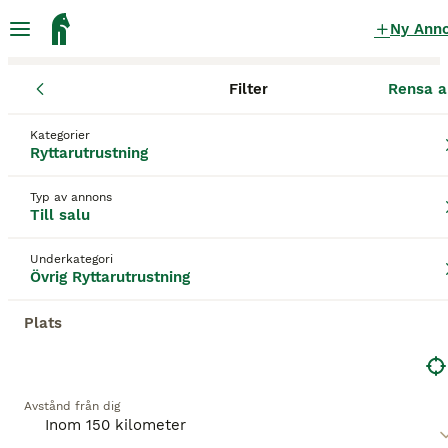
Ny Ann
Filter
Rensa a
Ryttarutrustning
Övrig Ryttarutrustning
Hallands län
Kungsba
Kategorier
Övrig Ryttarutrustning till salu
i Kullavik
Ryttarutrustning
22 Ryttarutrustning hittade
Typ av annons
Till salu
Övrig Ryttarutrustning
Filter
Underkategori
Spara sökning
Sortera
Övrig Ryttarutrustning
Plats
Denna annons är inte längre tillgänglig.
Vi har omdirigerat dig till sökresultat med liknande
parametrar.
Avstånd från dig
1