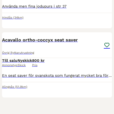
Använda men fina jodupurs i str 37
Hindås
(34km)
2
Acavallo ortho-coccyx seat saver
Övrig Ryttarutrustning
Till salu
Nyskick
800 kr
Annonstyp
Skick
Pris
En seat saver för svanskota som fungerat mycket bra för mig. Fint skick. Säljes då behovet inte finns längre. Använd ett fåtal gånger.
Alingsås
(51.9km)