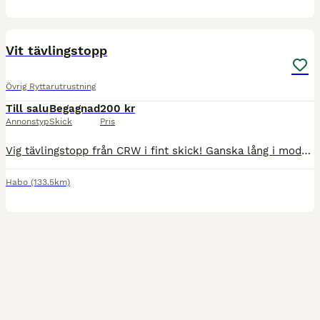
4
Vit tävlingstopp
Övrig Ryttarutrustning
Till salu
Begagnad
200 kr
Annonstyp
Skick
Pris
Vig tävlingstopp från CRW i fint skick! Ganska lång i modellen men väldigt skön. Fina detaljer uppe vid dragkedjan. Storlek XS Kan hämtas i Habo området eller skickas 200kr
Habo
(133.5km)