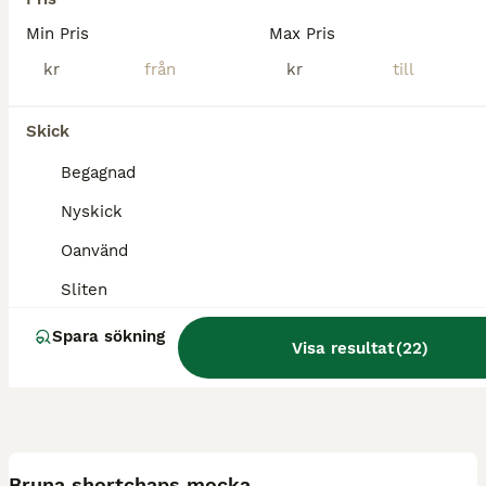
Huskvarna
(141.9km)
Min Pris
Max Pris
kr
kr
Skick
Begagnad
Nyskick
Oanvänd
Sliten
Spara sökning
Visa resultat
(
22
)
1
Bruna shortchaps mocka