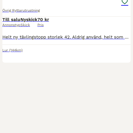
Övrig Ryttarutrustning
Till salu
Nyskick
70 kr
Annonstyp
Skick
Pris
Helt ny tävlingstopp storlek 42. Aldrig använd, helt som ny. Enkel att tvätta för hand och sedan dropptorka på galge.
Lur
(144km)