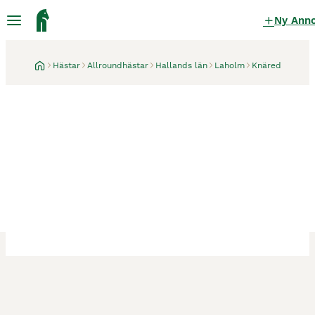
Ny Ann
Hästar
Allroundhästar
Hallands län
Laholm
Knäred
Knäred
2 veckor
Läromästare