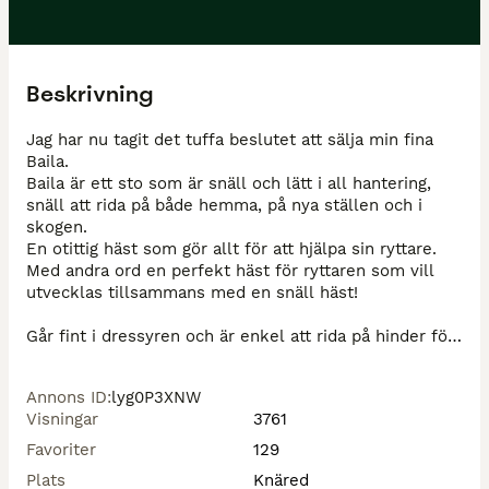
Beskrivning
Jag har nu tagit det tuffa beslutet att sälja min fina 
Baila. 

Baila är ett sto som är snäll och lätt i all hantering, 
snäll att rida på både hemma, på nya ställen och i 
skogen. 

En otittig häst som gör allt för att hjälpa sin ryttare. 

Med andra ord en perfekt häst för ryttaren som vill 
utvecklas tillsammans med en snäll häst!

Går fint i dressyren och är enkel att rida på hinder för 
vilken ryttare som helst. 

Hon är pigg och framåt med en tydlig broms. 

Annons ID
:
lyg0P3XNW
Visningar
3761
Har med mig tävlat upp till 1,30 felfritt, men har 
senaste tiden tävlat lite lägre klasser. Säljes som 
Favoriter
129
läromästare och för ryttaren som inte har ambitioner 
Plats
Knäred