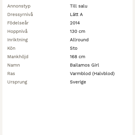
om att rida 1,30 eller pusha henne på tävling.   

För mer info och filmer hör av er till mig på 
Annonstyp
Till salu
0727353484!

Dressyrnivå
Lätt A
Födelseår
2014
Mvh Moa Ahlskog. 
Hoppnivå
130 cm
Inriktning
Allround
Kön
Sto
Mankhöjd
168 cm
Namn
Bailamos Girl
Ras
Varmblod (Halvblod)
Ursprung
Sverige