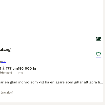
2
alang
gare
1 år
177 cm
180 000 kr
lder
Höjd
Pris
Fallado är en glad individ som vill ha en ägare som gillar att göra lite av varje. Dressyrstammad med super bra gång. Fallado älskar att hoppa och rida ut i skogen. När arbetet är varierat fungerar han som bäst. En häst med mycket utväxling och blod så är ingen nybörjar häst. Gillar att tävla och åka runt på träning så är han mycket nöjd. Vill gå med andra hästar i hagen
(115.3km)