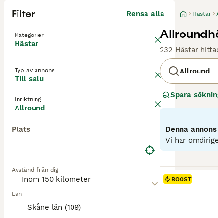
Filter
Rensa alla
Hästar
Allroundhä
Kategorier
Hästar
232 Hästar hitta
Typ av annons
Allround
Till salu
Spara söknin
Inriktning
Allround
Plats
Denna annons ä
Vi har omdirige
Avstånd från dig
BOOST
Län
Skåne län (109)