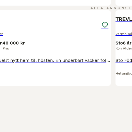
8
ALLA ANNONS
PRO
TREVL
st
Varmblod
cm
40 000 kr
Sto
6 år
Pris
Kön
Ålde
Vise letar eventuellt nytt hem till hösten. En underbart vacker fölunge med sin läckra gulbruna färg! För den som vill ha en hingst att visa fram som 3 åring ser han lovande ut med sitt fina uttryck
Helsingbo