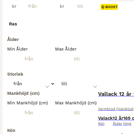
kr
kr
BOOST
Ras
Ålder
Min Ålder
Max Ålder
Storlek
Mankhöjd (cm)
Vallack 12 år 
Min Mankhöjd (cm)
Max Mankhöjd (cm)
Varmblod (Halvblod
Valack
12 år
169 
Kön
Ålder
Höjd
Kön