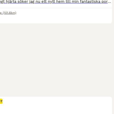
Med tungt hjärta söker jag nu ett nytt hem till min fantastiska portugisiska häst Nilton, 9 år (ONC-pass). Nilton är en mycket välutbildad häst med stor personlighet, energi och arbetsglädje. Han är modig och inte lättskrämd. Han är lätt för hjälperna och mycket responsiv, vilket gör att han uppskattar en mjuk, erfaren och välbalanserad ryttare. Hans fina utbildning och k
rp
(101.6km)
ST