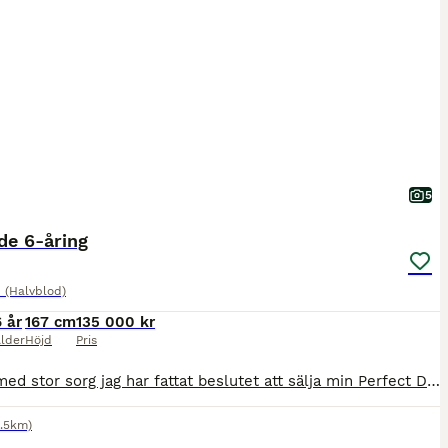
5
de 6-åring
 (Halvblod)
6 år
167 cm
135 000 kr
lder
Höjd
Pris
Det är med stor sorg jag har fattat beslutet att sälja min Perfect Dream. Valack född 2020, ca 167 cm i mankhöjd. Svensk halvblod e. Benetton Dream FRH ue. Daytona VDL (ex Wolters) Fullt igång och träna regelbundet för dressyrtränare, varit på några hoppträningar. Hoppar banor på 80 cm och visar kapacitet för mer. Har varit på pay and jump med goda resultat. Han har
4.5km)