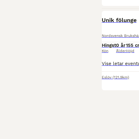
Unik fölunge
Nordsvensk Brukshä
Hingst
0 år
155 
Kön
Ålder
Höjd
Eslöv
(121.9km)