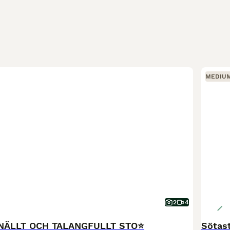
MEDIU
2
4
NÄLLT OCH TALANGFULLT STO⭐️
Sötas