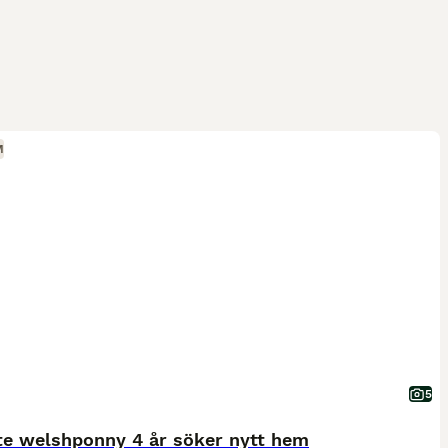
M
5
te welshponny 4 år söker nytt hem