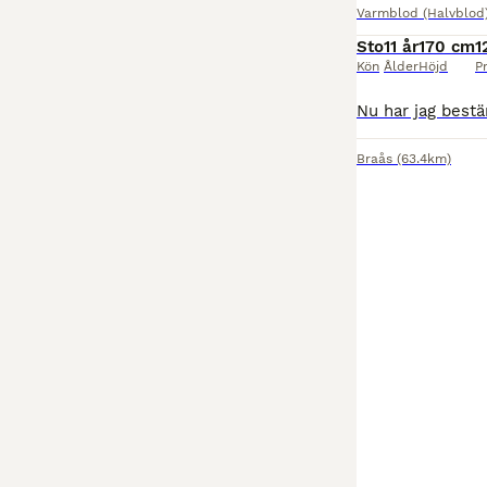
Varmblod (Halvblod
Sto
11 år
170 cm
1
Kön
Ålder
Höjd
Pr
Braås
(63.4km)