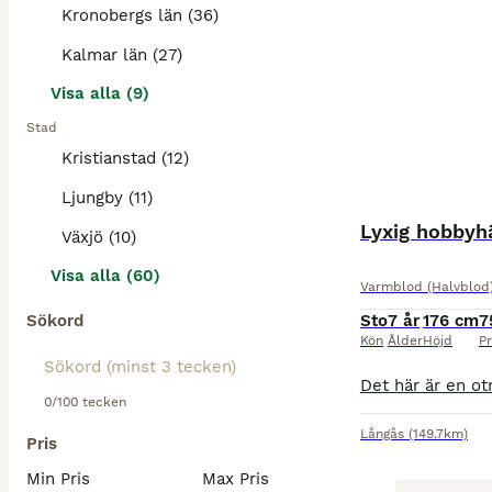
Kronobergs län (36)
Kalmar län (27)
Visa alla (9)
Stad
Kristianstad (12)
Ljungby (11)
Lyxig hobbyhä
Växjö (10)
Visa alla (60)
Varmblod (Halvblod
Sökord
Sto
7 år
176 cm
7
Kön
Ålder
Höjd
Pr
0/100 tecken
Långås
(149.7km)
Pris
Min Pris
Max Pris