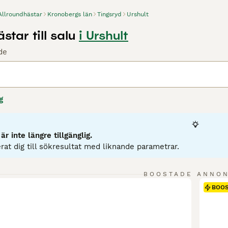
Allroundhästar
Kronobergs län
Tingsryd
Urshult
star till salu
i Urshult
de
g
r inte längre tillgänglig.
rat dig till sökresultat med liknande parametrar.
BOOSTADE ANNO
BOO