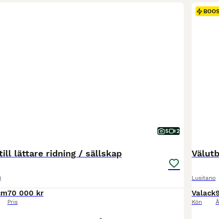
BOO
5
2
till lättare ridning / sällskap
Välut
)
Lusitano
cm
70 000 kr
Valack
Pris
Kön
Å