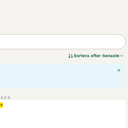
Sortera efter
Senaste
NSER
ST