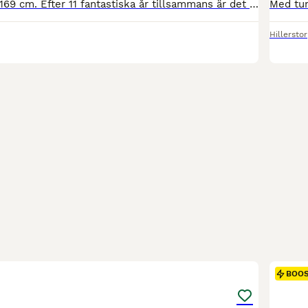
Valack, 12 år, ca 169 cm. Efter 11 fantastiska år tillsammans är det dags för min hjärtehäst att hitta ett nytt hem. Jag har haft honom sedan han var ett år gammal och säljer honom enbart på grund av tidsbrist. Han har sedan i maj gått på bete och blivit lite väl rund om magen, så nya ägaren får räkna med att sätta igång honom igen. Innan dess har han varit i regelbunden
Hillersto
3
2
BOO