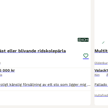
5
5
st eller blivande ridskolepärla
Multit
)
Oldenbur
5 000 kr
Valack
1
is
Kön
Å
Det här är en otroligt känslig försäljning av ett sto som ligger mig väldigt varmt om hjärtat. Jag har ägt henne sedan hon var 3 år gammal, men på grund av att tiden inte räcker till nu när jag har ett litet barn har jag tagit det tunga beslutet att hitta hennes nästa hem. Temperament & Ridning Clara är en fantastisk tjej som passar perfekt som en lyxig hobbyhäst eller ti
Hultsfred