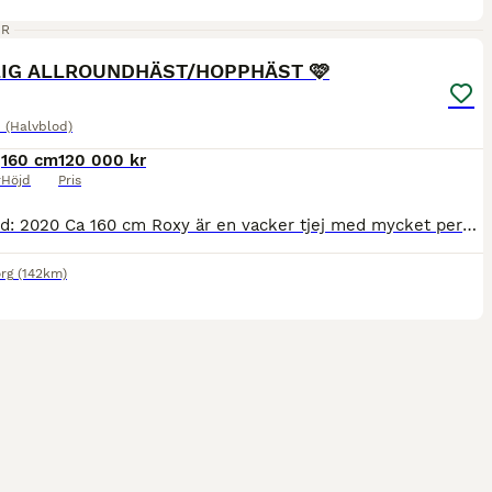
1
ER
IG ALLROUNDHÄST/HOPPHÄST 🩷
 (Halvblod)
160 cm
120 000 kr
r
Höjd
Pris
Sto Född: 2020 Ca 160 cm Roxy är en vacker tjej med mycket personlighet. Hon är väldigt söt och har en härlig uppsyn. Roxy är snäll och trygg av sig. Hon är välriden på marken och kan de flesta sk
rg
(142km)