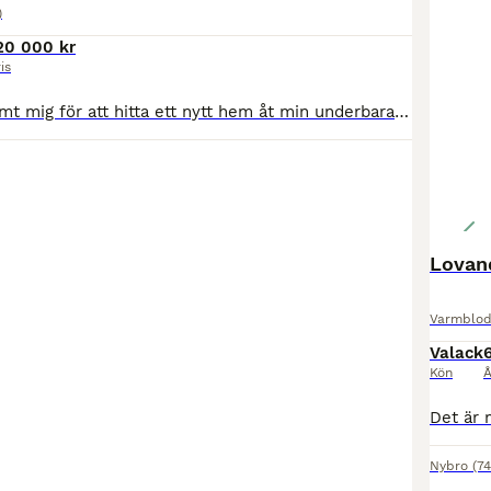
)
20 000 kr
is
Nu har jag bestämt mig för att hitta ett nytt hem åt min underbara häst Elly. Elly är ett 11 årigt sto e: Hiphop- ue: Stanford. Elly är en trevlig välriden tjej som tidigare tävlat upp till 130 hoppning. Mindre tävlad senare åren upp till 110. Hon är en häst som passar till mycket och finns absolut potential att kunna bli en fin dressyrhäst. Söker en ryttare som vill ha ro
Lovan
Varmblod
Valack
Kön
Å
Nybro
(7