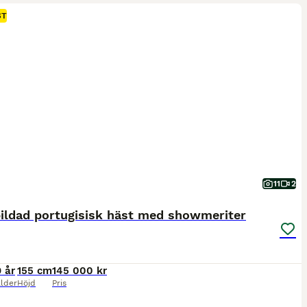
ST
11
2
bildad portugisisk häst med showmeriter
9 år
155 cm
145 000 kr
lder
Höjd
Pris