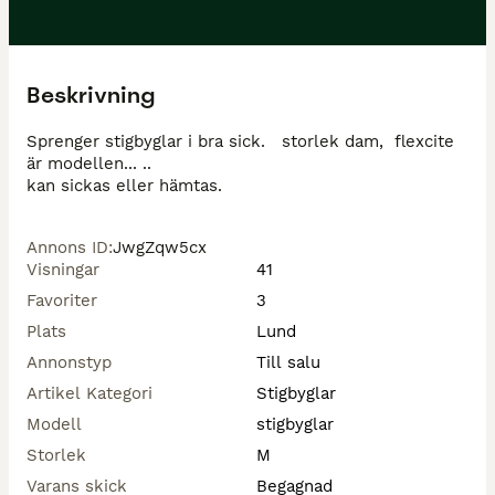
Beskrivning
Sprenger stigbyglar i bra sick.   storlek dam,  flexcite 
är modellen... ..

kan sickas eller hämtas. 
Annons ID
:
JwgZqw5cx
Visningar
41
Favoriter
3
Plats
Lund
Annonstyp
Till salu
Artikel Kategori
Stigbyglar
Modell
stigbyglar
Storlek
M
Varans skick
Begagnad