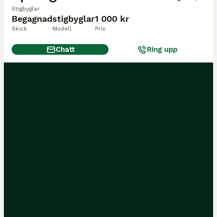
Stigbyglar
Begagnad
stigbyglar
1 000 kr
Skick
Modell
Pris
Chatt
Ring upp