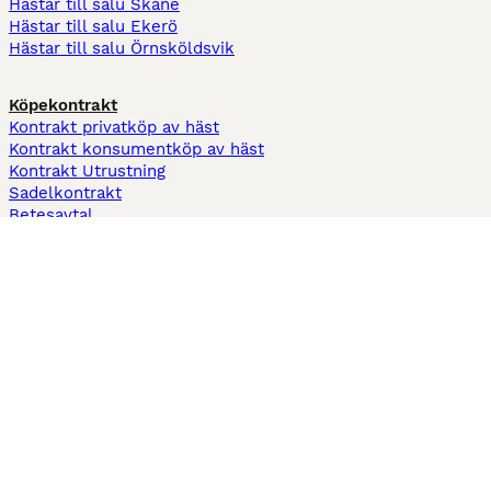
Hästar till salu Skåne
Hästar till salu Ekerö
Hästar till salu Örnsköldsvik
Köpekontrakt
Kontrakt privatköp av häst
Kontrakt konsumentköp av häst
Kontrakt Utrustning
Sadelkontrakt
Betesavtal
Fodervärdsavtal
Information
Om oss
Integritetspolicy
Support
Användarvillkor
Varför annonsera på Hästnet
Pets4Homes
Hastnet
PuppyPlaats
MundoAnimalia