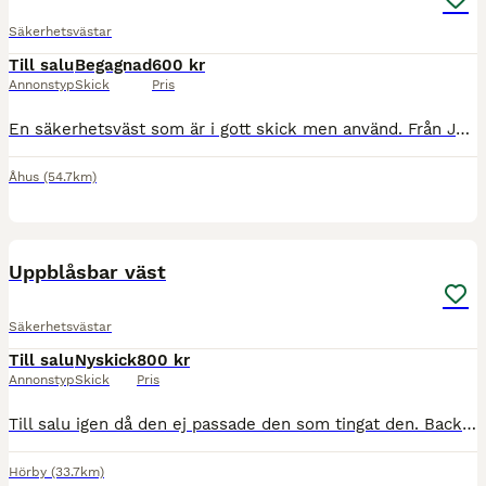
Säkerhetsvästar
Till salu
Begagnad
600 kr
Annonstyp
Skick
Pris
En säkerhetsväst som är i gott skick men använd. Från Jackson i storlek junior 12 år. Finns i Åhus skickas annars mot porto.
Åhus
(54.7km)
2
Uppblåsbar väst
Säkerhetsvästar
Till salu
Nyskick
800 kr
Annonstyp
Skick
Pris
Till salu igen då den ej passade den som tingat den. Back on track luft väst strl M , se bild för storlekstabell och mått. Passat mig bra som är 180 lång & har mellan 34-36 i kläder. Väldigt ställbar
Hörby
(33.7km)