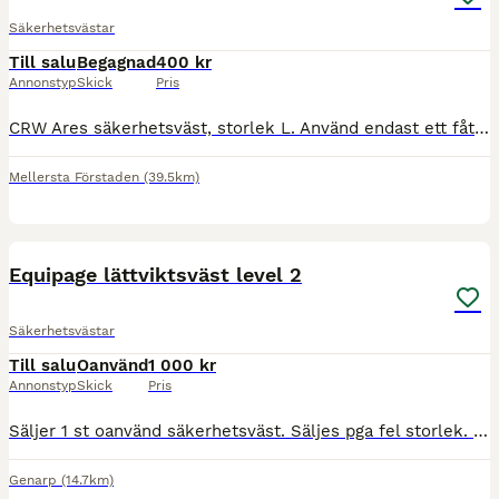
Säkerhetsvästar
Till salu
Begagnad
400 kr
Annonstyp
Skick
Pris
CRW Ares säkerhetsväst, storlek L. Använd endast ett fåtal gånger, mycket gott skick. Hämtas i Malmö.
Mellersta Förstaden
(39.5km)
2
Equipage lättviktsväst level 2
Säkerhetsvästar
Till salu
Oanvänd
1 000 kr
Annonstyp
Skick
Pris
Säljer 1 st oanvänd säkerhetsväst. Säljes pga fel storlek. Formar sig efter kroppen. Skön att använda.
Genarp
(14.7km)