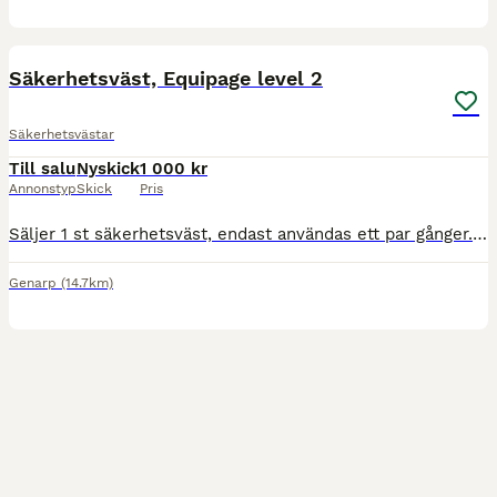
2
Säkerhetsväst, Equipage level 2
Säkerhetsvästar
Till salu
Nyskick
1 000 kr
Annonstyp
Skick
Pris
Säljer 1 st säkerhetsväst, endast användas ett par gånger. Säljes pga fel storlek. Nyskick. Inköpt februari- 26
Genarp
(14.7km)