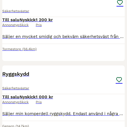
Säkerhetsvästar
Till salu
Nyskick
1 200 kr
Annonstyp
Skick
Pris
Säljer en mycket smidig och bekväm säkerhetsväst från Hööks i storleken Child small (CS). Passar perfekt för ålder 6-9 år. Modellen har flexibla paneler och ventilerande meshtyg, vilket gör den sval o
Tormestorp
(56.4km)
1
Ryggskydd
Säkerhetsvästar
Till salu
Nyskick
1 000 kr
Annonstyp
Skick
Pris
Säljer min komperdell ryggskydd. Endast använd i några månader. Fint skick! Väldigt skön att ha på, formar sig efter kroppen, andas. Säljes pga fel storlek.
Genarp
(14.7km)