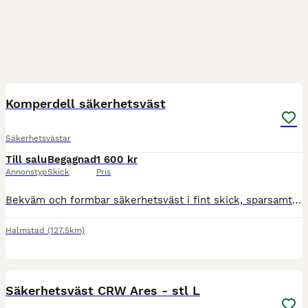
4
Komperdell säkerhetsväst
Säkerhetsvästar
Till salu
Begagnad
1 600 kr
Annonstyp
Skick
Pris
Bekväm och formbar säkerhetsväst i fint skick, sparsamt använd. Strl S slim. Finns i Halmstad kan annars skickas mot fraktkostnad.
Halmstad
(127.5km)
1
Säkerhetsväst CRW Ares - stl L