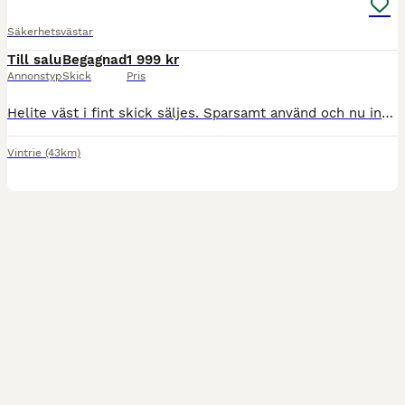
Säkerhetsvästar
Till salu
Begagnad
1 999 kr
Annonstyp
Skick
Pris
Helite väst i fint skick säljes. Sparsamt använd och nu inte använd på några år. En patron medföljer. Kan skickas mot att köparen betalar frakten, samt betalar innan varan postas. Storlek Child L
Vintrie
(43km)