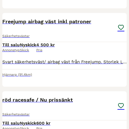
4
Freejump airbag väst inkl patroner
Säkerhetsvästar
Till salu
Nyskick
4 500 kr
Annonstyp
Skick
Pris
Svart säkerhetsväst/ airbag väst från Freejump. Storlek L (passar mig som normalt har M i kläder). Inköpt sommaren 2025 och använt väldigt sparsamt under ett par månader. Nyskick. Medföljer 5st extr
Hjärnarp
(91.4km)
4
röd racesafe / Nu prissänkt
Säkerhetsvästar
Till salu
Nyskick
600 kr
Annonstyp
Skick
Pris