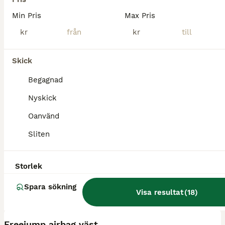
Löddeköpinge
(48.8km)
Min Pris
Max Pris
kr
kr
Skick
Begagnad
Nyskick
Oanvänd
Sliten
Storlek
Spara sökning
Visa resultat
(
18
)
3
Freejump airbag väst