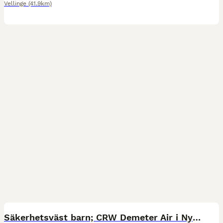
Vellinge
(41.9km)
3
Säkerhetsväst barn; CRW Demeter Air i Nyskick (CS)