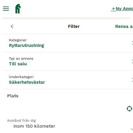
Ny Ann
Filter
Rensa a
Ryttarutrustning
Säkerhetsvästar
Skåne län
Sjöbo
Blentarp
Kategorier
Säkerhetsvästar till salu
i Blentarp
Ryttarutrustning
18 Ryttarutrustning hittade
Typ av annons
Till salu
Säkerhetsvästar
Filter
Underkategori
Spara sökning
Sortera
Säkerhetsvästar
Plats
Denna annons är inte längre tillgänglig.
Vi har omdirigerat dig till sökresultat med liknande
parametrar.
Avstånd från dig
2