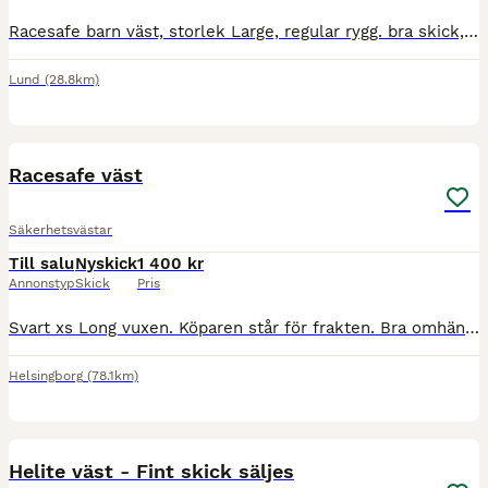
Racesafe barn väst, storlek Large, regular rygg. bra skick, knappt använd, nyskick. kan skickas eller hämtas. 1000kr frakt ingår.
Lund
(28.8km)
3
Racesafe väst
Säkerhetsvästar
Till salu
Nyskick
1 400 kr
Annonstyp
Skick
Pris
Svart xs Long vuxen. Köparen står för frakten. Bra omhändertagen. Man måste tydligen skriva 100 tecken så here you gooo
Helsingborg
(78.1km)
2
Helite väst - Fint skick säljes