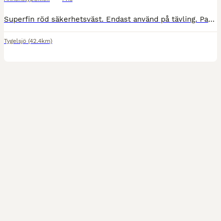
Superfin röd säkerhetsväst. Endast använd på tävling. Passar även mindre vuxen. Storlek: XL Child. Shortback. Nu sänkt pris från 800:- till 600:-. Finns i Tygelsjö/Malmö.
Tygelsjö
(42.4km)