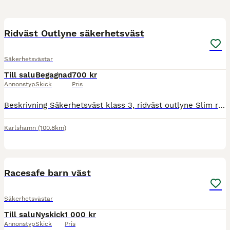
3
Ridväst Outlyne säkerhetsväst
Säkerhetsvästar
Till salu
Begagnad
700 kr
Annonstyp
Skick
Pris
Beskrivning Säkerhetsväst klass 3, ridväst outlyne Slim regular i dam storlek L3, i väldigt fint skick. Mått: Se sista bilden. Passar smalare person. Nypris 3499kr.
Karlshamn
(100.8km)
1
Racesafe barn väst
Säkerhetsvästar
Till salu
Nyskick
1 000 kr
Annonstyp
Skick
Pris