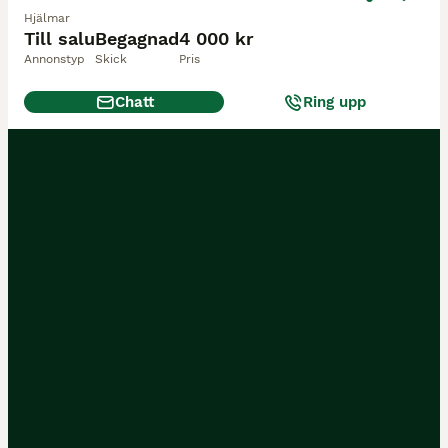
Hjälmar
Till salu
Begagnad
4 000 kr
Annonstyp
Skick
Pris
Chatt
Ring upp