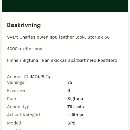
Beskrivning
Svart Charles owen sp8 leather look. Storlek 58 

4000kr eller bud 

Finns i Sigtuna , kan skickas spårbart med PostNord 
Annons ID
:
iMObPItTq
Visningar
75
Favoriter
6
Plats
Sigtuna
Annonstyp
Till salu
Artikel Kategori
Hjälmar
Modell
SP8