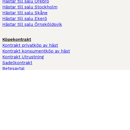
Hästar till salu Örebro
Hästar till salu Stockholm
Hästar till salu Skåne
Hästar till salu Ekerö
Hästar till salu Örnsköldsvik
Köpekontrakt
Kontrakt privatköp av häst
Kontrakt konsumentköp av häst
Kontrakt Utrustning
Sadelkontrakt
Betesavtal
Fodervärdsavtal
Information
Om oss
Integritetspolicy
Support
Användarvillkor
Varför annonsera på Hästnet