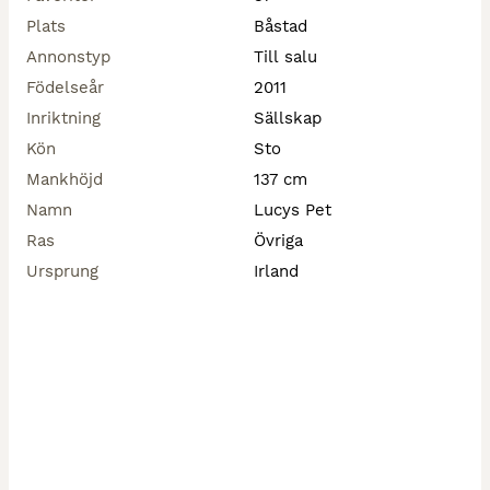
Plats
Båstad
Vill komma till ett hem där hon får mycket 
uppmärksamhet och kärlek.🩷
Annonstyp
Till salu
Födelseår
2011
Inriktning
Sällskap
Kön
Sto
Mankhöjd
137 cm
Namn
Lucys Pet
Ras
Övriga
Ursprung
Irland