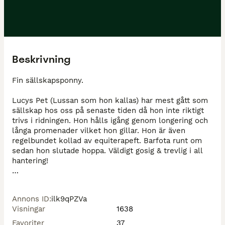
Beskrivning
Fin sällskapsponny.

Lucys Pet (Lussan som hon kallas) har mest gått som 
sällskap hos oss på senaste tiden då hon inte riktigt 
trivs i ridningen. Hon hålls igång genom longering och 
långa promenader vilket hon gillar. Hon är även 
regelbundet kollad av equiterapeft. Barfota runt om 
sedan hon slutade hoppa. Väldigt gosig & trevlig i all 
hantering!

Viss skadehistorik som inte påverkar henne i nuläget.

Annons ID
:
ilk9qPZVa
Går på lösdrift med 4 andra hästar på sommaren och 
Visningar
1638
inne om natten på höst/vinterhalvåret vilket hon trivs 
med. Medel i rang.

Favoriter
37