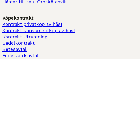
Hästar till salu Örnsköldsvik
Köpekontrakt
Kontrakt privatköp av häst
Kontrakt konsumentköp av häst
Kontrakt Utrustning
Sadelkontrakt
Betesavtal
Fodervärdsavtal
Information
Om oss
Integritetspolicy
Support
Användarvillkor
Varför annonsera på Hästnet
Pets4Homes
Hastnet
PuppyPlaats
MundoAnimalia
Annunci Animali
Lancaster Puppies
Hästnet använder cookies på denna webbplats för att förbättra din