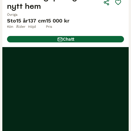
nytt hem
Övriga
Sto
15 år
137 cm
15 000 kr
Kön
Ålder
Höjd
Pris
Chatt