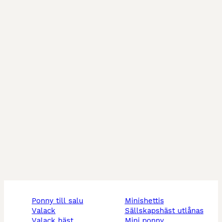
ponny till salu
minishettis
valack
sällskapshäst utlånas
valack häst
mini ponny