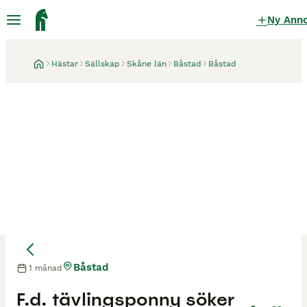
Ny Ann
Hästar
Sällskap
Skåne län
Båstad
Båstad
Båstad
1 månad
F.d. tävlingsponny söker